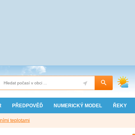
R
PŘEDPOVĚĎ
NUMERICKÝ
MODEL
ŘEKY
ními teplotami