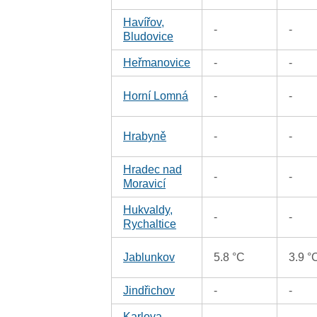
Havířov,
-
-
Bludovice
Heřmanovice
-
-
Horní Lomná
-
-
Hrabyně
-
-
Hradec nad
-
-
Moravicí
Hukvaldy,
-
-
Rychaltice
Jablunkov
5.8 °C
3.9 °
Jindřichov
-
-
Karlova