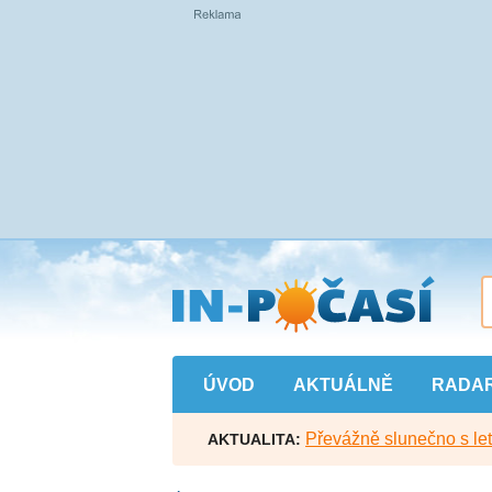
Přejít
na
hlavní
obsah
ÚVOD
AKTUÁLNĚ
RADA
Převážně slunečno s let
AKTUALITA: