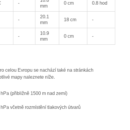
10.6
C
-
0 cm
0.8 hod
mm
20.1
-
18 cm
-
mm
10.9
-
0 cm
-
mm
ro celou Evropu se nachází také na stránkách
otlivé mapy naleznete níže.
0 hPa (přibližně 1500 m nad zemí)
0 hPa včetně rozmístění tlakových útvarů