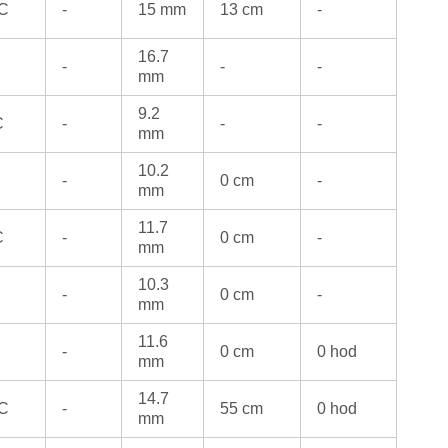
°C
-
15 mm
13 cm
-
16.7
-
-
-
mm
9.2
C
-
-
-
mm
10.2
-
0 cm
-
mm
11.7
C
-
0 cm
-
mm
10.3
-
0 cm
-
mm
11.6
-
0 cm
0 hod
mm
14.7
°C
-
55 cm
0 hod
mm