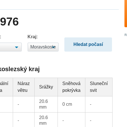
1976
:
Kraj:
koslezský kraj
ální
Náraz
Sněhová
Sluneční
Srážky
ta
větru
pokrývka
svit
20.6
-
0 cm
-
mm
20.6
-
-
-
mm