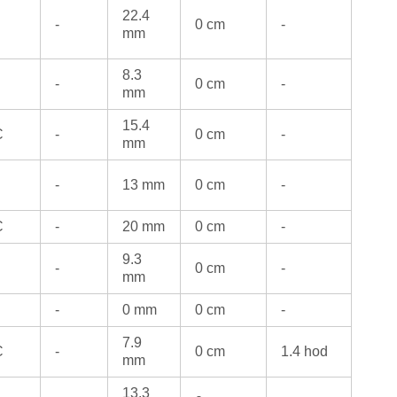
22.4
-
0 cm
-
mm
8.3
-
0 cm
-
mm
15.4
C
-
0 cm
-
mm
-
13 mm
0 cm
-
C
-
20 mm
0 cm
-
9.3
-
0 cm
-
mm
-
0 mm
0 cm
-
7.9
C
-
0 cm
1.4 hod
mm
13.3