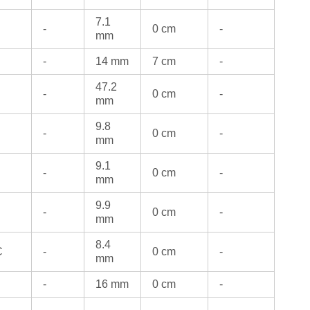
7.1
-
0 cm
-
mm
-
14 mm
7 cm
-
47.2
-
0 cm
-
mm
9.8
-
0 cm
-
mm
9.1
-
0 cm
-
mm
9.9
-
0 cm
-
mm
8.4
C
-
0 cm
-
mm
-
16 mm
0 cm
-