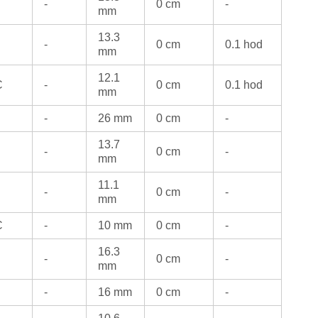
-
0 cm
-
mm
13.3
-
0 cm
0.1 hod
mm
12.1
C
-
0 cm
0.1 hod
mm
-
26 mm
0 cm
-
13.7
-
0 cm
-
mm
11.1
-
0 cm
-
mm
C
-
10 mm
0 cm
-
16.3
-
0 cm
-
mm
-
16 mm
0 cm
-