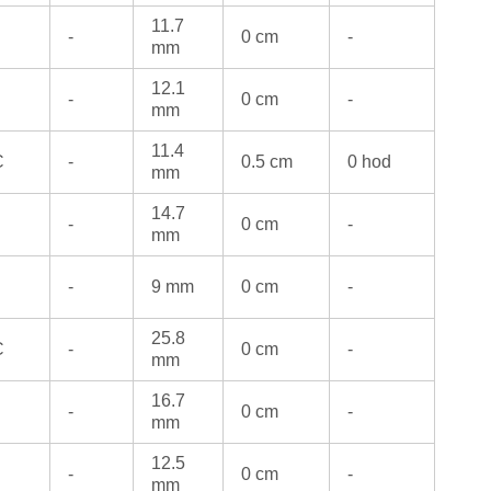
11.7
-
0 cm
-
mm
12.1
-
0 cm
-
mm
11.4
C
-
0.5 cm
0 hod
mm
14.7
-
0 cm
-
mm
-
9 mm
0 cm
-
25.8
C
-
0 cm
-
mm
16.7
-
0 cm
-
mm
12.5
-
0 cm
-
mm