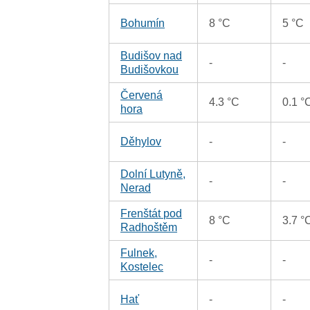
Bohumín
8 °C
5 °C
Budišov nad
-
-
Budišovkou
Červená
4.3 °C
0.1 °
hora
Děhylov
-
-
Dolní Lutyně,
-
-
Nerad
Frenštát pod
8 °C
3.7 °
Radhoštěm
Fulnek,
-
-
Kostelec
Hať
-
-