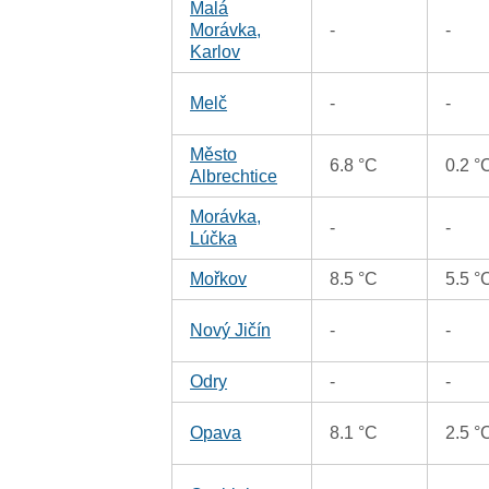
Malá
Morávka,
-
-
Karlov
Melč
-
-
Město
6.8 °C
0.2 °
Albrechtice
Morávka,
-
-
Lúčka
Mořkov
8.5 °C
5.5 °
Nový Jičín
-
-
Odry
-
-
Opava
8.1 °C
2.5 °