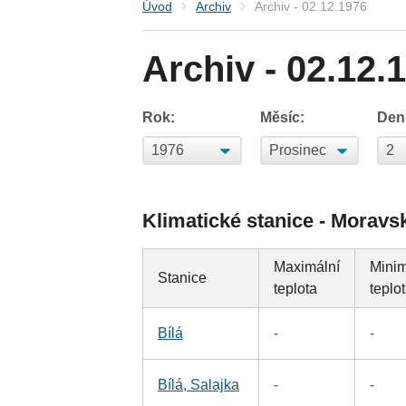
Úvod
Archiv
Archiv - 02.12.1976
Archiv - 02.12.
Rok:
Měsíc:
Den
Klimatické stanice - Moravs
Maximální
Minim
Stanice
teplota
teplo
Bílá
-
-
Bílá, Salajka
-
-