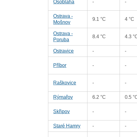
Osoblaha
-
-
Ostrava -
9.1 °C
4 °C
Mošnov
Ostrava -
8.4 °C
4.3 °
Poruba
Ostravice
-
-
Příbor
-
-
Raškovice
-
-
Rýmařov
6.2 °C
0.5 °
Skřipov
-
-
Staré Hamry
-
-