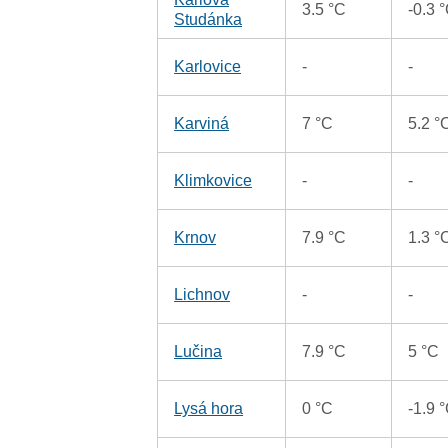
3.5 °C
-0.3 
Studánka
Karlovice
-
-
Karviná
7 °C
5.2 °
Klimkovice
-
-
Krnov
7.9 °C
1.3 °
Lichnov
-
-
Lučina
7.9 °C
5 °C
Lysá hora
0 °C
-1.9 