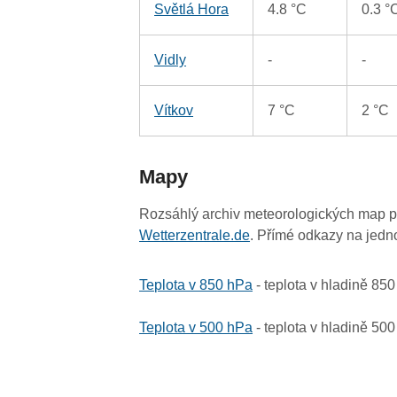
Světlá Hora
4.8 °C
0.3 °
Vidly
-
-
Vítkov
7 °C
2 °C
Mapy
Rozsáhlý archiv meteorologických map p
Wetterzentrale.de
. Přímé odkazy na jedn
Teplota v 850 hPa
- teplota v hladině 85
Teplota v 500 hPa
- teplota v hladině 50