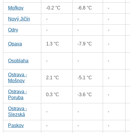
Mořkov
-0.2 °C
-6.8 °C
-
Nový Jičín
-
-
-
Odry
-
-
-
0
Opava
1.3 °C
-7.9 °C
-
1
Osoblaha
-
-
-
Ostrava -
2.1 °C
-5.1 °C
-
Mošnov
Ostrava -
0
0.3 °C
-3.6 °C
-
Poruba
Ostrava -
-
-
-
Slezská
Paskov
-
-
-