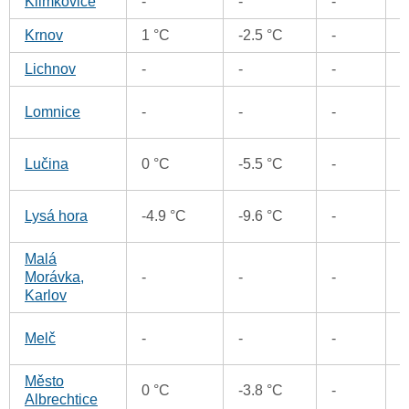
Klimkovice
-
-
-
Krnov
1 °C
-2.5 °C
-
Lichnov
-
-
-
0
Lomnice
-
-
-
0
Lučina
0 °C
-5.5 °C
-
0
Lysá hora
-4.9 °C
-9.6 °C
-
Malá
Morávka,
-
-
-
Karlov
0
Melč
-
-
-
Město
0 °C
-3.8 °C
-
Albrechtice