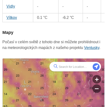
0
Vidly
-
-
-
Vítkov
0.1 °C
-6.2 °C
-
Mapy
Počasí v celém světě z tohoto dne si můžete prohlédnout i
na meteorologických mapách z našeho projektu
Ventusky
.