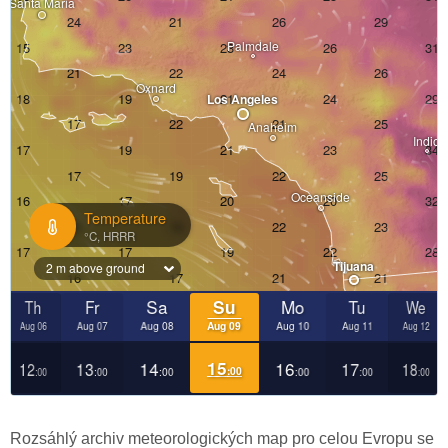
Rozsáhlý archiv meteorologických map pro celou Evropu se