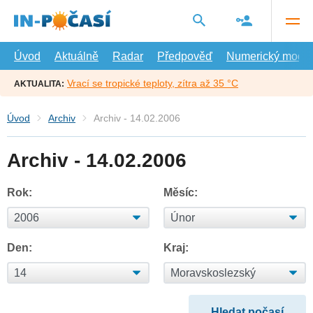
Přejít
na
hlavní
obsah
Úvod
Aktuálně
Radar
Předpověď
Numerický model
Vrací se tropické teploty, zítra až 35 °C
AKTUALITA:
Úvod
Archiv
Archiv - 14.02.2006
Archiv - 14.02.2006
Rok:
Měsíc:
Den:
Kraj: