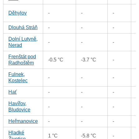
0
Děhylov
-
-
-
Dlouhá Stráň
-
-
-
Dolní Lutyně,
0
-
-
-
Nerad
Frenštát pod
-0.5 °C
-3.7 °C
-
Radhoštěm
Fulnek,
-
-
-
Kostelec
Hať
-
-
-
Havířov,
0
-
-
-
Bludovice
Heřmanovice
-
-
-
Hladké
0
1 °C
-5.8 °C
-
Životice