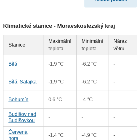
Klimatické stanice - Moravskoslezský kraj
Maximální
Minimální
Náraz
Stanice
S
teplota
teplota
větru
0
Bílá
-1.9 °C
-6.2 °C
-
0
Bílá, Salajka
-1.9 °C
-6.2 °C
-
0
Bohumín
0.6 °C
-4 °C
-
Budišov nad
-
-
-
Budišovkou
Červená
0
-1.4 °C
-4.9 °C
-
hora