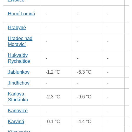
6
Horní Lomná
-
-
-
Hrabyně
-
-
-
Hradec nad
-
-
-
Moravicí
Hukvaldy,
0
-
-
-
Rychaltice
Jablunkov
-1.2 °C
-6.3 °C
-
Jindřichov
-
-
-
Karlova
-2.3 °C
-9.6 °C
-
Studánka
Karlovice
-
-
-
Karviná
-0.1 °C
-4.4 °C
-