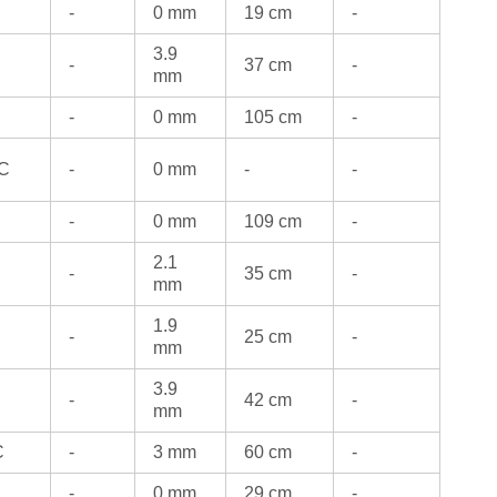
-
0 mm
19 cm
-
3.9
-
37 cm
-
mm
-
0 mm
105 cm
-
°C
-
0 mm
-
-
-
0 mm
109 cm
-
2.1
-
35 cm
-
mm
1.9
-
25 cm
-
mm
3.9
-
42 cm
-
mm
C
-
3 mm
60 cm
-
-
0 mm
29 cm
-