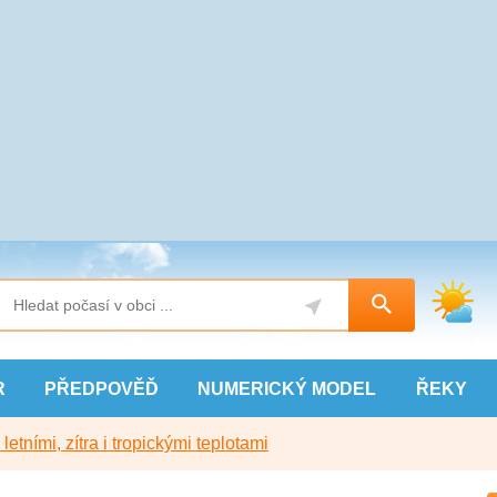
R
PŘEDPOVĚĎ
NUMERICKÝ
MODEL
ŘEKY
etními, zítra i tropickými teplotami