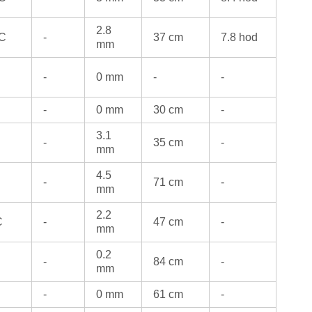
2.8
°C
-
37 cm
7.8 hod
mm
-
0 mm
-
-
-
0 mm
30 cm
-
3.1
-
35 cm
-
mm
4.5
-
71 cm
-
mm
2.2
C
-
47 cm
-
mm
0.2
-
84 cm
-
mm
-
0 mm
61 cm
-