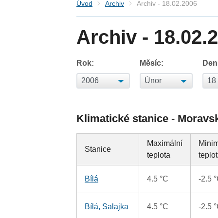
Úvod
Archiv
Archiv - 18.02.2006
Archiv - 18.02.
Rok:
Měsíc:
Den
Klimatické stanice - Moravs
Maximální
Minim
Stanice
teplota
teplo
Bílá
4.5 °C
-2.5 
Bílá, Salajka
4.5 °C
-2.5 