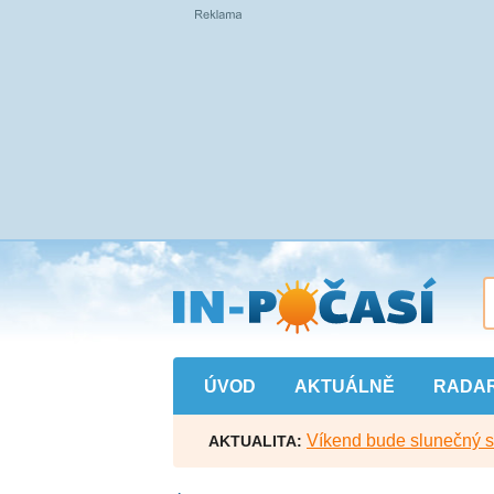
Přejít
na
hlavní
obsah
ÚVOD
AKTUÁLNĚ
RADA
Víkend bude slunečný s l
AKTUALITA: