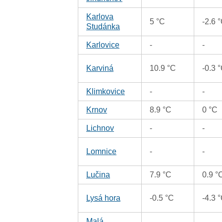
Karlova
5 °C
-2.6 
Studánka
Karlovice
-
-
Karviná
10.9 °C
-0.3 
Klimkovice
-
-
Krnov
8.9 °C
0 °C
Lichnov
-
-
Lomnice
-
-
Lučina
7.9 °C
0.9 °
Lysá hora
-0.5 °C
-4.3 
Malá