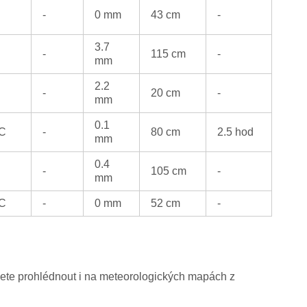
-
0 mm
43 cm
-
3.7
-
115 cm
-
mm
2.2
-
20 cm
-
mm
0.1
°C
-
80 cm
2.5 hod
mm
0.4
-
105 cm
-
mm
°C
-
0 mm
52 cm
-
žete prohlédnout i na meteorologických mapách z