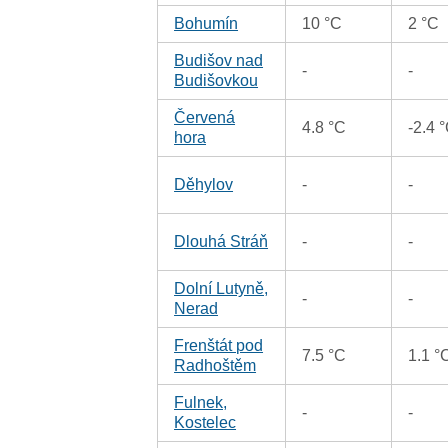
Bohumín
10 °C
2 °C
Budišov nad
-
-
Budišovkou
Červená
4.8 °C
-2.4 
hora
Děhylov
-
-
Dlouhá Stráň
-
-
Dolní Lutyně,
-
-
Nerad
Frenštát pod
7.5 °C
1.1 °
Radhoštěm
Fulnek,
-
-
Kostelec