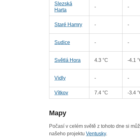
Slezská
-
-
Harta
Staré Hamry
-
-
Sudice
-
-
Světlá Hora
4.3 °C
-4.1 
Vidly
-
-
Vítkov
7.4 °C
-3.4 
Mapy
Počasí v celém světě z tohoto dne si mů
našeho projektu
Ventusky
.