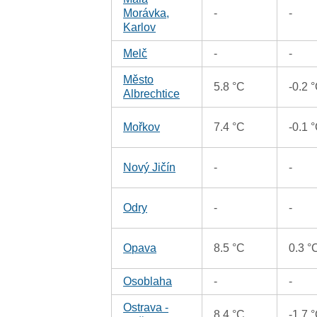
Morávka,
-
-
Karlov
Melč
-
-
Město
5.8 °C
-0.2 
Albrechtice
Mořkov
7.4 °C
-0.1 
Nový Jičín
-
-
Odry
-
-
Opava
8.5 °C
0.3 °
Osoblaha
-
-
Ostrava -
8.4 °C
-1.7 