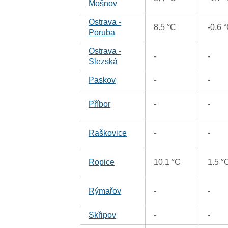
Mošnov
Ostrava -
8.5 °C
-0.6 
Poruba
Ostrava -
-
-
Slezská
Paskov
-
-
Příbor
-
-
Raškovice
-
-
Ropice
10.1 °C
1.5 °
Rýmařov
-
-
Skřipov
-
-