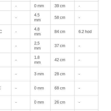
-
0 mm
39 cm
-
4.5
-
58 cm
-
mm
4.8
°C
-
84 cm
6.2 hod
mm
2.5
-
37 cm
-
mm
1.8
-
42 cm
-
mm
-
3 mm
28 cm
-
C
-
0 mm
68 cm
-
-
0 mm
26 cm
-