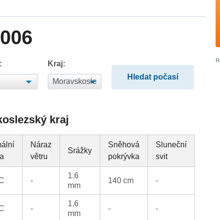
2006
:
Kraj:
koslezský kraj
ální
Náraz
Sněhová
Sluneční
Srážky
ta
větru
pokrývka
svit
1.6
°C
-
140 cm
-
mm
1.6
°C
-
-
-
mm