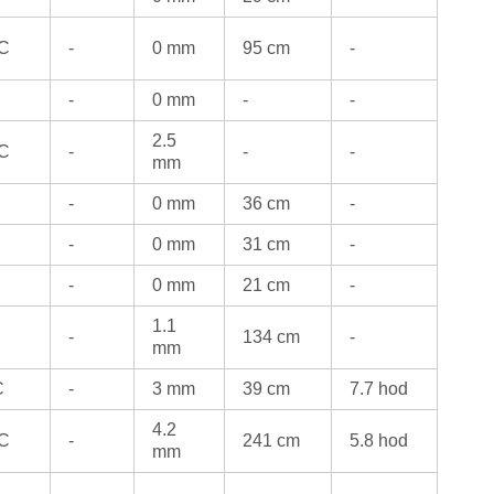
°C
-
0 mm
95 cm
-
-
0 mm
-
-
2.5
°C
-
-
-
mm
-
0 mm
36 cm
-
-
0 mm
31 cm
-
-
0 mm
21 cm
-
1.1
-
134 cm
-
mm
C
-
3 mm
39 cm
7.7 hod
4.2
°C
-
241 cm
5.8 hod
mm