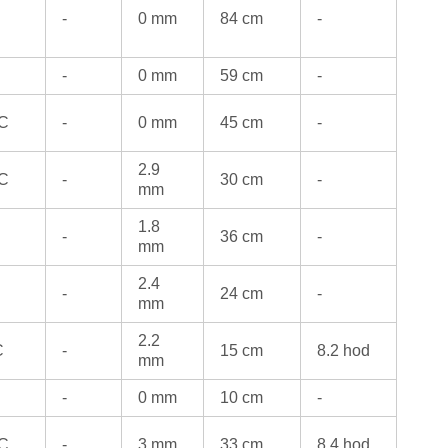
-
0 mm
84 cm
-
-
0 mm
59 cm
-
°C
-
0 mm
45 cm
-
2.9
°C
-
30 cm
-
mm
1.8
-
36 cm
-
mm
2.4
-
24 cm
-
mm
2.2
C
-
15 cm
8.2 hod
mm
-
0 mm
10 cm
-
°C
-
3 mm
33 cm
8.4 hod