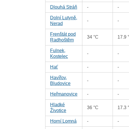
Dlouhá Stráň
-
-
Dolní Lutyně,
-
-
Nerad
Frenštát pod
34 °C
17.9 
Radhoštěm
Fulnek,
-
-
Kostelec
Hať
-
-
Havířov,
-
-
Bludovice
Heřmanovice
-
-
Hladké
36 °C
17.3 
Životice
Horní Lomná
-
-