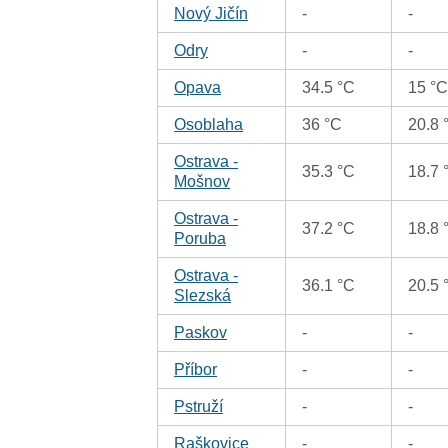
Nový Jičín
-
-
Odry
-
-
Opava
34.5 °C
15 °
Osoblaha
36 °C
20.8 
Ostrava -
35.3 °C
18.7 
Mošnov
Ostrava -
37.2 °C
18.8 
Poruba
Ostrava -
36.1 °C
20.5 
Slezská
Paskov
-
-
Příbor
-
-
Pstruží
-
-
Raškovice
-
-