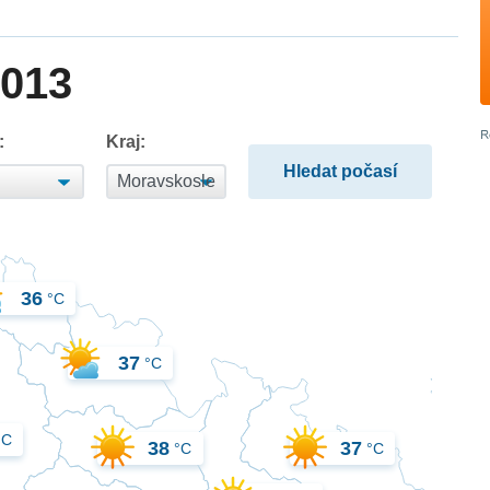
2013
:
Kraj:
36
°C
37
°C
°C
38
37
°C
°C