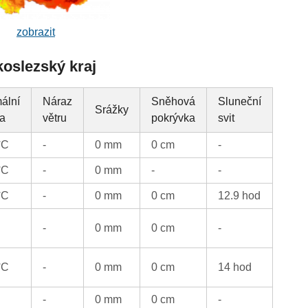
zobrazit
koslezský kraj
ální
Náraz
Sněhová
Sluneční
Srážky
ta
větru
pokrývka
svit
°C
-
0 mm
0 cm
-
°C
-
0 mm
-
-
°C
-
0 mm
0 cm
12.9 hod
-
0 mm
0 cm
-
°C
-
0 mm
0 cm
14 hod
-
0 mm
0 cm
-