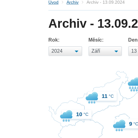
Úvod
Archiv
Archiv - 13.09.2024
Archiv - 13.09.
Rok:
Měsíc:
Den
11
°C
10
°C
9
°