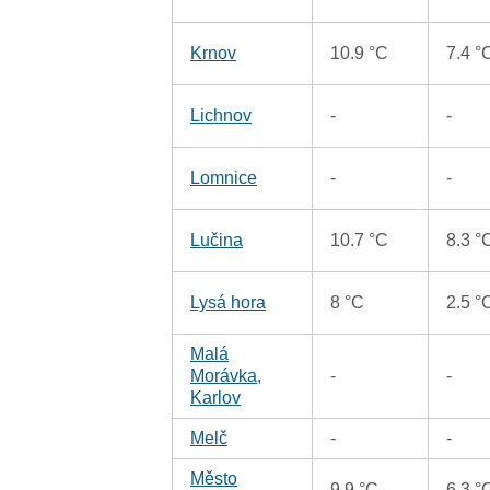
Krnov
10.9 °C
7.4 °
Lichnov
-
-
Lomnice
-
-
Lučina
10.7 °C
8.3 °
Lysá hora
8 °C
2.5 °
Malá
Morávka,
-
-
Karlov
Melč
-
-
Město
9.9 °C
6.3 °