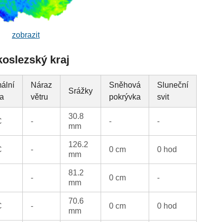
zobrazit
koslezský kraj
ální
Náraz
Sněhová
Sluneční
Srážky
ta
větru
pokrývka
svit
30.8
C
-
-
-
mm
126.2
C
-
0 cm
0 hod
mm
81.2
-
0 cm
-
mm
70.6
C
-
0 cm
0 hod
mm