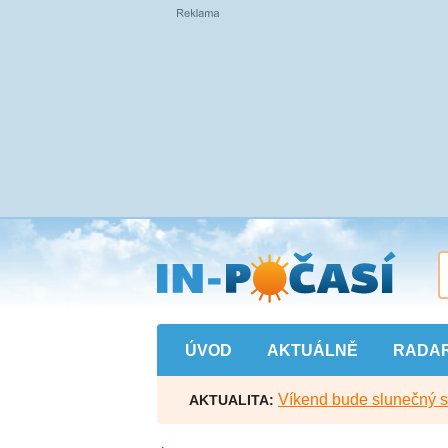
Přejít
na
hlavní
obsah
ÚVOD
AKTUÁLNĚ
RADA
Víkend bude slunečný s l
AKTUALITA: