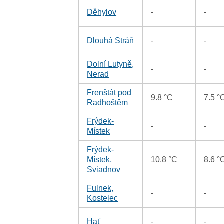
Děhylov
-
-
Dlouhá Stráň
-
-
Dolní Lutyně,
-
-
Nerad
Frenštát pod
9.8 °C
7.5 °
Radhoštěm
Frýdek-
-
-
Místek
Frýdek-
Místek,
10.8 °C
8.6 °
Sviadnov
Fulnek,
-
-
Kostelec
Hať
-
-