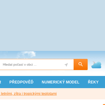
R
PŘEDPOVĚĎ
NUMERICKÝ
MODEL
ŘEKY
etními, zítra i tropickými teplotami