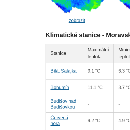
zobrazit
Klimatické stanice - Moravs
Maximální
Minim
Stanice
teplota
teplo
Bílá, Salajka
9.1 °C
6.3 °
Bohumín
11.1 °C
8.7 °
Budišov nad
-
-
Budišovkou
Červená
9.2 °C
4.9 °
hora