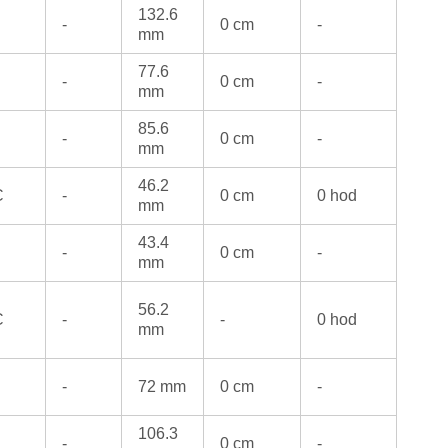
132.6
-
0 cm
-
mm
77.6
-
0 cm
-
mm
85.6
-
0 cm
-
mm
46.2
C
-
0 cm
0 hod
mm
43.4
-
0 cm
-
mm
56.2
C
-
-
0 hod
mm
-
72 mm
0 cm
-
106.3
-
0 cm
-