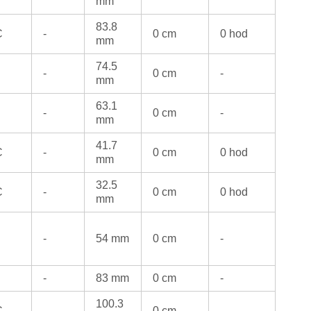
mm
83.8
C
-
0 cm
0 hod
mm
74.5
-
0 cm
-
mm
63.1
-
0 cm
-
mm
41.7
C
-
0 cm
0 hod
mm
32.5
C
-
0 cm
0 hod
mm
-
54 mm
0 cm
-
-
83 mm
0 cm
-
100.3
C
-
0 cm
-