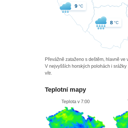
9
°C
8
°C
Převážně zataženo s deštěm, hlavně ve 
V nejvyšších horských polohách i srážky 
vítr.
Teplotní mapy
Teplota v 7:00