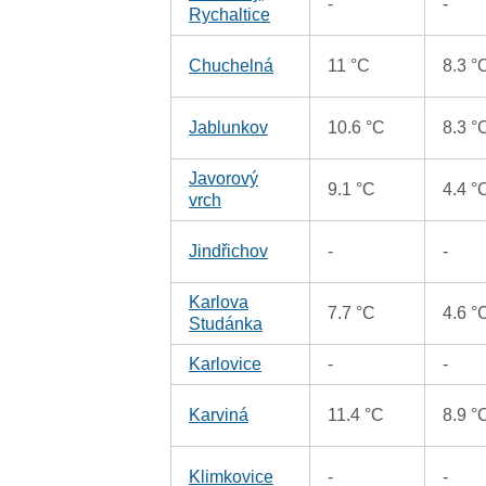
-
-
Rychaltice
Chuchelná
11 °C
8.3 °
Jablunkov
10.6 °C
8.3 °
Javorový
9.1 °C
4.4 °
vrch
Jindřichov
-
-
Karlova
7.7 °C
4.6 °
Studánka
Karlovice
-
-
Karviná
11.4 °C
8.9 °
Klimkovice
-
-