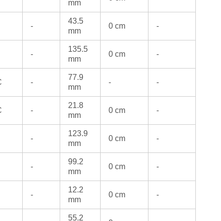
mm
43.5
-
0 cm
-
mm
135.5
-
0 cm
-
mm
77.9
C
-
-
-
mm
21.8
C
-
0 cm
-
mm
123.9
-
0 cm
-
mm
99.2
-
0 cm
-
mm
12.2
-
0 cm
-
mm
55.2