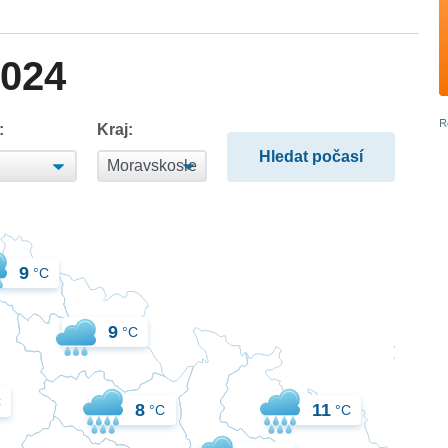
2024
:
Kraj:
9
°C
9
°C
C
8
11
°C
°C