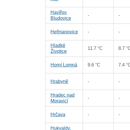
Havířov,
-
-
Bludovice
Heřmanovice
-
-
Hladké
11.7 °C
8.7 °
Životice
Horní Lomná
9.6 °C
7.4 °
Hrabyně
-
-
Hradec nad
-
-
Moravicí
Hrčava
-
-
Hukvaldy,