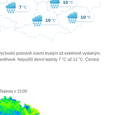
10
°C
7
°C
10
°C
10
°C
východní polovině území trvalým až extrémně vydatným.
sněhové. Nejvyšší denní teploty 7 °C až 12 °C. Čerstvý
Teplota v 15:00