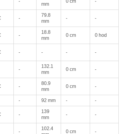
-
0 cm
-
mm
79.8
C
-
-
-
mm
18.8
C
-
0 cm
0 hod
mm
C
-
-
-
-
132.1
-
0 cm
-
mm
80.9
C
-
0 cm
-
mm
-
92 mm
-
-
139
C
-
-
-
mm
102.4
-
0 cm
-