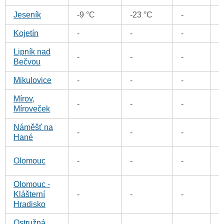
Jeseník
-9 °C
-23 °C
-
0
Kojetín
-
-
-
0
Lipník nad
-
-
-
0
Bečvou
Mikulovice
-
-
-
1
Mírov,
1
-
-
-
Míroveček
Náměšť na
-
-
-
0
Hané
0
Olomouc
-
-
-
Olomouc -
Klášterní
-
-
-
1
Hradisko
Ostružná,
0