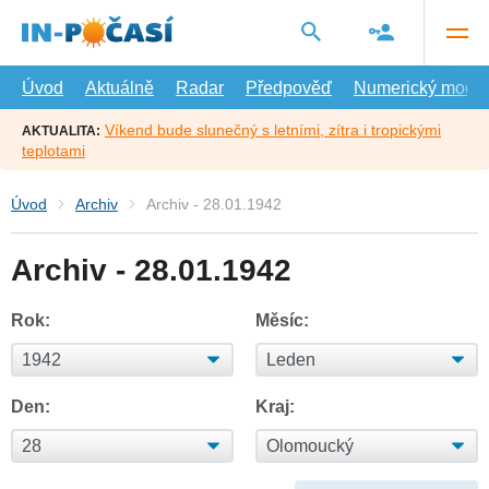
Přejít
na
hlavní
obsah
Úvod
Aktuálně
Radar
Předpověď
Numerický model
Víkend bude slunečný s letními, zítra i tropickými
AKTUALITA:
teplotami
Úvod
Archiv
Archiv - 28.01.1942
Archiv - 28.01.1942
Rok:
Měsíc:
Den:
Kraj: