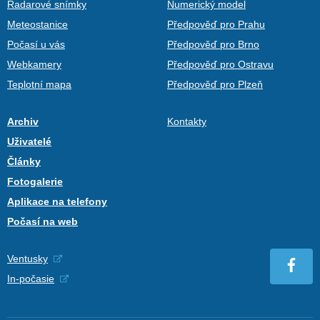
Radarové snímky
Numerický model
Meteostanice
Předpověď pro Prahu
Počasí u vás
Předpověď pro Brno
Webkamery
Předpověď pro Ostravu
Teplotní mapa
Předpověď pro Plzeň
Archiv
Kontakty
Uživatelé
Články
Fotogalerie
Aplikace na telefony
Počasí na web
Ventusky
In-počasie