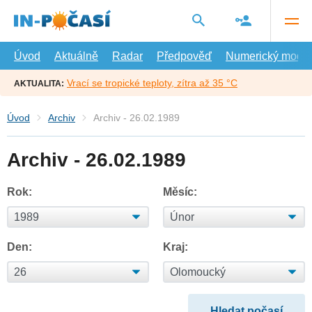
Přejít
na
hlavní
obsah
Úvod
Aktuálně
Radar
Předpověď
Numerický model
Vrací se tropické teploty, zítra až 35 °C
AKTUALITA:
Úvod
Archiv
Archiv - 26.02.1989
Archiv - 26.02.1989
Rok:
Měsíc:
Den:
Kraj: