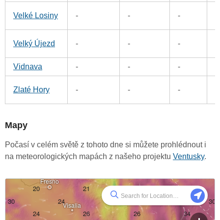
7
Velké Losiny
-
-
-
7
Velký Újezd
-
-
-
Vidnava
-
-
-
0
4
Zlaté Hory
-
-
-
Mapy
Počasí v celém světě z tohoto dne si můžete prohlédnout i
na meteorologických mapách z našeho projektu
Ventusky
.