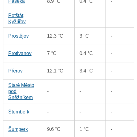
Paseka
8.9 °C
0.4 °C
-
Potštát,
1
-
-
-
Kyžlířov
4
Prostějov
12.3 °C
3 °C
-
6
Protivanov
7 °C
0.4 °C
-
5
Přerov
12.1 °C
3.4 °C
-
Staré Město
7
pod
-
-
-
Sněžníkem
7
Šternberk
-
-
-
7
Šumperk
9.6 °C
1 °C
-