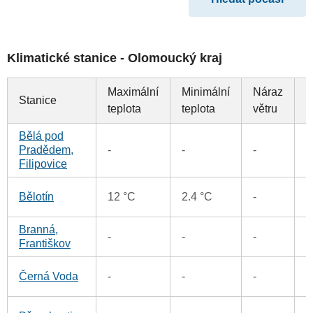
Klimatické stanice - Olomoucký kraj
Maximální
Minimální
Náraz
Stanice
S
teplota
teplota
větru
Bělá pod
6
Pradědem,
-
-
-
Filipovice
3
Bělotín
12 °C
2.4 °C
-
Branná,
1
-
-
-
Františkov
0
Černá Voda
-
-
-
8