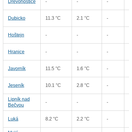
Dřevohostice
-
-
-
1
Dubicko
11.3 °C
2.1 °C
-
1
Hoštejn
-
-
-
5
Hranice
-
-
-
4
Javorník
11.5 °C
1.6 °C
-
3
Jeseník
10.1 °C
2.8 °C
-
Lipník nad
7
-
-
-
Bečvou
7
Luká
8.2 °C
2.2 °C
-