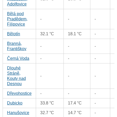
Adolfovice
Bělá pod
0
Pradědem,
-
-
-
Filipovice
Bělotín
32.1 °C
18.1 °C
-
0
Branná,
-
-
-
0
Františkov
Černá Voda
-
-
-
0
Dlouhé
Stráně,
-
-
-
0
Kouty nad
Desnou
Dřevohostice
-
-
-
0
Dubicko
33.8 °C
17.4 °C
-
0
Hanušovice
32.7 °C
14.7 °C
-
0