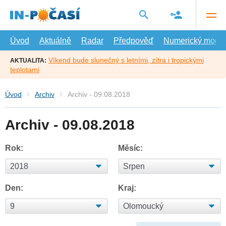
Přejít
na
hlavní
obsah
Úvod
Aktuálně
Radar
Předpověď
Numerický model
Víkend bude slunečný s letními, zítra i tropickými
AKTUALITA:
teplotami
Úvod
Archiv
Archiv - 09.08.2018
Archiv - 09.08.2018
Rok:
Měsíc:
Den:
Kraj: