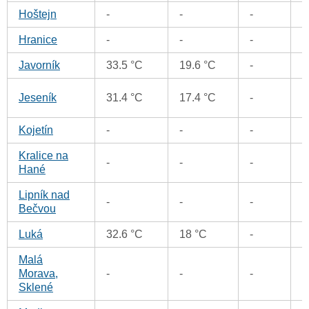
Hoštejn
-
-
-
0
Hranice
-
-
-
0
Javorník
33.5 °C
19.6 °C
-
0
0
Jeseník
31.4 °C
17.4 °C
-
Kojetín
-
-
-
0
Kralice na
-
-
-
0
Hané
Lipník nad
-
-
-
0
Bečvou
Luká
32.6 °C
18 °C
-
0
Malá
Morava,
-
-
-
0
Sklené