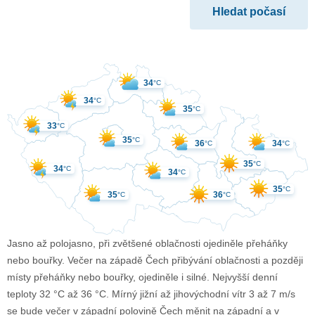
34
°C
34
°C
35
°C
33
°C
35
°C
36
34
°C
°C
35
°C
34
°C
34
°C
35
°C
35
36
°C
°C
Jasno až polojasno, při zvětšené oblačnosti ojediněle přeháňky
nebo bouřky. Večer na západě Čech přibývání oblačnosti a později
místy přeháňky nebo bouřky, ojediněle i silné. Nejvyšší denní
teploty 32 °C až 36 °C. Mírný jižní až jihovýchodní vítr 3 až 7 m/s
se bude večer v západní polovině Čech měnit na západní a v