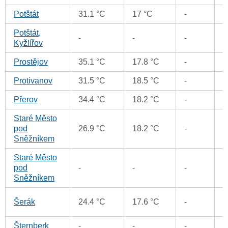
Potštát
31.1 °C
17 °C
-
0
Potštát,
-
-
-
0
Kyžlířov
Prostějov
35.1 °C
17.8 °C
-
0
Protivanov
31.5 °C
18.5 °C
-
0
Přerov
34.4 °C
18.2 °C
-
0
Staré Město
pod
26.9 °C
18.2 °C
-
0
Sněžníkem
Staré Město
pod
-
-
-
0
Sněžníkem
0
Šerák
24.4 °C
17.6 °C
-
Šternberk
-
-
-
0