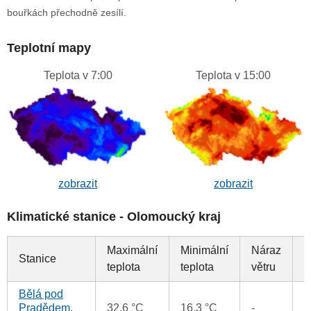
bouřkách přechodně zesílí.
Teplotní mapy
Teplota v 7:00
Teplota v 15:00
zobrazit
zobrazit
Klimatické stanice - Olomoucký kraj
Maximální
Minimální
Náraz
Stanice
S
teplota
teplota
větru
Bělá pod
0
Pradědem,
32.6 °C
16.3 °C
-