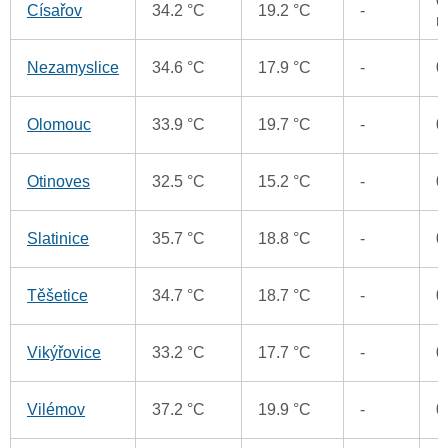
0
Císařov
34.2 °C
19.2 °C
-
Nezamyslice
34.6 °C
17.9 °C
-
0
Olomouc
33.9 °C
19.7 °C
-
0
Otinoves
32.5 °C
15.2 °C
-
0
Slatinice
35.7 °C
18.8 °C
-
0
Těšetice
34.7 °C
18.7 °C
-
0
Vikýřovice
33.2 °C
17.7 °C
-
0
Vilémov
37.2 °C
19.9 °C
-
0