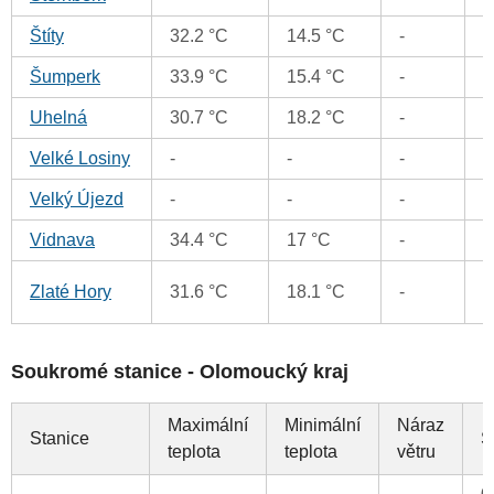
Štíty
32.2 °C
14.5 °C
-
0
Šumperk
33.9 °C
15.4 °C
-
0
Uhelná
30.7 °C
18.2 °C
-
0
Velké Losiny
-
-
-
0
Velký Újezd
-
-
-
0
Vidnava
34.4 °C
17 °C
-
0
0
Zlaté Hory
31.6 °C
18.1 °C
-
Soukromé stanice - Olomoucký kraj
Maximální
Minimální
Náraz
Stanice
S
teplota
teplota
větru