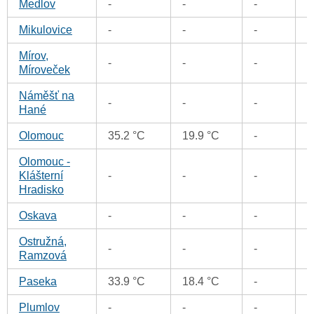
Medlov
-
-
-
0
Mikulovice
-
-
-
0
Mírov,
-
-
-
0
Míroveček
Náměšť na
-
-
-
0
Hané
Olomouc
35.2 °C
19.9 °C
-
0
Olomouc -
Klášterní
-
-
-
0
Hradisko
Oskava
-
-
-
0
Ostružná,
-
-
-
0
Ramzová
Paseka
33.9 °C
18.4 °C
-
0
Plumlov
-
-
-
0