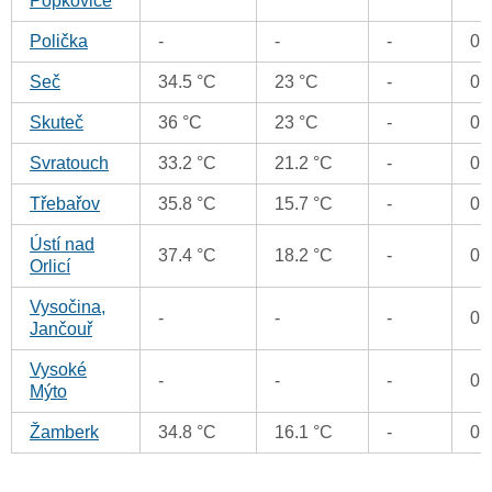
Popkovice
Polička
-
-
-
0 
Seč
34.5 °C
23 °C
-
0 
Skuteč
36 °C
23 °C
-
0 
Svratouch
33.2 °C
21.2 °C
-
0 
Třebařov
35.8 °C
15.7 °C
-
0 
Ústí nad
37.4 °C
18.2 °C
-
0 
Orlicí
Vysočina,
-
-
-
0 
Jančouř
Vysoké
-
-
-
0 
Mýto
Žamberk
34.8 °C
16.1 °C
-
0 