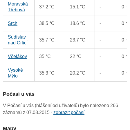
Moravská
37.2 °C
15.1 °C
-
0 
Třebová
Srch
38.5 °C
18.6 °C
-
0 
Sudislav
35.7 °C
23.7 °C
-
0 
nad Orlicí
Včelákov
35 °C
22 °C
-
0 
Vysoké
35.3 °C
20.2 °C
-
0 
Mýto
Počasí u vás
V Počasí u vás (hlášení od uživatelů) bylo nalezeno 266
záznamů z 07.08.2015 -
zobrazit počasí
.
Mapy