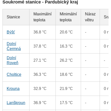
Soukromé stanice - Pardubický kraj
Maximální
Minimální
Náraz
Stanice
Srá
teplota
teplota
větru
Býšť
36.8 °C
20.6 °C
-
0 
Dolní
37.8 °C
16.3 °C
-
0 
Čermná
Dolní
27.1 °C
26.2 °C
-
-
Roveň
Choltice
36.3 °C
18.6 °C
-
0 
Krouna
32.9 °C
21.9 °C
-
0 
Lanškroun
36.9 °C
17.5 °C
-
0 