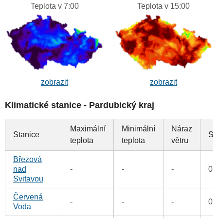
Teplota v 7:00
Teplota v 15:00
zobrazit
zobrazit
Klimatické stanice - Pardubický kraj
Maximální
Minimální
Náraz
Stanice
Sr
teplota
teplota
větru
Březová
nad
-
-
-
0 
Svitavou
Červená
-
-
-
0 
Voda