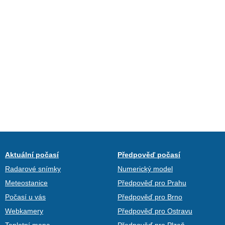
Aktuální počasí
Předpověď počasí
Radarové snímky
Numerický model
Meteostanice
Předpověď pro Prahu
Počasí u vás
Předpověď pro Brno
Webkamery
Předpověď pro Ostravu
Teplotní mapa
Předpověď pro Plzeň