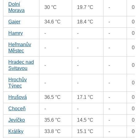
Dolní
30 °C
19.7 °C
-
0 
Morava
Gajer
34.6 °C
18.4 °C
-
0 
Hamry
-
-
-
0 
Heřmanův
-
-
-
0 
Městec
Hradec nad
-
-
-
0 
Svitavou
Hrochův
-
-
-
0 
Týnec
Hrušová
36.5 °C
17.1 °C
-
0 
Choceň
-
-
-
0 
Jevíčko
35.6 °C
14.5 °C
-
0 
Králíky
33.8 °C
15.1 °C
-
0 