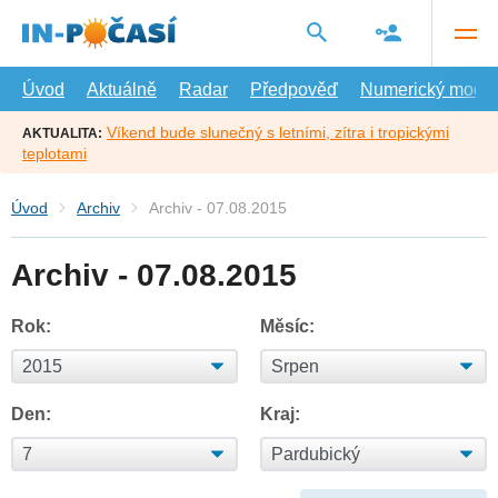
Přejít
na
hlavní
obsah
Úvod
Aktuálně
Radar
Předpověď
Numerický model
Víkend bude slunečný s letními, zítra i tropickými
AKTUALITA:
teplotami
Úvod
Archiv
Archiv - 07.08.2015
Archiv - 07.08.2015
Rok:
Měsíc:
Den:
Kraj: