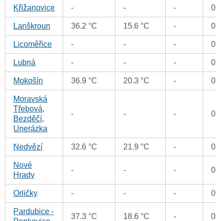
Křižanovice
-
-
-
0 
Lanškroun
36.2 °C
15.6 °C
-
0 
Licoměřice
-
-
-
0 
Lubná
-
-
-
0 
Mokošín
36.9 °C
20.3 °C
-
0 
Moravská
Třebová,
-
-
-
0 
Bezděčí,
Unerázka
Nedvězí
32.6 °C
21.9 °C
-
0 
Nové
-
-
-
0 
Hrady
Orličky
-
-
-
0 
Pardubice -
37.3 °C
18.6 °C
-
0 