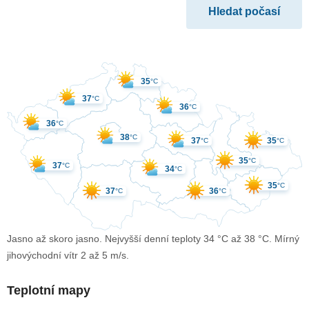
35
°C
37
°C
36
°C
36
°C
38
°C
37
35
°C
°C
35
°C
37
°C
34
°C
35
°C
37
36
°C
°C
Jasno až skoro jasno. Nejvyšší denní teploty 34 °C až 38 °C. Mírný
jihovýchodní vítr 2 až 5 m/s.
Teplotní mapy