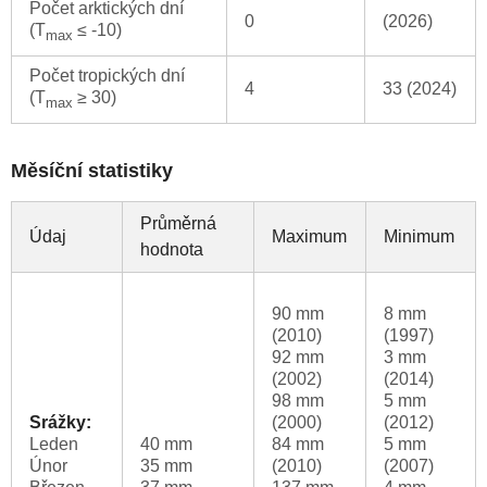
Počet arktických dní
0
(2026)
(T
≤ -10)
max
Počet tropických dní
4
33 (2024)
(T
≥ 30)
max
Měsíční statistiky
Průměrná
Údaj
Maximum
Minimum
hodnota
90 mm
8 mm
(2010)
(1997)
92 mm
3 mm
(2002)
(2014)
98 mm
5 mm
Srážky:
(2000)
(2012)
Leden
40 mm
84 mm
5 mm
Únor
35 mm
(2010)
(2007)