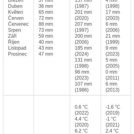
Březen
37 mm
137 mm
4 mm
Duben
36 mm
(1987)
(1998)
Květen
65 mm
201 mm
17 mm
Červen
72 mm
(2020)
(2003)
Červenec
88 mm
207 mm
6 mm
Srpen
73 mm
(1997)
(2006)
Září
59 mm
200 mm
21 mm
Říjen
40 mm
(2006)
(1999)
Listopad
43 mm
185 mm
9 mm
Prosinec
47 mm
(2024)
(2023)
131 mm
5 mm
(1998)
(2005)
96 mm
0 mm
(2023)
(2011)
107 mm
6 mm
(1986)
(2013)
0.6 °C
-1.6 °C
(2022)
(2019)
4.4 °C
-1 °C
(2020)
(2021)
6.2 °C
2.4 °C