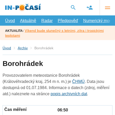
Přejít
na
hlavní
obsah
Úvod
Aktuálně
Radar
Předpověď
Numerický model
Víkend bude slunečný s letními, zítra i tropickými
AKTUALITA:
teplotami
Úvod
Archiv
Borohrádek
Borohrádek
Provozovatelem meteostanice Borohrádek
(Královéhradecký kraj, 254 m n. m.) je
ČHMÚ
. Data jsou
dostupná od 01.07.1984. Informace o datech (zdroj, měření
atd.) naleznete na stránce
popis archivních dat
.
06:50