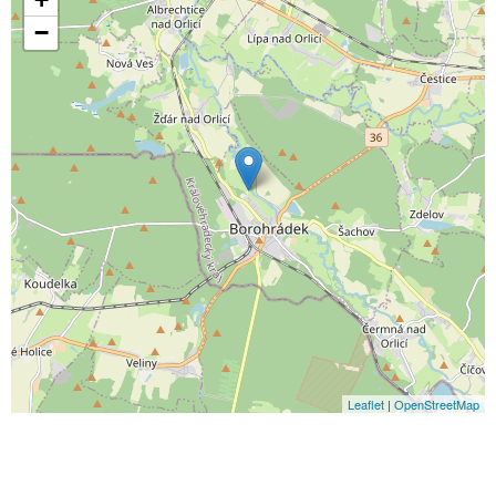
−
Leaflet
|
OpenStreetMap