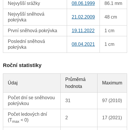
Nejvyšší srážky
08.06.1999
86.1 mm
Nejvyšší sněhová
21.02.2009
48 cm
pokrývka
První sněhová pokrývka
19.11.2022
1 cm
Poslední sněhová
08.04.2021
1 cm
pokrývka
Roční statistiky
Průměrná
Údaj
Maximum
hodnota
Počet dní se sněhovou
31
97 (2010)
pokrývkou
Počet ledových dní
2
17 (2021)
(T
< 0)
max