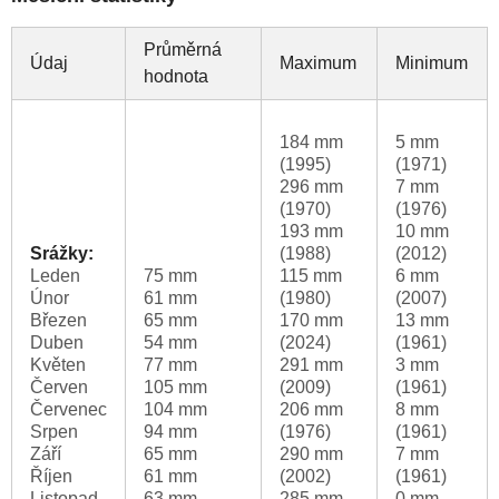
Průměrná
Údaj
Maximum
Minimum
hodnota
184 mm
5 mm
(1995)
(1971)
296 mm
7 mm
(1970)
(1976)
193 mm
10 mm
Srážky:
(1988)
(2012)
Leden
75 mm
115 mm
6 mm
Únor
61 mm
(1980)
(2007)
Březen
65 mm
170 mm
13 mm
Duben
54 mm
(2024)
(1961)
Květen
77 mm
291 mm
3 mm
Červen
105 mm
(2009)
(1961)
Červenec
104 mm
206 mm
8 mm
Srpen
94 mm
(1976)
(1961)
Září
65 mm
290 mm
7 mm
Říjen
61 mm
(2002)
(1961)
Listopad
63 mm
285 mm
0 mm