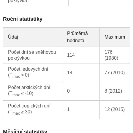
pokrývka
Roční statistiky
Průměrná
Údaj
Maximum
hodnota
Počet dní se sněhovou
176
114
pokrývkou
(1980)
Počet ledových dní
14
77 (2010)
(T
< 0)
max
Počet arktických dní
0
8 (2012)
(T
≤ -10)
max
Počet tropických dní
1
12 (2015)
(T
≥ 30)
max
Měsíční statistiky