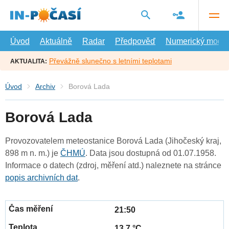
Přejít
na
hlavní
obsah
Úvod
Aktuálně
Radar
Předpověď
Numerický model
Převážně slunečno s letními teplotami
AKTUALITA:
Úvod
Archiv
Borová Lada
Borová Lada
Provozovatelem meteostanice Borová Lada (Jihočeský kraj,
898 m n. m.) je
ČHMÚ
. Data jsou dostupná od 01.07.1958.
Informace o datech (zdroj, měření atd.) naleznete na stránce
popis archivních dat
.
21:50
13.7 °C