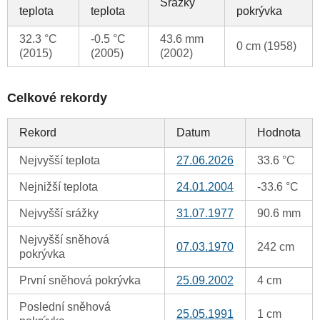
Srážky
teplota
teplota
pokrývka
32.3 °C
-0.5 °C
43.6 mm
0 cm (1958)
(2015)
(2005)
(2002)
Celkové rekordy
Rekord
Datum
Hodnota
Nejvyšší teplota
27.06.2026
33.6 °C
Nejnižší teplota
24.01.2004
-33.6 °C
Nejvyšší srážky
31.07.1977
90.6 mm
Nejvyšší sněhová
07.03.1970
242 cm
pokrývka
První sněhová pokrývka
25.09.2002
4 cm
Poslední sněhová
25.05.1991
1 cm