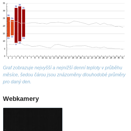
Graf zobrazuje nejvyšší a nejnižší denní teploty v průběhu
měsíce, šedou čárou jsou znázorněny dlouhodobé průměry
pro daný den.
Webkamery