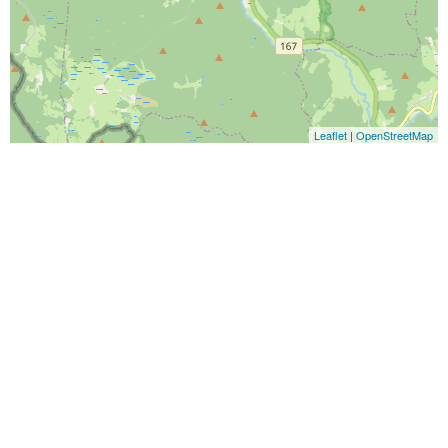
Leaflet
|
OpenStreetMap