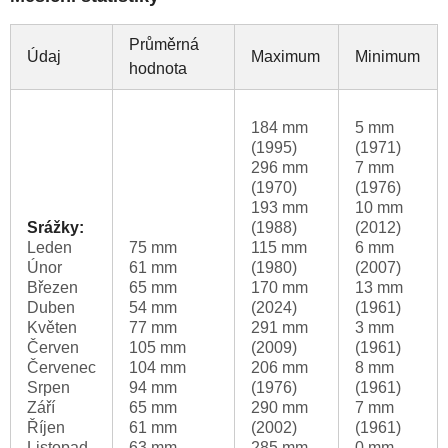
Průměrná
Údaj
Maximum
Minimum
hodnota
184 mm
5 mm
(1995)
(1971)
296 mm
7 mm
(1970)
(1976)
193 mm
10 mm
Srážky:
(1988)
(2012)
Leden
75 mm
115 mm
6 mm
Únor
61 mm
(1980)
(2007)
Březen
65 mm
170 mm
13 mm
Duben
54 mm
(2024)
(1961)
Květen
77 mm
291 mm
3 mm
Červen
105 mm
(2009)
(1961)
Červenec
104 mm
206 mm
8 mm
Srpen
94 mm
(1976)
(1961)
Září
65 mm
290 mm
7 mm
Říjen
61 mm
(2002)
(1961)
Listopad
63 mm
285 mm
0 mm