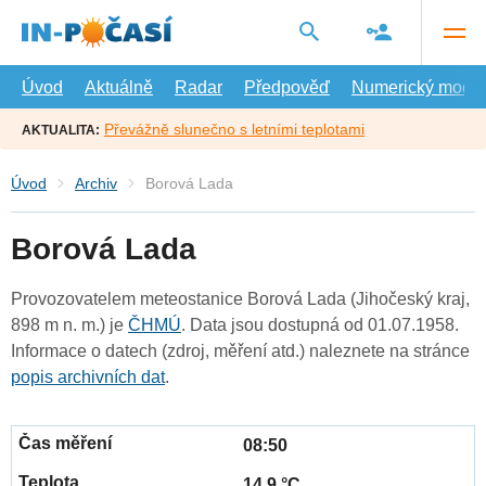
Přejít
na
hlavní
obsah
Úvod
Aktuálně
Radar
Předpověď
Numerický model
Převážně slunečno s letními teplotami
AKTUALITA:
Úvod
Archiv
Borová Lada
Borová Lada
Provozovatelem meteostanice Borová Lada (Jihočeský kraj,
898 m n. m.) je
ČHMÚ
. Data jsou dostupná od 01.07.1958.
Informace o datech (zdroj, měření atd.) naleznete na stránce
popis archivních dat
.
08:50
14.9 °C