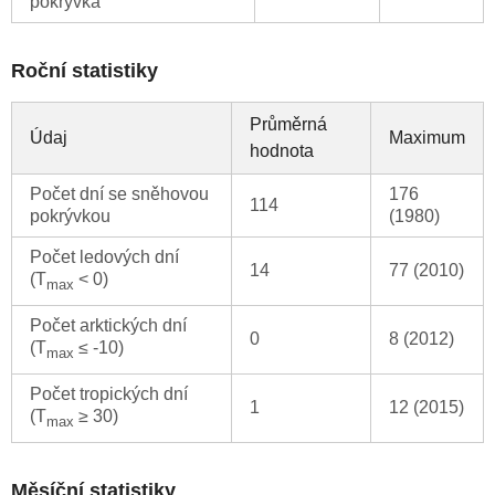
pokrývka
Roční statistiky
Průměrná
Údaj
Maximum
hodnota
Počet dní se sněhovou
176
114
pokrývkou
(1980)
Počet ledových dní
14
77 (2010)
(T
< 0)
max
Počet arktických dní
0
8 (2012)
(T
≤ -10)
max
Počet tropických dní
1
12 (2015)
(T
≥ 30)
max
Měsíční statistiky