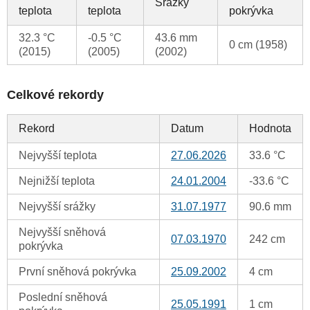
Srážky
teplota
teplota
pokrývka
32.3 °C
-0.5 °C
43.6 mm
0 cm (1958)
(2015)
(2005)
(2002)
Celkové rekordy
Rekord
Datum
Hodnota
Nejvyšší teplota
27.06.2026
33.6 °C
Nejnižší teplota
24.01.2004
-33.6 °C
Nejvyšší srážky
31.07.1977
90.6 mm
Nejvyšší sněhová
07.03.1970
242 cm
pokrývka
První sněhová pokrývka
25.09.2002
4 cm
Poslední sněhová
25.05.1991
1 cm