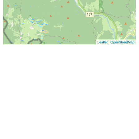
Leaflet
|
OpenStreetMap