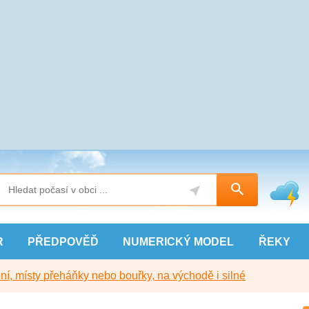
R
PŘEDPOVĚĎ
NUMERICKÝ
MODEL
ŘEKY
í, místy přeháňky nebo bouřky, na východě i silné