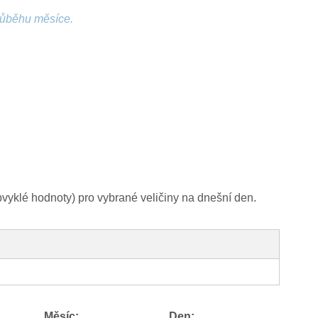
růběhu měsíce.
yklé hodnoty) pro vybrané veličiny na dnešní den.
Měsíc:
Den: