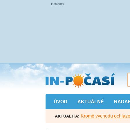
Přejít
na
hlavní
obsah
ÚVOD
AKTUÁLNĚ
RADA
Kromě východu ochlazen
AKTUALITA: