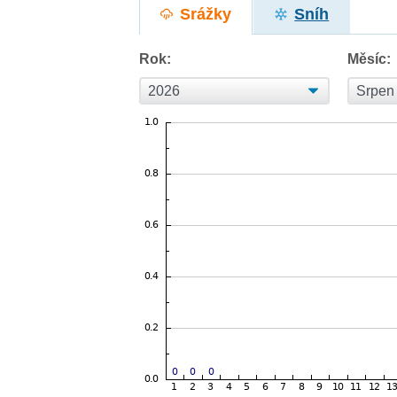
Srážky
Sníh
Rok:
Měsíc: