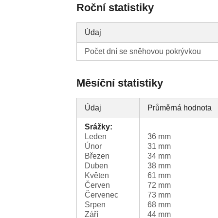
Roční statistiky
Údaj
Počet dní se sněhovou pokrývkou
Měsíční statistiky
Údaj
Průměrná hodnota
Srážky:
Leden
36 mm
Únor
31 mm
Březen
34 mm
Duben
38 mm
Květen
61 mm
Červen
72 mm
Červenec
73 mm
Srpen
68 mm
Září
44 mm