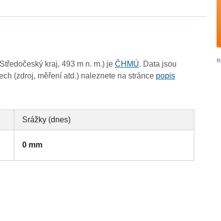
tředočeský kraj, 493 m n. m.) je
ČHMÚ
. Data jsou
ch (zdroj, měření atd.) naleznete na stránce
popis
Srážky (dnes)
0 mm