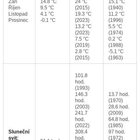
Září
14.8 °C
24 °C
15.1 °C
Říjen
9.5 °C
(2015)
(1940)
Listopad
4.1 °C
19.3 °C
11.2 °C
Prosinec
-0.1 °C
(2023)
(1996)
13.2 °C
5.5 °C
(2023)
(1974)
7.5 °C
0.2 °C
(2019)
(1988)
2.8 °C
-5.1 °C
(2015)
(1963)
101.8
hod.
(1993)
146.3
13.7 hod.
hod.
(1970)
(2003)
28.6 hod.
241.7
(2009)
hod.
64.8 hod.
(2022)
(1985)
Sluneční
308.4
97 hod.
svit:
hod.
(1972)