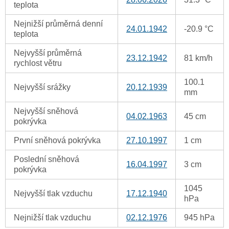
teplota
Nejnižší průměrná denní
24.01.1942
-20.9 °C
teplota
Nejvyšší průměrná
23.12.1942
81 km/h
rychlost větru
100.1
Nejvyšší srážky
20.12.1939
mm
Nejvyšší sněhová
04.02.1963
45 cm
pokrývka
První sněhová pokrývka
27.10.1997
1 cm
Poslední sněhová
16.04.1997
3 cm
pokrývka
1045
Nejvyšší tlak vzduchu
17.12.1940
hPa
Nejnižší tlak vzduchu
02.12.1976
945 hPa