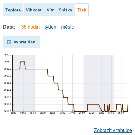
Teplota
Vlhkost
Vítr
Srážky
Tlak
Data:
36 hodin
týden
měsíc
Vybrat den
Zobrazit v tabulce