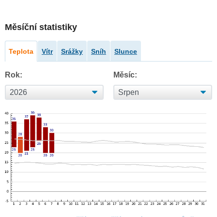
Měsíční statistiky
Teplota
Vítr
Srážky
Sníh
Slunce
Rok:
Měsíc: