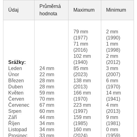
Průměrná
Údaj
Maximum
Minimum
hodnota
79 mm
2 mm
(1977)
(1990)
71 mm
1 mm
(2016)
(1998)
102 mm
2 mm
Srážky:
(1940)
(2012)
Leden
24 mm
85 mm
3 mm
Únor
22 mm
(2023)
(2007)
Březen
28 mm
138 mm
6 mm
Duben
28 mm
(2013)
(1970)
Květen
59 mm
166 mm
14 mm
Červen
70 mm
(1970)
(1941)
Červenec
67 mm
223 mm
4 mm
Srpen
60 mm
(1997)
(2013)
Září
44 mm
159 mm
9 mm
Říjen
34 mm
(1985)
(1981)
Listopad
34 mm
160 mm
0 mm
Prosinec
33 mm
(2024)
(1959)