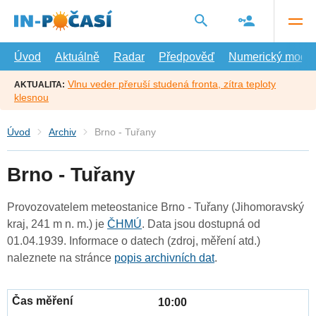
Přejít
na
hlavní
obsah
Úvod
Aktuálně
Radar
Předpověď
Numerický model
Vlnu veder přeruší studená fronta, zítra teploty
AKTUALITA:
klesnou
Úvod
Archiv
Brno - Tuřany
Brno - Tuřany
Provozovatelem meteostanice Brno - Tuřany (Jihomoravský
kraj, 241 m n. m.) je
ČHMÚ
. Data jsou dostupná od
01.04.1939. Informace o datech (zdroj, měření atd.)
naleznete na stránce
popis archivních dat
.
10:00