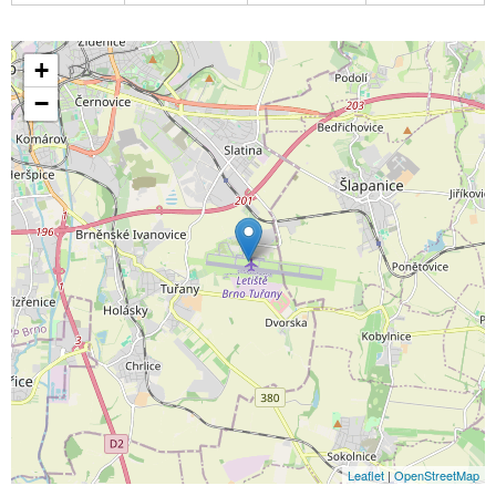
+
−
Leaflet
|
OpenStreetMap