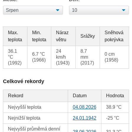
Max.
Min.
Náraz
Sněhová
Srážky
teplota
teplota
větru
pokrývka
36.1
24
8.7
6.7 °C
0 cm
°C
km/h
mm
(1966)
(1958)
(1992)
(1943)
(2017)
Celkové rekordy
Rekord
Datum
Hodnota
Nejvyšší teplota
04.08.2026
38.9 °C
Nejnižší teplota
24.01.1942
-25 °C
Nejvyšší průměrná denní
28.06.2026
31.3 °C