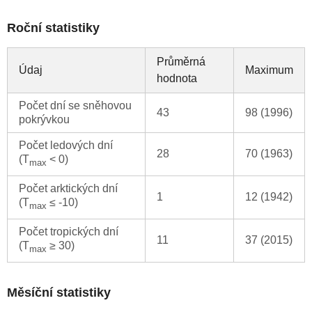
Roční statistiky
Průměrná
Údaj
Maximum
hodnota
Počet dní se sněhovou
43
98 (1996)
pokrývkou
Počet ledových dní
28
70 (1963)
(T
< 0)
max
Počet arktických dní
1
12 (1942)
(T
≤ -10)
max
Počet tropických dní
11
37 (2015)
(T
≥ 30)
max
Měsíční statistiky