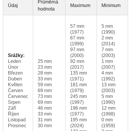
Průměrná
Údaj
Maximum
Minimum
hodnota
57 mm
5 mm
(1977)
(1990)
67 mm
2 mm
(1999)
(2014)
97 mm
7 mm
Srážky:
(2000)
(2003)
Leden
25 mm
92 mm
1 mm
Únor
23 mm
(2017)
(2007)
Březen
28 mm
135 mm
4 mm
Duben
33 mm
(1971)
(1992)
Květen
59 mm
181 mm
13 mm
Červen
69 mm
(1979)
(2003)
Červenec
73 mm
245 mm
5 mm
Srpen
69 mm
(1997)
(1990)
Září
46 mm
196 mm
12 mm
Říjen
33 mm
(1977)
(1998)
Listopad
31 mm
195 mm
0 mm
Prosinec
30 mm
(2024)
(1959)