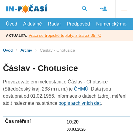
Přejít
na
hlavní
obsah
Úvod
Aktuálně
Radar
Předpověď
Numerický model
Vrací se tropické teploty, zítra až 35 °C
AKTUALITA:
Úvod
Archiv
Čáslav - Chotusice
Čáslav - Chotusice
Provozovatelem meteostanice Čáslav - Chotusice
(Středočeský kraj, 238 m n. m.) je
ČHMÚ
. Data jsou
dostupná od 01.02.1956. Informace o datech (zdroj, měření
atd.) naleznete na stránce
popis archivních dat
.
10:20
30.03.2026