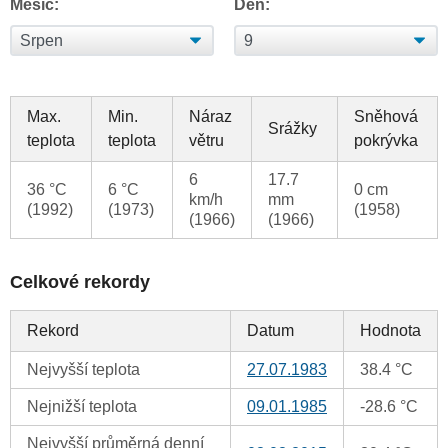
Měsíc:
Den:
Max.
Min.
Náraz
Sněhová
Srážky
teplota
teplota
větru
pokrývka
6
17.7
36 °C
6 °C
0 cm
km/h
mm
(1992)
(1973)
(1958)
(1966)
(1966)
Celkové rekordy
Rekord
Datum
Hodnota
Nejvyšší teplota
27.07.1983
38.4 °C
Nejnižší teplota
09.01.1985
-28.6 °C
Nejvyšší průměrná denní