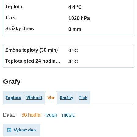
4.4 °C
1020 hPa
0 mm
0 °C
4 °C
Grafy
Teplota
Vlhkost
Vítr
Srážky
Tlak
Data:
36 hodin
týden
měsíc
Vybrat den