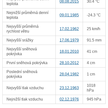
08.08.2015
30.4 °C
teplota
Nejnižší průměrná denní
09.01.1985
-24.3 °C
teplota
Nejvyšší průměrná
17.02.1962
25 km/h
rychlost větru
Nejvyšší srážky
17.06.1979
91.5 mm
Nejvyšší sněhová
18.01.2010
41 cm
pokrývka
První sněhová pokrývka
28.10.2012
4 cm
Poslední sněhová
28.04.1982
1 cm
pokrývka
1018
Nejvyšší tlak vzduchu
23.12.1963
hPa
Nejnižší tlak vzduchu
02.12.1976
945 hPa