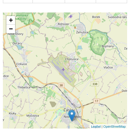
+
−
Leaflet
|
OpenStreetMap