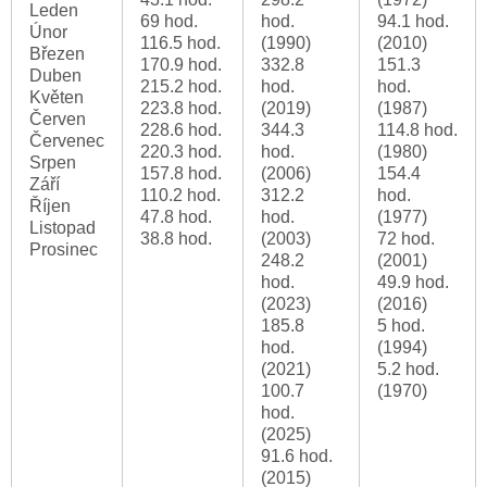
Leden
69 hod.
hod.
94.1 hod.
Únor
116.5 hod.
(1990)
(2010)
Březen
170.9 hod.
332.8
151.3
Duben
215.2 hod.
hod.
hod.
Květen
223.8 hod.
(2019)
(1987)
Červen
228.6 hod.
344.3
114.8 hod.
Červenec
220.3 hod.
hod.
(1980)
Srpen
157.8 hod.
(2006)
154.4
Září
110.2 hod.
312.2
hod.
Říjen
47.8 hod.
hod.
(1977)
Listopad
38.8 hod.
(2003)
72 hod.
Prosinec
248.2
(2001)
hod.
49.9 hod.
(2023)
(2016)
185.8
5 hod.
hod.
(1994)
(2021)
5.2 hod.
100.7
(1970)
hod.
(2025)
91.6 hod.
(2015)