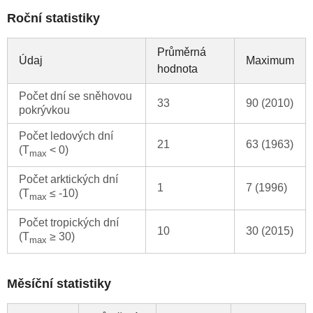
Roční statistiky
Průměrná
Údaj
Maximum
hodnota
Počet dní se sněhovou
33
90 (2010)
pokrývkou
Počet ledových dní
21
63 (1963)
(T
< 0)
max
Počet arktických dní
1
7 (1996)
(T
≤ -10)
max
Počet tropických dní
10
30 (2015)
(T
≥ 30)
max
Měsíční statistiky