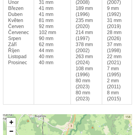
Únor
31 mm
(2008)
(2007)
Březen
41 mm
189 mm
9 mm
Duben
41 mm
(1996)
(1992)
Květen
81 mm
235 mm
31 mm
Červen
92 mm
(2020)
(2019)
Červenec
102 mm
214 mm
28 mm
Srpen
90 mm
(1997)
(2026)
Září
62 mm
378 mm
37 mm
Říjen
44 mm
(2002)
(1998)
Listopad
40 mm
263 mm
22 mm
Prosinec
40 mm
(2024)
(2021)
108 mm
7 mm
(1996)
(1995)
80 mm
2 mm
(2023)
(2011)
80 mm
8 mm
(2023)
(2015)
+
−