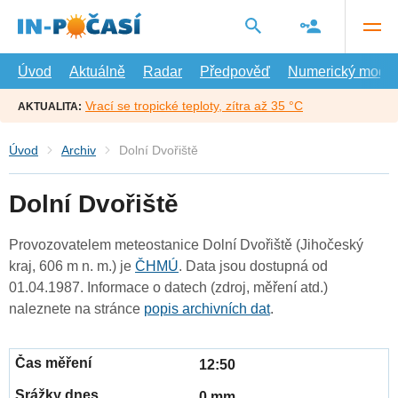
Přejít
na
hlavní
obsah
Úvod
Aktuálně
Radar
Předpověď
Numerický model
Vrací se tropické teploty, zítra až 35 °C
AKTUALITA:
Úvod
Archiv
Dolní Dvořiště
Dolní Dvořiště
Provozovatelem meteostanice Dolní Dvořiště (Jihočeský
kraj, 606 m n. m.) je
ČHMÚ
. Data jsou dostupná od
01.04.1987. Informace o datech (zdroj, měření atd.)
naleznete na stránce
popis archivních dat
.
12:50
0 mm