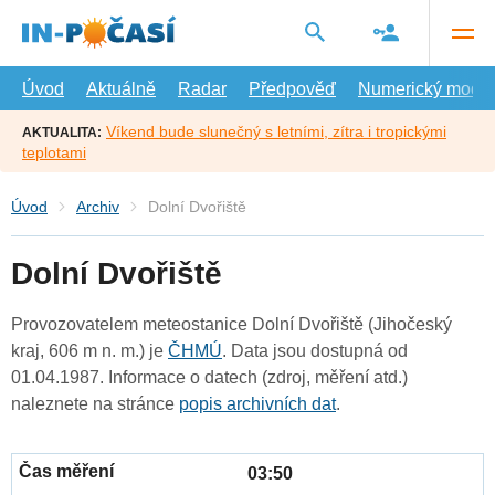
Přejít
na
hlavní
obsah
Úvod
Aktuálně
Radar
Předpověď
Numerický model
Víkend bude slunečný s letními, zítra i tropickými
AKTUALITA:
teplotami
Úvod
Archiv
Dolní Dvořiště
Dolní Dvořiště
Provozovatelem meteostanice Dolní Dvořiště (Jihočeský
kraj, 606 m n. m.) je
ČHMÚ
. Data jsou dostupná od
01.04.1987. Informace o datech (zdroj, měření atd.)
naleznete na stránce
popis archivních dat
.
03:50