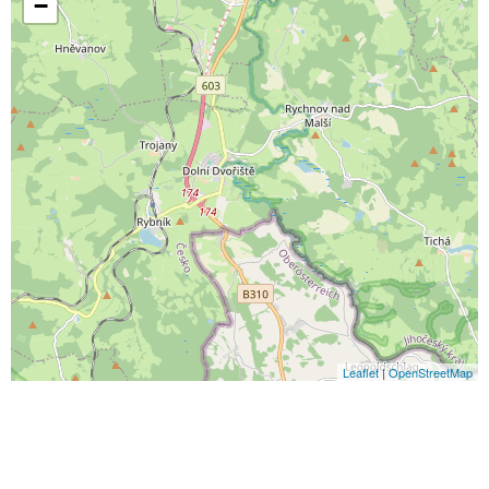
−
Leaflet
|
OpenStreetMap