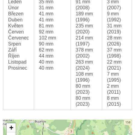
Leden
35 mm
91 mm
3 mm
Únor
31 mm
(2008)
(2007)
Březen
41 mm
189 mm
9 mm
Duben
41 mm
(1996)
(1992)
Květen
81 mm
235 mm
31 mm
Červen
92 mm
(2020)
(2019)
Červenec
102 mm
214 mm
28 mm
Srpen
90 mm
(1997)
(2026)
Září
62 mm
378 mm
37 mm
Říjen
44 mm
(2002)
(1998)
Listopad
40 mm
263 mm
22 mm
Prosinec
40 mm
(2024)
(2021)
108 mm
7 mm
(1996)
(1995)
80 mm
2 mm
(2023)
(2011)
80 mm
8 mm
(2023)
(2015)
+