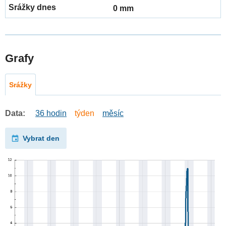
0 mm
Grafy
Srážky
Data:
36 hodin
týden
měsíc
Vybrat den