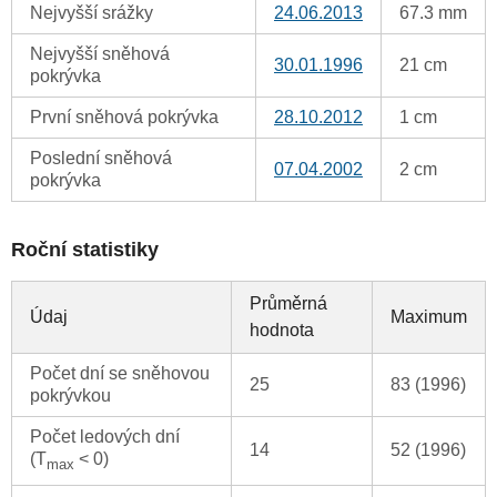
Nejvyšší srážky
24.06.2013
67.3 mm
Nejvyšší sněhová
30.01.1996
21 cm
pokrývka
První sněhová pokrývka
28.10.2012
1 cm
Poslední sněhová
07.04.2002
2 cm
pokrývka
Roční statistiky
Průměrná
Údaj
Maximum
hodnota
Počet dní se sněhovou
25
83 (1996)
pokrývkou
Počet ledových dní
14
52 (1996)
(T
< 0)
max