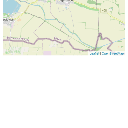
Leaflet
|
OpenStreetMap