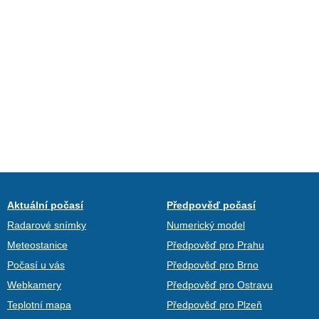
Aktuální počasí
Předpověď počasí
Radarové snímky
Numerický model
Meteostanice
Předpověď pro Prahu
Počasí u vás
Předpověď pro Brno
Webkamery
Předpověď pro Ostravu
Teplotní mapa
Předpověď pro Plzeň