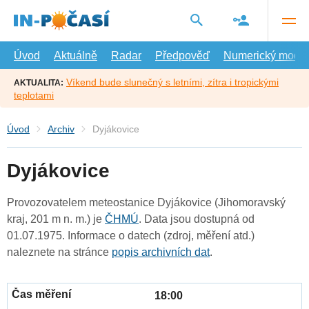
Přejít
na
hlavní
obsah
Úvod
Aktuálně
Radar
Předpověď
Numerický model
Víkend bude slunečný s letními, zítra i tropickými
AKTUALITA:
teplotami
Úvod
Archiv
Dyjákovice
Dyjákovice
Provozovatelem meteostanice Dyjákovice (Jihomoravský
kraj, 201 m n. m.) je
ČHMÚ
. Data jsou dostupná od
01.07.1975. Informace o datech (zdroj, měření atd.)
naleznete na stránce
popis archivních dat
.
18:00