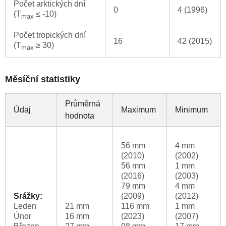
Počet arktických dní
0
4 (1996)
(T
≤ -10)
max
Počet tropických dní
16
42 (2015)
(T
≥ 30)
max
Měsíční statistiky
Průměrná
Údaj
Maximum
Minimum
hodnota
56 mm
4 mm
(2010)
(2002)
56 mm
1 mm
(2016)
(2003)
79 mm
4 mm
Srážky:
(2009)
(2012)
Leden
21 mm
116 mm
1 mm
Únor
16 mm
(2023)
(2007)