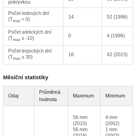
pokrývkou
Počet ledových dní
14
52 (1996)
(T
< 0)
max
Počet arktických dní
0
4 (1996)
(T
≤ -10)
max
Počet tropických dní
16
42 (2015)
(T
≥ 30)
max
Měsíční statistiky
Průměrná
Údaj
Maximum
Minimum
hodnota
56 mm
4 mm
(2010)
(2002)
56 mm
1 mm
(2016)
(2003)