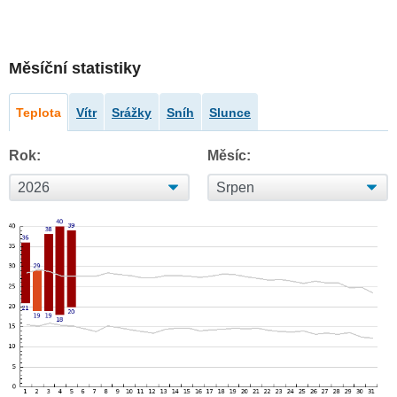
Měsíční statistiky
Teplota
Vítr
Srážky
Sníh
Slunce
Rok:
Měsíc: