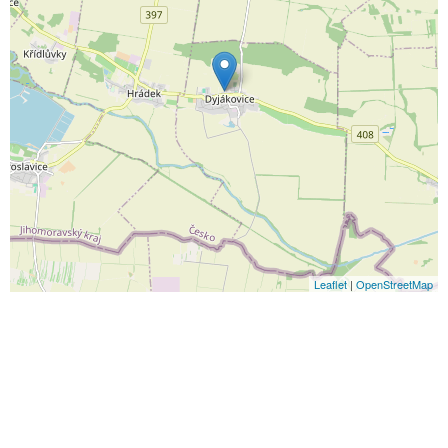
Leaflet
|
OpenStreetMap