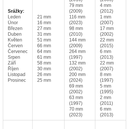
79 mm
4 mm
Srážky:
(2009)
(2012)
Leden
21 mm
116 mm
1 mm
Únor
16 mm
(2023)
(2007)
Březen
27 mm
98 mm
17 mm
Duben
31 mm
(2010)
(2002)
Květen
51 mm
144 mm
22 mm
Červen
66 mm
(2009)
(2015)
Červenec
64 mm
264 mm
6 mm
Srpen
61 mm
(1997)
(2013)
Září
58 mm
132 mm
22 mm
Říjen
30 mm
(2002)
(2007)
Listopad
26 mm
200 mm
8 mm
Prosinec
25 mm
(2024)
(1997)
69 mm
5 mm
(2002)
(1995)
63 mm
2 mm
(1997)
(2011)
70 mm
6 mm
(2023)
(2013)