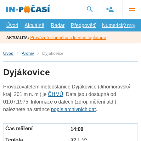
Přejít
na
hlavní
obsah
Úvod
Aktuálně
Radar
Předpověď
Numerický model
Převážně slunečno s letními teplotami
AKTUALITA:
Úvod
Archiv
Dyjákovice
Dyjákovice
Provozovatelem meteostanice Dyjákovice (Jihomoravský
kraj, 201 m n. m.) je
ČHMÚ
. Data jsou dostupná od
01.07.1975. Informace o datech (zdroj, měření atd.)
naleznete na stránce
popis archivních dat
.
14:00
27.1 °C