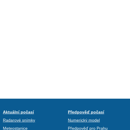
Aktuální počasí
Předpověď počasí
Radarové snímky
Numerický model
Meteostanice
Předpověď pro Prahu