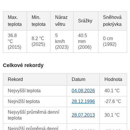
Max.
Min.
Náraz
Sněhová
Srážky
teplota
teplota
větru
pokrývka
36.8
5
40.5
8.2 °C
0 cm
°C
km/h
mm
(2025)
(1992)
(2015)
(2023)
(2006)
Celkové rekordy
Rekord
Datum
Hodnota
Nejvyšší teplota
04.08.2026
40.1 °C
Nejnižší teplota
28.12.1996
-27.6 °C
Nejvyšší průměrná denní
28.07.2013
30.1 °C
teplota
Nejnižší průměrná denní