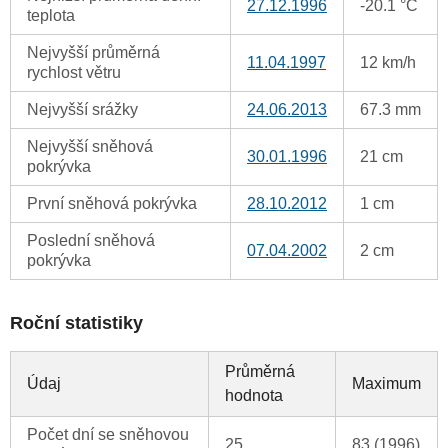
27.12.1996
-20.1 °C
teplota
Nejvyšší průměrná
11.04.1997
12 km/h
rychlost větru
Nejvyšší srážky
24.06.2013
67.3 mm
Nejvyšší sněhová
30.01.1996
21 cm
pokrývka
První sněhová pokrývka
28.10.2012
1 cm
Poslední sněhová
07.04.2002
2 cm
pokrývka
Roční statistiky
Průměrná
Údaj
Maximum
hodnota
Počet dní se sněhovou
25
83 (1996)