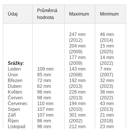
Průměrná
Údaj
Maximum
Minimum
hodnota
247 mm
46 mm
(2012)
(2014)
204 mm
15 mm
(2009)
(2025)
177 mm
14 mm
Srážky:
(2009)
(2022)
Leden
109 mm
143 mm
7 mm
Únor
85 mm
(2008)
(2007)
Březen
72 mm
192 mm
32 mm
Duben
62 mm
(2013)
(2023)
Květen
96 mm
226 mm
36 mm
Červen
98 mm
(2013)
(2022)
Červenec
110 mm
194 mm
43 mm
Srpen
107 mm
(2010)
(2013)
Září
107 mm
301 mm
21 mm
Říjen
86 mm
(2002)
(2018)
Listopad
96 mm
212 mm
23 mm