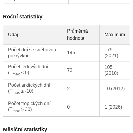
Roční statistiky
Průměrná
Údaj
Maximum
hodnota
Počet dní se sněhovou
179
145
pokrývkou
(2021)
Počet ledových dní
105
72
(T
< 0)
(2010)
max
Počet arktických dní
2
10 (2012)
(T
≤ -10)
max
Počet tropických dní
0
1 (2026)
(T
≥ 30)
max
Měsíční statistiky