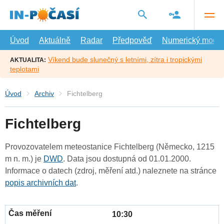
Přejít
na
hlavní
obsah
Úvod
Aktuálně
Radar
Předpověď
Numerický model
Víkend bude slunečný s letními, zítra i tropickými
AKTUALITA:
teplotami
Úvod
Archiv
Fichtelberg
Fichtelberg
Provozovatelem meteostanice Fichtelberg (Německo, 1215
m n. m.) je
DWD
. Data jsou dostupná od 01.01.2000.
Informace o datech (zdroj, měření atd.) naleznete na stránce
popis archivních dat
.
10:30