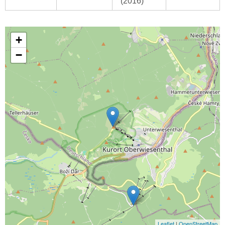
(2016)
+
−
Leaflet
|
OpenStreetMap