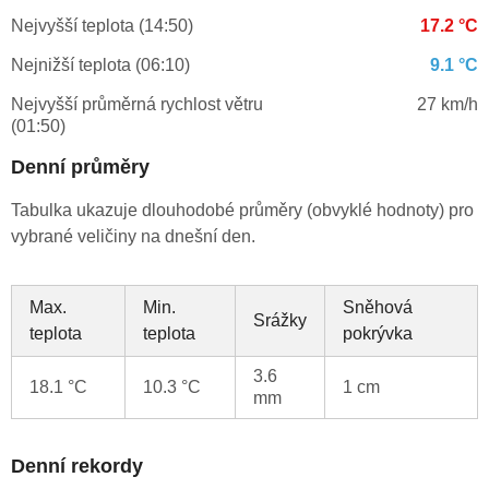
Nejvyšší teplota (14:50)
17.2 °C
Nejnižší teplota (06:10)
9.1 °C
Nejvyšší průměrná rychlost větru
27 km/h
(01:50)
Denní průměry
Tabulka ukazuje dlouhodobé průměry (obvyklé hodnoty) pro
vybrané veličiny na dnešní den.
Max.
Min.
Sněhová
Srážky
teplota
teplota
pokrývka
3.6
18.1 °C
10.3 °C
1 cm
mm
Denní rekordy