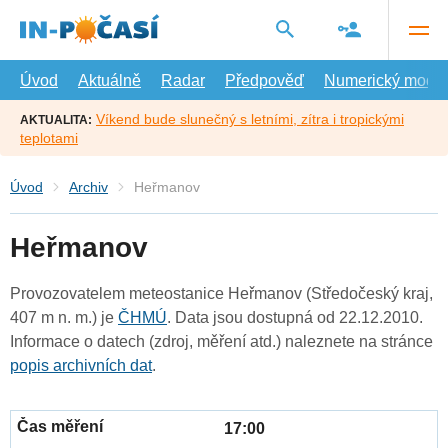
Přejít
na
hlavní
obsah
Úvod
Aktuálně
Radar
Předpověď
Numerický model
Víkend bude slunečný s letními, zítra i tropickými
AKTUALITA:
teplotami
Úvod
Archiv
Heřmanov
Heřmanov
Provozovatelem meteostanice Heřmanov (Středočeský kraj,
407 m n. m.) je
ČHMÚ
. Data jsou dostupná od 22.12.2010.
Informace o datech (zdroj, měření atd.) naleznete na stránce
popis archivních dat
.
17:00