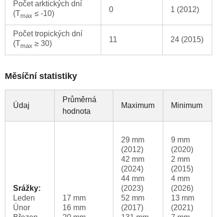
Počet arktických dní
0
1 (2012)
(T
≤ -10)
max
Počet tropických dní
11
24 (2015)
(T
≥ 30)
max
Měsíční statistiky
Průměrná
Údaj
Maximum
Minimum
hodnota
29 mm
9 mm
(2012)
(2020)
42 mm
2 mm
(2024)
(2015)
44 mm
4 mm
Srážky:
(2023)
(2026)
Leden
17 mm
52 mm
13 mm
Únor
16 mm
(2017)
(2021)