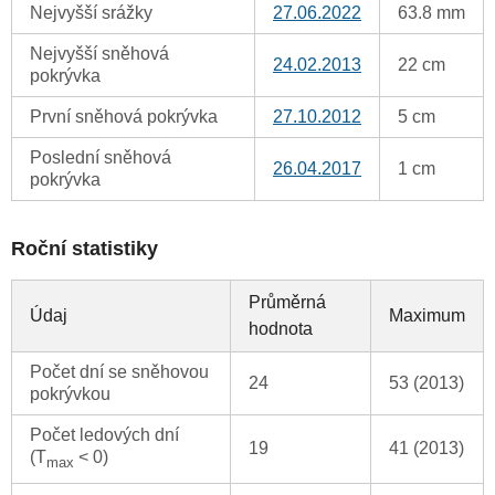
Nejvyšší srážky
27.06.2022
63.8 mm
Nejvyšší sněhová
24.02.2013
22 cm
pokrývka
První sněhová pokrývka
27.10.2012
5 cm
Poslední sněhová
26.04.2017
1 cm
pokrývka
Roční statistiky
Průměrná
Údaj
Maximum
hodnota
Počet dní se sněhovou
24
53 (2013)
pokrývkou
Počet ledových dní
19
41 (2013)
(T
< 0)
max