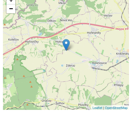
−
Leaflet
|
OpenStreetMap