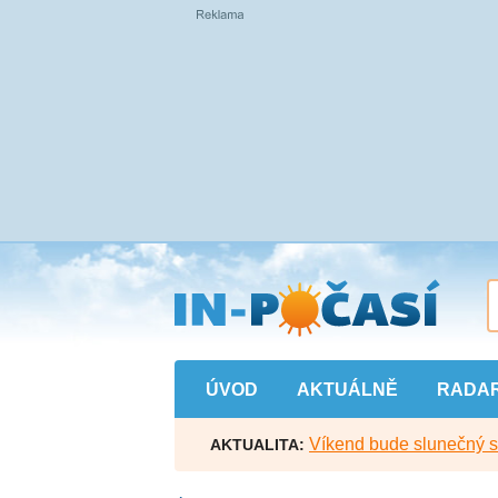
Přejít
na
hlavní
obsah
ÚVOD
AKTUÁLNĚ
RADA
Víkend bude slunečný s l
AKTUALITA: