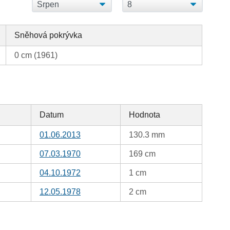
Sněhová pokrývka
0 cm (1961)
Datum
Hodnota
01.06.2013
130.3 mm
07.03.1970
169 cm
04.10.1972
1 cm
12.05.1978
2 cm