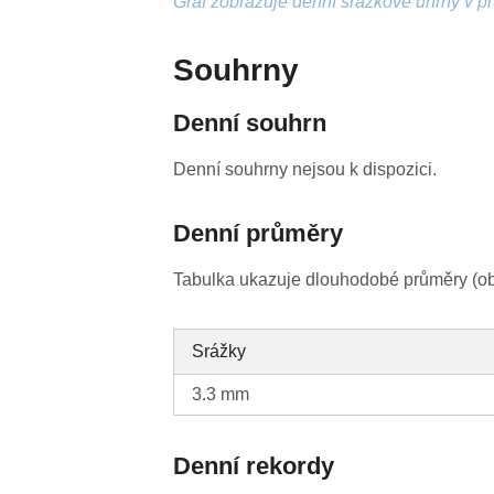
Graf zobrazuje denní srážkové úhrny v p
Souhrny
Denní souhrn
Denní souhrny nejsou k dispozici.
Denní průměry
Tabulka ukazuje dlouhodobé průměry (obv
Srážky
3.3 mm
Denní rekordy