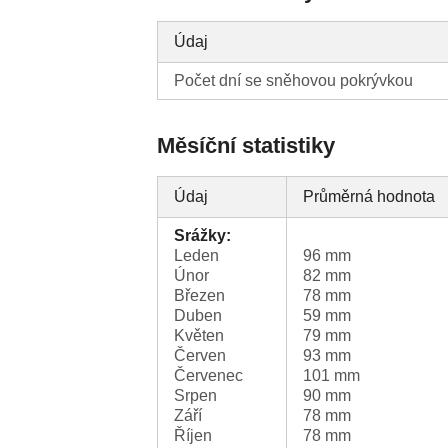
Údaj
Počet dní se sněhovou pokrývkou
Měsíční statistiky
Údaj
Průměrná hodnota
Srážky:
Leden
96 mm
Únor
82 mm
Březen
78 mm
Duben
59 mm
Květen
79 mm
Červen
93 mm
Červenec
101 mm
Srpen
90 mm
Září
78 mm
Říjen
78 mm