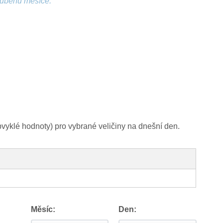
růběhu měsíce.
yklé hodnoty) pro vybrané veličiny na dnešní den.
Měsíc:
Den: