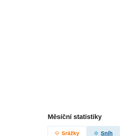
Měsíční statistiky
Srážky
Sníh