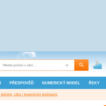
R
PŘEDPOVĚĎ
NUMERICKÝ
MODEL
ŘEKY
etními, zítra i tropickými teplotami