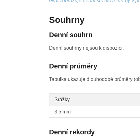
Graf zobrazuje denní srážkové úhrny v p
Souhrny
Denní souhrn
Denní souhrny nejsou k dispozici.
Denní průměry
Tabulka ukazuje dlouhodobé průměry (obv
Srážky
3.5 mm
Denní rekordy