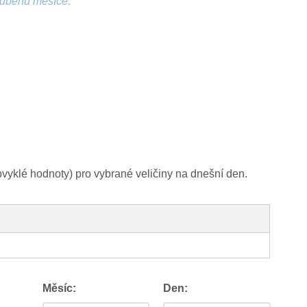
růběhu měsíce.
yklé hodnoty) pro vybrané veličiny na dnešní den.
Měsíc:
Den: