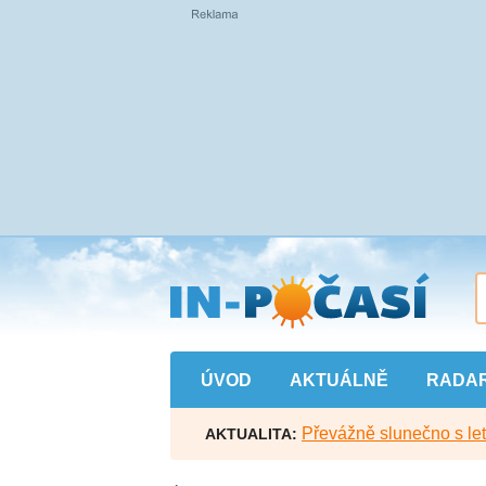
Přejít
na
hlavní
obsah
ÚVOD
AKTUÁLNĚ
RADA
Převážně slunečno s let
AKTUALITA: