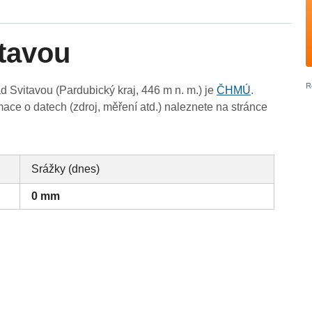
tavou
Svitavou (Pardubický kraj, 446 m n. m.) je
ČHMÚ
.
ace o datech (zdroj, měření atd.) naleznete na stránce
Srážky (dnes)
0 mm