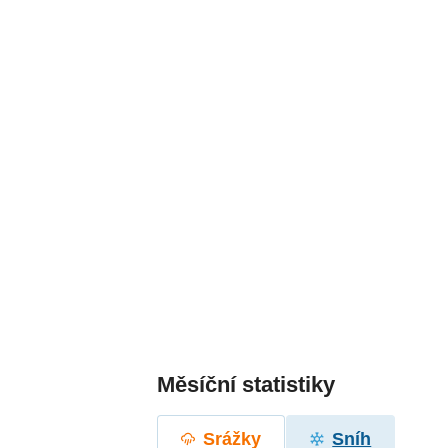
Měsíční statistiky
Srážky
Sníh