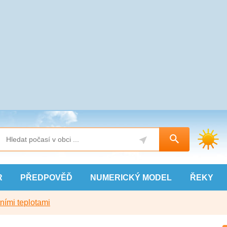
R
PŘEDPOVĚĎ
NUMERICKÝ
MODEL
ŘEKY
ními teplotami