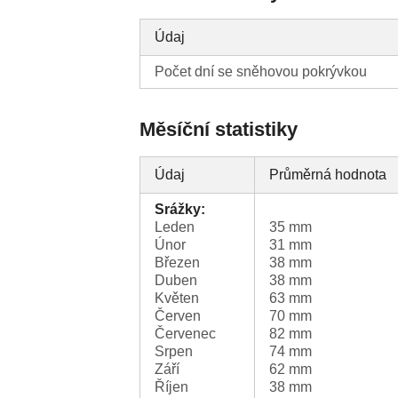
Údaj
Počet dní se sněhovou pokrývkou
Měsíční statistiky
Údaj
Průměrná hodnota
Srážky:
Leden
35 mm
Únor
31 mm
Březen
38 mm
Duben
38 mm
Květen
63 mm
Červen
70 mm
Červenec
82 mm
Srpen
74 mm
Září
62 mm
Říjen
38 mm