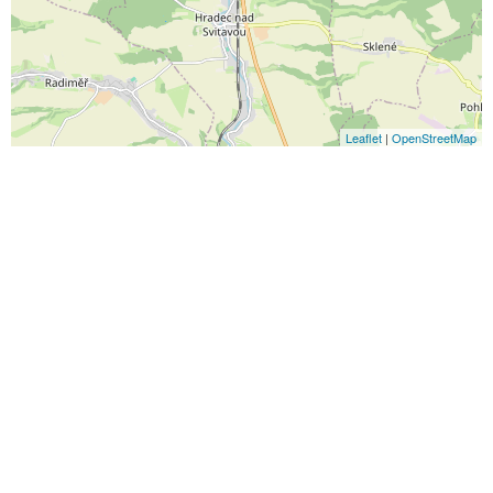
Leaflet
|
OpenStreetMap