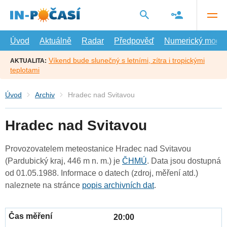
Přejít
na
hlavní
obsah
Úvod
Aktuálně
Radar
Předpověď
Numerický model
Víkend bude slunečný s letními, zítra i tropickými
AKTUALITA:
teplotami
Úvod
Archiv
Hradec nad Svitavou
Hradec nad Svitavou
Provozovatelem meteostanice Hradec nad Svitavou
(Pardubický kraj, 446 m n. m.) je
ČHMÚ
. Data jsou dostupná
od 01.05.1988. Informace o datech (zdroj, měření atd.)
naleznete na stránce
popis archivních dat
.
20:00