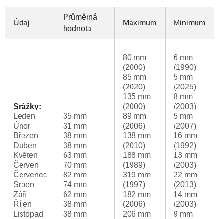
Průměrná
Údaj
Maximum
Minimum
hodnota
80 mm
6 mm
(2000)
(1990)
85 mm
5 mm
(2020)
(2025)
135 mm
8 mm
Srážky:
(2000)
(2003)
Leden
35 mm
89 mm
5 mm
Únor
31 mm
(2006)
(2007)
Březen
38 mm
138 mm
16 mm
Duben
38 mm
(2010)
(1992)
Květen
63 mm
188 mm
13 mm
Červen
70 mm
(1989)
(2003)
Červenec
82 mm
319 mm
22 mm
Srpen
74 mm
(1997)
(2013)
Září
62 mm
182 mm
14 mm
Říjen
38 mm
(2006)
(2003)
Listopad
38 mm
206 mm
9 mm