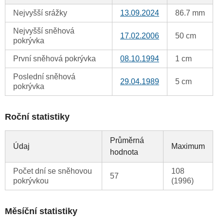
Nejvyšší srážky
13.09.2024
86.7 mm
Nejvyšší sněhová
17.02.2006
50 cm
pokrývka
První sněhová pokrývka
08.10.1994
1 cm
Poslední sněhová
29.04.1989
5 cm
pokrývka
Roční statistiky
Průměrná
Údaj
Maximum
hodnota
Počet dní se sněhovou
108
57
pokrývkou
(1996)
Měsíční statistiky