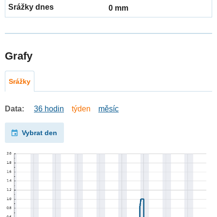
0 mm
Grafy
Srážky
Data:
36 hodin
týden
měsíc
Vybrat den