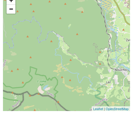
+
−
Leaflet
|
OpenStreetMap