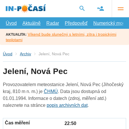
Přejít
na
hlavní
obsah
Úvod
Aktuálně
Radar
Předpověď
Numerický model
Víkend bude slunečný s letními, zítra i tropickými
AKTUALITA:
teplotami
Úvod
Archiv
Jelení, Nová Pec
Jelení, Nová Pec
Provozovatelem meteostanice Jelení, Nová Pec (Jihočeský
kraj, 810 m n. m.) je
ČHMÚ
. Data jsou dostupná od
01.01.1994. Informace o datech (zdroj, měření atd.)
naleznete na stránce
popis archivních dat
.
22:50