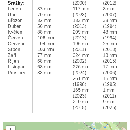
Srážky:
(2000)
(2012)
Leden
83 mm
117 mm
8 mm
Únor
70 mm
(2023)
(2007)
Březen
82 mm
182 mm
38 mm
Duben
56 mm
(2013)
(1994)
Květen
88 mm
209 mm
48 mm
Červen
106 mm
(2013)
(1994)
Červenec
104 mm
196 mm
25 mm
Srpen
103 mm
(2011)
(2013)
Září
77 mm
324 mm
13 mm
Říjen
68 mm
(2002)
(2015)
Listopad
68 mm
226 mm
17 mm
Prosinec
83 mm
(2024)
(2006)
261 mm
16 mm
(1998)
(1995)
165 mm
1 mm
(2023)
(2011)
210 mm
9 mm
(2018)
(2025)