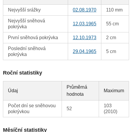
Nejvyšší srážky
02.08.1970
110 mm
Nejvyšší sněhová
12.03.1965
55 cm
pokrývka
První sněhová pokrývka
12.10.1973
2 cm
Poslední sněhová
29.04.1965
5 cm
pokrývka
Roční statistiky
Průměrná
Údaj
Maximum
hodnota
Počet dní se sněhovou
103
52
pokrývkou
(2010)
Měsíční statistiky