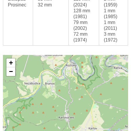
Prosinec
32 mm
(2024)
(1959)
128 mm
1 mm
(1981)
(1985)
79 mm
1 mm
(2002)
(2011)
72 mm
3 mm
(1974)
(1972)
+
−