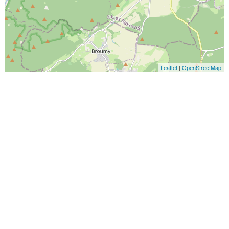
Leaflet
|
OpenStreetMap