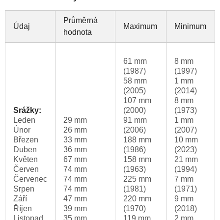
Průměrná
Údaj
Maximum
Minimum
hodnota
61 mm
8 mm
(1987)
(1997)
58 mm
1 mm
(2005)
(2014)
107 mm
8 mm
Srážky:
(2000)
(1973)
Leden
29 mm
91 mm
1 mm
Únor
26 mm
(2006)
(2007)
Březen
33 mm
188 mm
10 mm
Duben
36 mm
(1986)
(2023)
Květen
67 mm
158 mm
21 mm
Červen
74 mm
(1963)
(1994)
Červenec
74 mm
225 mm
7 mm
Srpen
74 mm
(1981)
(1971)
Září
47 mm
220 mm
9 mm
Říjen
39 mm
(1970)
(2018)
Listopad
35 mm
119 mm
2 mm