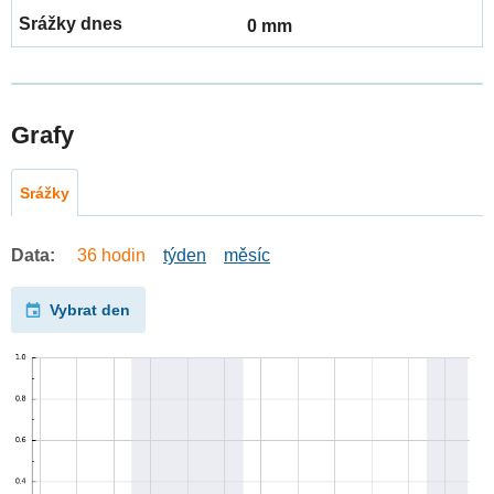
0 mm
Grafy
Srážky
Data:
36 hodin
týden
měsíc
Vybrat den