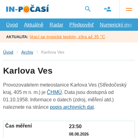
Přejít
na
hlavní
obsah
Úvod
Aktuálně
Radar
Předpověď
Numerický model
Vrací se tropické teploty, zítra až 35 °C
AKTUALITA:
Úvod
Archiv
Karlova Ves
Karlova Ves
Provozovatelem meteostanice Karlova Ves (Středočeský
kraj, 405 m n. m.) je
ČHMÚ
. Data jsou dostupná od
01.10.1958. Informace o datech (zdroj, měření atd.)
naleznete na stránce
popis archivních dat
.
23:50
08.08.2026