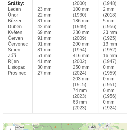
Srážky:
(2000)
(1948)
Leden
23 mm
100 mm
2 mm
Únor
22 mm
(1930)
(2018)
Březen
31 mm
186 mm
5 mm
Duben
42 mm
(1949)
(1956)
Květen
69 mm
230 mm
23 mm
Červen
91 mm
(2009)
(1925)
Červenec
91 mm
200 mm
13 mm
Srpen
81 mm
(1954)
(1952)
Září
51 mm
416 mm
16 mm
Říjen
41 mm
(2002)
(1947)
Listopad
30 mm
250 mm
0 mm
Prosinec
27 mm
(2024)
(1959)
203 mm
0 mm
(1915)
(1951)
74 mm
0 mm
(2023)
(1956)
63 mm
0 mm
(2023)
(1924)