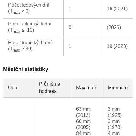
Počet ledových dní
1
16 (2021)
(T
< 0)
max
Počet arktických dní
0
(2026)
(T
≤ -10)
max
Počet tropických dní
1
19 (2023)
(T
≥ 30)
max
Měsíční statistiky
Průměrná
Údaj
Maximum
Minimum
hodnota
63 mm
3 mm
(2013)
(1925)
60 mm
3 mm
(2005)
(1978)
84 mm
4 mm