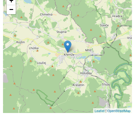
+
−
Leaflet
|
OpenStreetMap