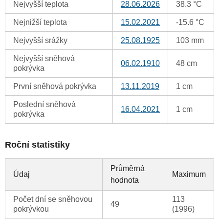
Nejvyšší teplota
28.06.2026
38.3 °C
Nejnižší teplota
15.02.2021
-15.6 °C
Nejvyšší srážky
25.08.1925
103 mm
Nejvyšší sněhová
06.02.1910
48 cm
pokrývka
První sněhová pokrývka
13.11.2019
1 cm
Poslední sněhová
16.04.2021
1 cm
pokrývka
Roční statistiky
Průměrná
Údaj
Maximum
hodnota
Počet dní se sněhovou
113
49
pokrývkou
(1996)