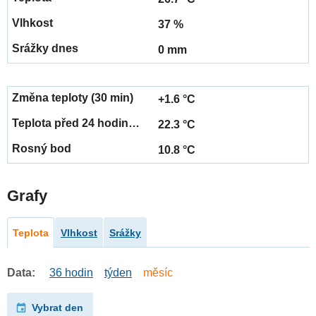
37 %
0 mm
+1.6 °C
22.3 °C
10.8 °C
Grafy
Teplota
Vlhkost
Srážky
Data:
36 hodin
týden
měsíc
Vybrat den