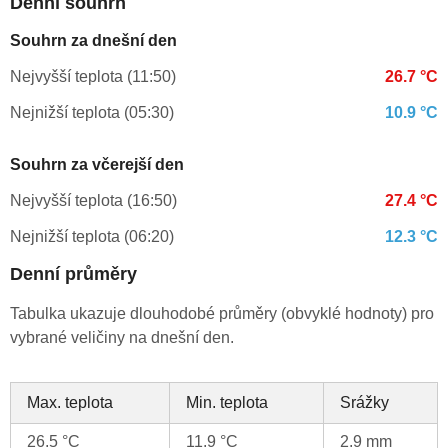
Denní souhrn
Souhrn za dnešní den
Nejvyšší teplota (11:50)
26.7 °C
Nejnižší teplota (05:30)
10.9 °C
Souhrn za včerejší den
Nejvyšší teplota (16:50)
27.4 °C
Nejnižší teplota (06:20)
12.3 °C
Denní průměry
Tabulka ukazuje dlouhodobé průměry (obvyklé hodnoty) pro
vybrané veličiny na dnešní den.
Max. teplota
Min. teplota
Srážky
26.5 °C
11.9 °C
2.9 mm