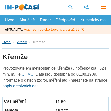
Přejít
na
hlavní
obsah
Úvod
Aktuálně
Radar
Předpověď
Numerický model
Vrací se tropické teploty, zítra až 35 °C
AKTUALITA:
Úvod
Archiv
Křemže
Křemže
Provozovatelem meteostanice Křemže (Jihočeský kraj, 524
m n. m.) je
ČHMÚ
. Data jsou dostupná od 01.08.1909.
Informace o datech (zdroj, měření atd.) naleznete na stránce
popis archivních dat
.
11:50
26.7 °C