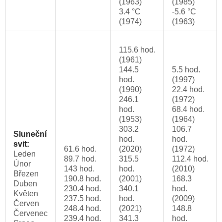
(1963)
(1985)
3.4 °C
-5.6 °C
(1974)
(1963)
115.6 hod.
(1961)
144.5
5.5 hod.
hod.
(1997)
(1990)
22.4 hod.
246.1
(1972)
hod.
68.4 hod.
(1953)
(1964)
303.2
106.7
Sluneční
hod.
hod.
svit:
61.6 hod.
(2020)
(1972)
Leden
89.7 hod.
315.5
112.4 hod.
Únor
143 hod.
hod.
(2010)
Březen
190.8 hod.
(2001)
168.3
Duben
230.4 hod.
340.1
hod.
Květen
237.5 hod.
hod.
(2009)
Červen
248.4 hod.
(2021)
148.8
Červenec
239.4 hod.
341.3
hod.