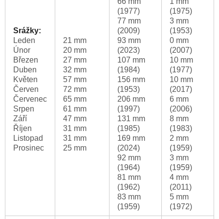
66 mm
1 mm
(1977)
(1975)
77 mm
3 mm
Srážky:
(2009)
(1953)
Leden
21 mm
93 mm
0 mm
Únor
20 mm
(2023)
(2007)
Březen
27 mm
107 mm
10 mm
Duben
32 mm
(1984)
(1977)
Květen
57 mm
156 mm
10 mm
Červen
72 mm
(1953)
(2017)
Červenec
65 mm
206 mm
6 mm
Srpen
61 mm
(1997)
(2006)
Září
47 mm
131 mm
8 mm
Říjen
31 mm
(1985)
(1983)
Listopad
31 mm
169 mm
2 mm
Prosinec
25 mm
(2024)
(1959)
92 mm
3 mm
(1964)
(1959)
81 mm
4 mm
(1962)
(2011)
83 mm
5 mm
(1959)
(1972)