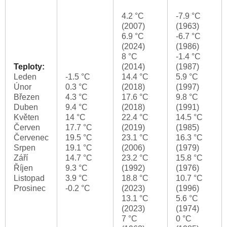
4.2 °C
-7.9 °C
(2007)
(1963)
6.9 °C
-6.7 °C
(2024)
(1986)
8 °C
-1.4 °C
Teploty:
(2014)
(1987)
Leden
-1.5 °C
14.4 °C
5.9 °C
Únor
0.3 °C
(2018)
(1997)
Březen
4.3 °C
17.6 °C
9.8 °C
Duben
9.4 °C
(2018)
(1991)
Květen
14 °C
22.4 °C
14.5 °C
Červen
17.7 °C
(2019)
(1985)
Červenec
19.5 °C
23.1 °C
16.3 °C
Srpen
19.1 °C
(2006)
(1979)
Září
14.7 °C
23.2 °C
15.8 °C
Říjen
9.3 °C
(1992)
(1976)
Listopad
3.9 °C
18.8 °C
10.7 °C
Prosinec
-0.2 °C
(2023)
(1996)
13.1 °C
5.6 °C
(2023)
(1974)
7 °C
0 °C