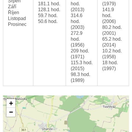
Srpen
181.1 hod.
hod.
(1979)
Září
128.1 hod.
(2013)
141.9
Říjen
59.7 hod.
314.6
hod.
Listopad
50.6 hod.
hod.
(2006)
Prosinec
(2003)
80.2 hod.
272.9
(2001)
hod.
65.2 hod.
(1956)
(2014)
209 hod.
10.2 hod.
(1971)
(1958)
115.3 hod.
18 hod.
(2015)
(1997)
98.3 hod.
(1989)
+
−