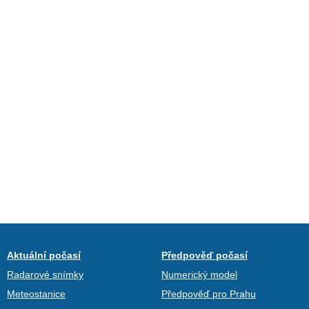
Aktuální počasí
Předpověď počasí
Radarové snímky
Numerický model
Meteostanice
Předpověď pro Prahu