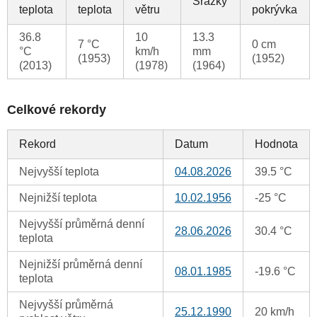
Srážky
teplota
teplota
větru
pokrývka
36.8
10
13.3
7 °C
0 cm
°C
km/h
mm
(1953)
(1952)
(2013)
(1978)
(1964)
Celkové rekordy
Rekord
Datum
Hodnota
Nejvyšší teplota
04.08.2026
39.5 °C
Nejnižší teplota
10.02.1956
-25 °C
Nejvyšší průměrná denní
28.06.2026
30.4 °C
teplota
Nejnižší průměrná denní
08.01.1985
-19.6 °C
teplota
Nejvyšší průměrná
25.12.1990
20 km/h