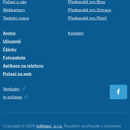
Počasí u vás
Předpověď pro Brno
Webkamery
Předpověď pro Ostravu
Teplotní mapa
Předpověď pro Plzeň
Archiv
Kontakty
Uživatelé
Články
Fotogalerie
Aplikace na telefony
Počasí na web
Ventusky
In-počasie
Copyright © 2026
InMeteo, s.r.o.
Použitím souhlasíte s uložením