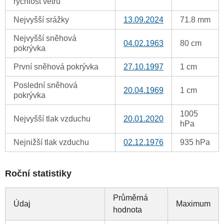
rychlost větru
Nejvyšší srážky
13.09.2024
71.8 mm
Nejvyšší sněhová
04.02.1963
80 cm
pokrývka
První sněhová pokrývka
27.10.1997
1 cm
Poslední sněhová
20.04.1969
1 cm
pokrývka
1005
Nejvyšší tlak vzduchu
20.01.2020
hPa
Nejnižší tlak vzduchu
02.12.1976
935 hPa
Roční statistiky
Průměrná
Údaj
Maximum
hodnota