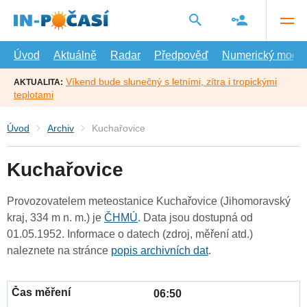
Přejít
na
hlavní
obsah
Úvod
Aktuálně
Radar
Předpověď
Numerický model
Víkend bude slunečný s letními, zítra i tropickými
AKTUALITA:
teplotami
Úvod
Archiv
Kuchařovice
Kuchařovice
Provozovatelem meteostanice Kuchařovice (Jihomoravský
kraj, 334 m n. m.) je
ČHMÚ
. Data jsou dostupná od
01.05.1952. Informace o datech (zdroj, měření atd.)
naleznete na stránce
popis archivních dat
.
06:50