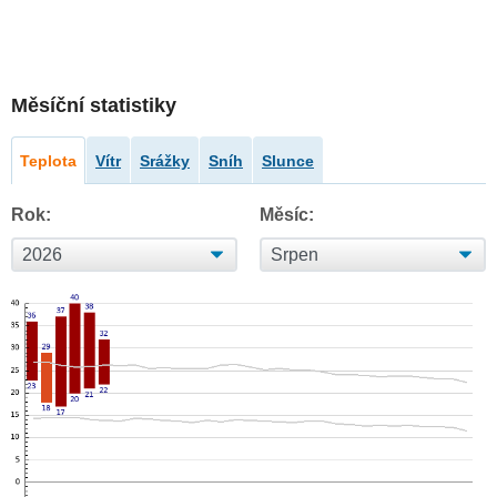
Měsíční statistiky
Teplota
Vítr
Srážky
Sníh
Slunce
Rok:
Měsíc: