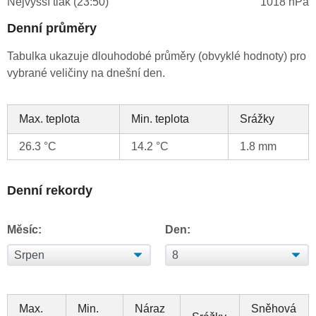
Nejvyšší tlak (23:50)
1018 hPa
Denní průměry
Tabulka ukazuje dlouhodobé průměry (obvyklé hodnoty) pro
vybrané veličiny na dnešní den.
Max. teplota
Min. teplota
Srážky
26.3 °C
14.2 °C
1.8 mm
Denní rekordy
Měsíc:
Den:
Max.
Min.
Náraz
Sněhová