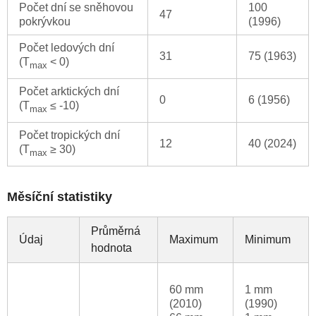
Počet dní se sněhovou
100
47
pokrývkou
(1996)
Počet ledových dní
31
75 (1963)
(T
< 0)
max
Počet arktických dní
0
6 (1956)
(T
≤ -10)
max
Počet tropických dní
12
40 (2024)
(T
≥ 30)
max
Měsíční statistiky
Průměrná
Údaj
Maximum
Minimum
hodnota
60 mm
1 mm
(2010)
(1990)