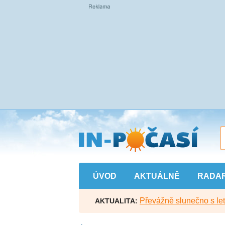
Přejít
na
hlavní
obsah
ÚVOD
AKTUÁLNĚ
RADA
Převážně slunečno s let
AKTUALITA: