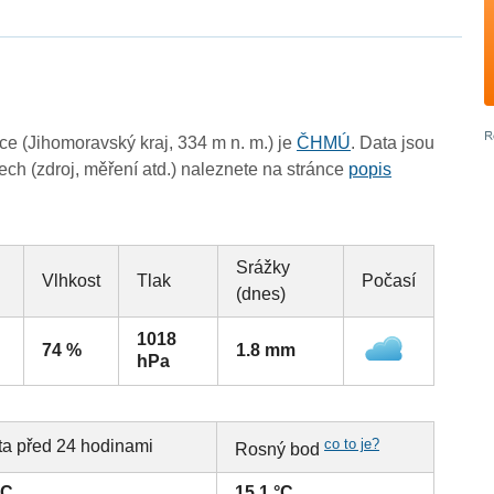
e (Jihomoravský kraj, 334 m n. m.) je
ČHMÚ
. Data jsou
ch (zdroj, měření atd.) naleznete na stránce
popis
Srážky
Vlhkost
Tlak
Počasí
(dnes)
1018
74 %
1.8 mm
hPa
co to je?
ta před 24 hodinami
Rosný bod
°C
15.1 °C