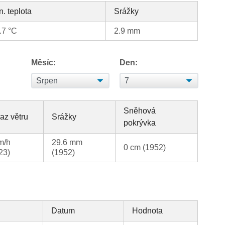
n. teplota
Srážky
.7 °C
2.9 mm
Měsíc:
Den:
Sněhová
az větru
Srážky
pokrývka
m/h
29.6 mm
0 cm (1952)
23)
(1952)
Datum
Hodnota