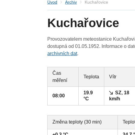
Úvod
Archiv
Kuchařovice
Kuchařovice
Provozovatelem meteostanice Kuchařovic
dostupná od 01.05.1952. Informace o date
archivních dat
.
Čas
Teplota
Vítr
měření
19.9
SZ, 18
08:00
°C
km/h
Změna teploty (30 min)
Teplo
+0.3 °C
24.7 