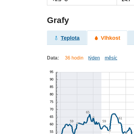
Grafy
Teplota
Vlhkost
Data:
36 hodin
týden
měsíc