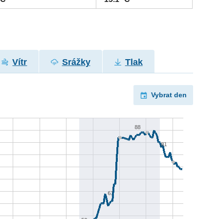
Vítr
Srážky
Tlak
Vybrat den