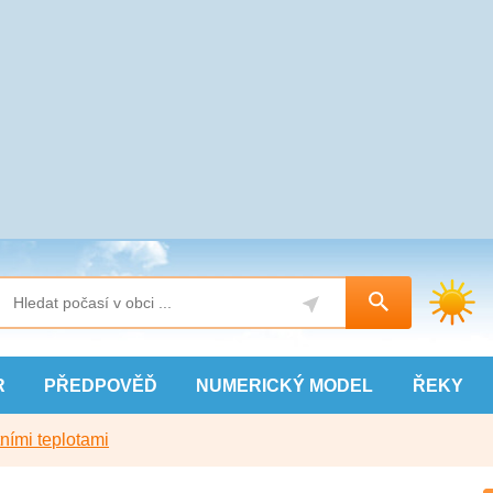
R
PŘEDPOVĚĎ
NUMERICKÝ
MODEL
ŘEKY
ními teplotami