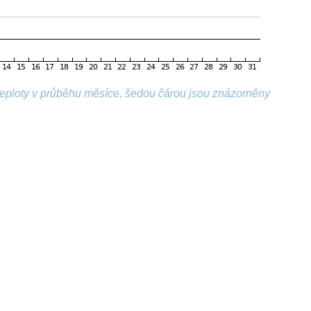
 teploty v průběhu měsíce, šedou čárou jsou znázorněny