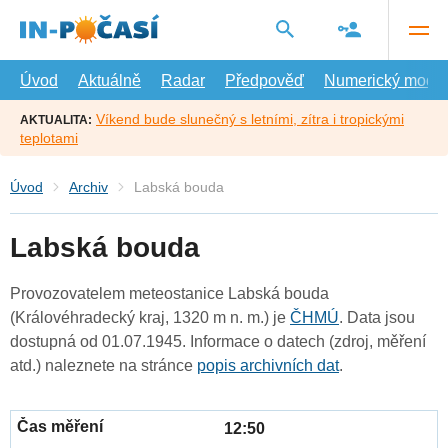
Přejít
na
hlavní
obsah
Úvod
Aktuálně
Radar
Předpověď
Numerický model
Víkend bude slunečný s letními, zítra i tropickými
AKTUALITA:
teplotami
Úvod
Archiv
Labská bouda
Labská bouda
Provozovatelem meteostanice Labská bouda
(Královéhradecký kraj, 1320 m n. m.) je
ČHMÚ
. Data jsou
dostupná od 01.07.1945. Informace o datech (zdroj, měření
atd.) naleznete na stránce
popis archivních dat
.
12:50