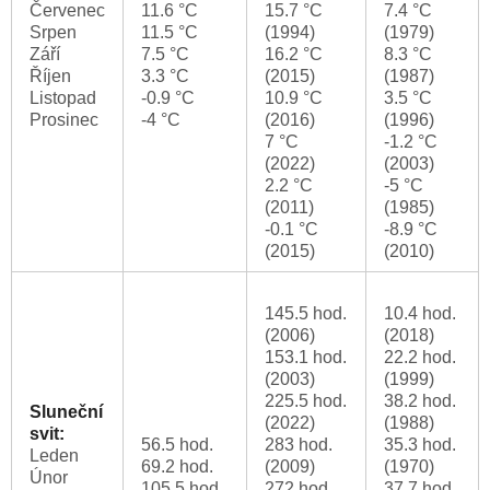
Červenec
11.6 °C
15.7 °C
7.4 °C
Srpen
11.5 °C
(1994)
(1979)
Září
7.5 °C
16.2 °C
8.3 °C
Říjen
3.3 °C
(2015)
(1987)
Listopad
-0.9 °C
10.9 °C
3.5 °C
Prosinec
-4 °C
(2016)
(1996)
7 °C
-1.2 °C
(2022)
(2003)
2.2 °C
-5 °C
(2011)
(1985)
-0.1 °C
-8.9 °C
(2015)
(2010)
145.5 hod.
10.4 hod.
(2006)
(2018)
153.1 hod.
22.2 hod.
(2003)
(1999)
225.5 hod.
38.2 hod.
Sluneční
(2022)
(1988)
svit:
56.5 hod.
283 hod.
35.3 hod.
Leden
69.2 hod.
(2009)
(1970)
Únor
105.5 hod.
272 hod.
37.7 hod.