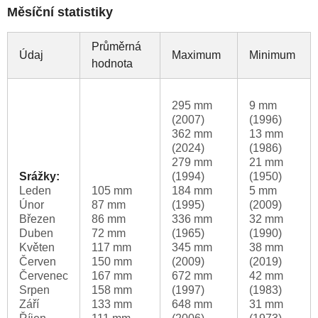
Měsíční statistiky
Průměrná
Údaj
Maximum
Minimum
hodnota
295 mm
9 mm
(2007)
(1996)
362 mm
13 mm
(2024)
(1986)
279 mm
21 mm
Srážky:
(1994)
(1950)
Leden
105 mm
184 mm
5 mm
Únor
87 mm
(1995)
(2009)
Březen
86 mm
336 mm
32 mm
Duben
72 mm
(1965)
(1990)
Květen
117 mm
345 mm
38 mm
Červen
150 mm
(2009)
(2019)
Červenec
167 mm
672 mm
42 mm
Srpen
158 mm
(1997)
(1983)
Září
133 mm
648 mm
31 mm