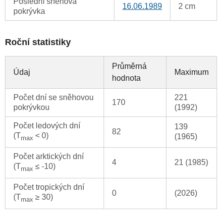
Poslední sněhová
16.06.1989
2 cm
pokrývka
Roční statistiky
Průměrná
Údaj
Maximum
hodnota
Počet dní se sněhovou
221
170
pokrývkou
(1992)
Počet ledových dní
139
82
(T
< 0)
(1965)
max
Počet arktických dní
4
21 (1985)
(T
≤ -10)
max
Počet tropických dní
0
(2026)
(T
≥ 30)
max