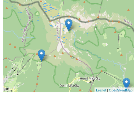
Leaflet
|
OpenStreetMap