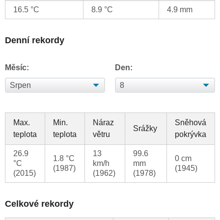
16.5 °C
8.9 °C
4.9 mm
Denní rekordy
Měsíc:
Den:
Max.
Min.
Náraz
Sněhová
Srážky
teplota
teplota
větru
pokrývka
26.9
13
99.6
1.8 °C
0 cm
°C
km/h
mm
(1987)
(1945)
(2015)
(1962)
(1978)
Celkové rekordy