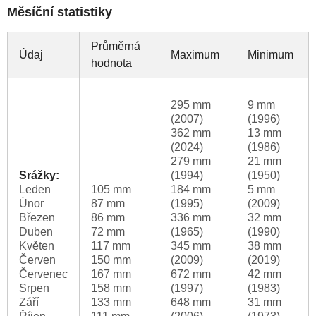
Měsíční statistiky
Průměrná
Údaj
Maximum
Minimum
hodnota
295 mm
9 mm
(2007)
(1996)
362 mm
13 mm
(2024)
(1986)
279 mm
21 mm
Srážky:
(1994)
(1950)
Leden
105 mm
184 mm
5 mm
Únor
87 mm
(1995)
(2009)
Březen
86 mm
336 mm
32 mm
Duben
72 mm
(1965)
(1990)
Květen
117 mm
345 mm
38 mm
Červen
150 mm
(2009)
(2019)
Červenec
167 mm
672 mm
42 mm
Srpen
158 mm
(1997)
(1983)
Září
133 mm
648 mm
31 mm