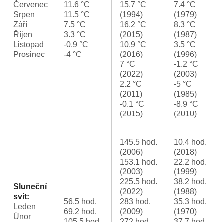
Červenec
11.6 °C
15.7 °C
7.4 °C
Srpen
11.5 °C
(1994)
(1979)
Září
7.5 °C
16.2 °C
8.3 °C
Říjen
3.3 °C
(2015)
(1987)
Listopad
-0.9 °C
10.9 °C
3.5 °C
Prosinec
-4 °C
(2016)
(1996)
7 °C
-1.2 °C
(2022)
(2003)
2.2 °C
-5 °C
(2011)
(1985)
-0.1 °C
-8.9 °C
(2015)
(2010)
145.5 hod.
10.4 hod.
(2006)
(2018)
153.1 hod.
22.2 hod.
(2003)
(1999)
225.5 hod.
38.2 hod.
Sluneční
(2022)
(1988)
svit:
56.5 hod.
283 hod.
35.3 hod.
Leden
69.2 hod.
(2009)
(1970)
Únor
105.5 hod.
272 hod.
37.7 hod.