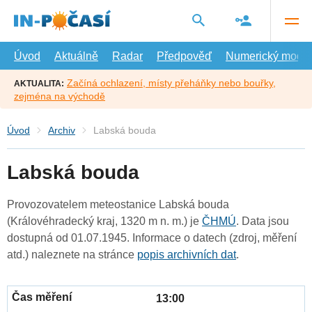
Přejít
na
hlavní
obsah
Úvod
Aktuálně
Radar
Předpověď
Numerický model
Začíná ochlazení, místy přeháňky nebo bouřky,
AKTUALITA:
zejména na východě
Úvod
Archiv
Labská bouda
Labská bouda
Provozovatelem meteostanice Labská bouda
(Královéhradecký kraj, 1320 m n. m.) je
ČHMÚ
. Data jsou
dostupná od 01.07.1945. Informace o datech (zdroj, měření
atd.) naleznete na stránce
popis archivních dat
.
13:00