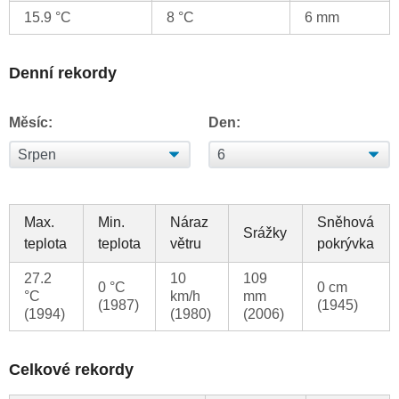
15.9 °C
8 °C
6 mm
Denní rekordy
Měsíc:
Den:
Max.
Min.
Náraz
Sněhová
Srážky
teplota
teplota
větru
pokrývka
27.2
10
109
0 °C
0 cm
°C
km/h
mm
(1987)
(1945)
(1994)
(1980)
(2006)
Celkové rekordy