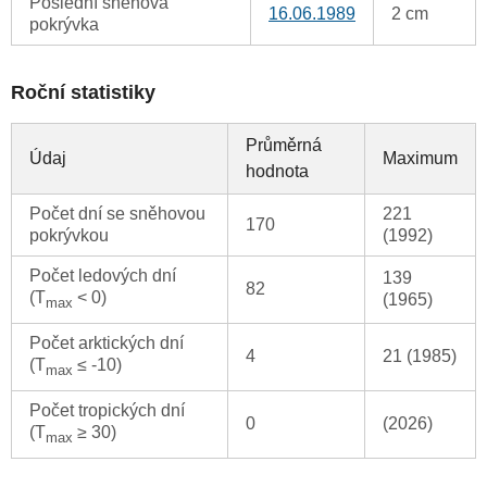
Poslední sněhová
16.06.1989
2 cm
pokrývka
Roční statistiky
Průměrná
Údaj
Maximum
hodnota
Počet dní se sněhovou
221
170
pokrývkou
(1992)
Počet ledových dní
139
82
(T
< 0)
(1965)
max
Počet arktických dní
4
21 (1985)
(T
≤ -10)
max
Počet tropických dní
0
(2026)
(T
≥ 30)
max