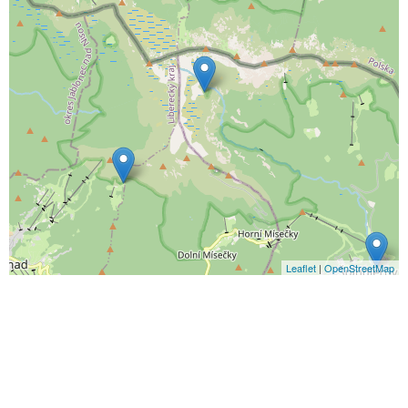
Leaflet
|
OpenStreetMap