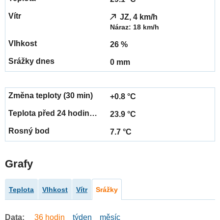
JZ, 4 km/h
Náraz: 18 km/h
26 %
0 mm
+0.8 °C
23.9 °C
7.7 °C
Grafy
Teplota
Vlhkost
Vítr
Srážky
Data:
36 hodin
týden
měsíc