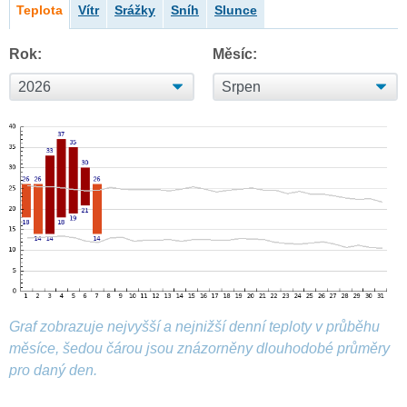
Teplota
Vítr
Srážky
Sníh
Slunce
Rok:
Měsíc:
Graf zobrazuje nejvyšší a nejnižší denní teploty v průběhu
měsíce, šedou čárou jsou znázorněny dlouhodobé průměry
pro daný den.