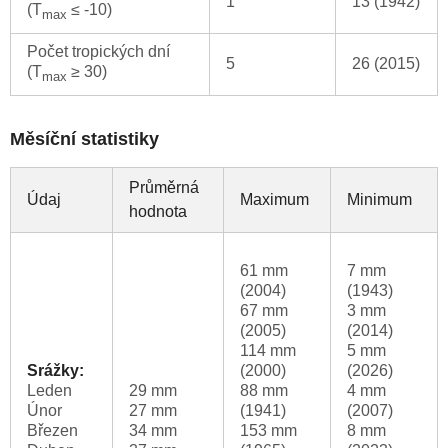
1
13 (1942)
(T
≤ -10)
max
Počet tropických dní
5
26 (2015)
(T
≥ 30)
max
Měsíční statistiky
Průměrná
Údaj
Maximum
Minimum
hodnota
61 mm
7 mm
(2004)
(1943)
67 mm
3 mm
(2005)
(2014)
114 mm
5 mm
Srážky:
(2000)
(2026)
Leden
29 mm
88 mm
4 mm
Únor
27 mm
(1941)
(2007)
Březen
34 mm
153 mm
8 mm