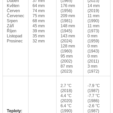
Duben
37 mm
(1965)
(2023)
Květen
64 mm
176 mm
14 mm
Červen
74 mm
(1956)
(2019)
Červenec
75 mm
209 mm
11 mm
Srpen
68 mm
(1981)
(1990)
Září
45 mm
148 mm
11 mm
Říjen
39 mm
(1945)
(1973)
Listopad
35 mm
143 mm
0 mm
Prosinec
32 mm
(2024)
(1959)
128 mm
0 mm
(1960)
(1943)
95 mm
0 mm
(2002)
(2011)
87 mm
3 mm
(2023)
(1972)
2.7 °C
-7.9 °C
(2018)
(1987)
4.4 °C
-7.7 °C
(2020)
(1986)
6.4 °C
-2.6 °C
Teploty:
(1990)
(1987)