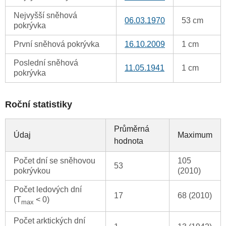
Nejvyšší sněhová
06.03.1970
53 cm
pokrývka
První sněhová pokrývka
16.10.2009
1 cm
Poslední sněhová
11.05.1941
1 cm
pokrývka
Roční statistiky
Průměrná
Údaj
Maximum
hodnota
Počet dní se sněhovou
105
53
pokrývkou
(2010)
Počet ledových dní
17
68 (2010)
(T
< 0)
max
Počet arktických dní