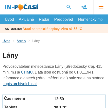
Přejít
na
hlavní
obsah
Úvod
Aktuálně
Radar
Předpověď
Numerický model
Vrací se tropické teploty, zítra až 35 °C
AKTUALITA:
Úvod
Archiv
Lány
Lány
Provozovatelem meteostanice Lány (Středočeský kraj, 415
m n. m.) je
ČHMÚ
. Data jsou dostupná od 01.01.1941.
Informace o datech (zdroj, měření atd.) naleznete na stránce
popis archivních dat
.
13:50
29.1 °C