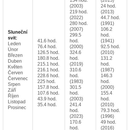
134 hod.
(2013)
(2003)
24 hod.
219 hod.
(2013)
(2022)
44.7 hod.
280 hod.
(1991)
(2007)
106.2
Sluneční
299.5
hod.
svit:
41.6 hod.
hod.
(1941)
Leden
76.4 hod.
(2000)
92.5 hod.
Únor
126.5 hod.
324.6
(2010)
Březen
180.8 hod.
hod.
131.2
Duben
215.1 hod.
(2019)
hod.
Květen
216.1 hod.
310.6
(1987)
Červen
228.6 hod.
hod.
146.3
Červenec
225 hod.
(1983)
hod.
Srpen
157.8 hod.
301.5
(2000)
Září
107.6 hod.
hod.
155.4
Říjen
43.9 hod.
(2003)
hod.
Listopad
35.4 hod.
241.4
(2010)
Prosinec
hod.
79.3 hod.
(2023)
(1996)
170.6
49 hod.
hod.
(2016)