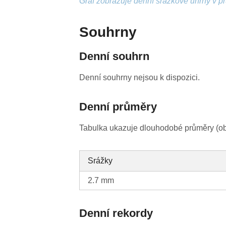
Graf zobrazuje denní srážkové úhrny v p
Souhrny
Denní souhrn
Denní souhrny nejsou k dispozici.
Denní průměry
Tabulka ukazuje dlouhodobé průměry (obv
Srážky
2.7 mm
Denní rekordy