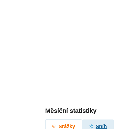
Měsíční statistiky
Srážky
Sníh