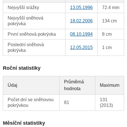
Nejvyšší srážky
13.05.1996
72.4 mm
Nejvyšší sněhová
18.02.2006
134 cm
pokrývka
První sněhová pokrývka
08.10.1994
8 cm
Poslední sněhová
12.05.2015
1 cm
pokrývka
Roční statistiky
Průměrná
Údaj
Maximum
hodnota
Počet dní se sněhovou
131
81
pokrývkou
(2013)
Měsíční statistiky