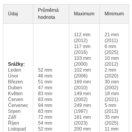
Průměrná
Údaj
Maximum
Minimum
hodnota
112 mm
21 mm
(2012)
(2011)
117 mm
6 mm
(2016)
(2025)
103 mm
10 mm
Srážky:
(2000)
(2012)
Leden
52 mm
102 mm
2 mm
Únor
46 mm
(2006)
(2020)
Březen
51 mm
169 mm
30 mm
Duben
47 mm
(2010)
(2002)
Květen
83 mm
149 mm
18 mm
Červen
83 mm
(2002)
(2021)
Červenec
94 mm
249 mm
5 mm
Srpen
83 mm
(1997)
(2013)
Září
72 mm
181 mm
35 mm
Říjen
54 mm
(2023)
(2025)
Listopad
52 mm
200 mm
11 mm