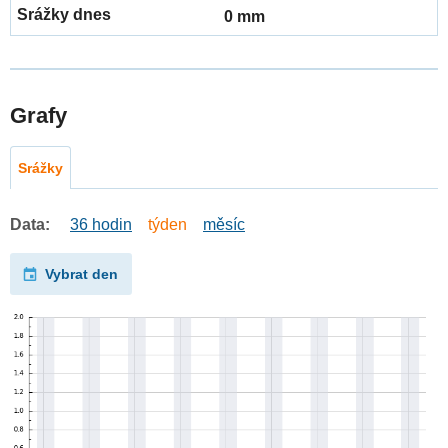
0 mm
Grafy
Srážky
Data:
36 hodin
týden
měsíc
Vybrat den