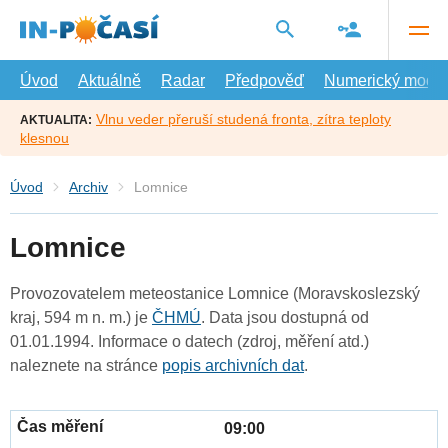
Přejít
na
hlavní
obsah
Úvod
Aktuálně
Radar
Předpověď
Numerický model
Vlnu veder přeruší studená fronta, zítra teploty
AKTUALITA:
klesnou
Úvod
Archiv
Lomnice
Lomnice
Provozovatelem meteostanice Lomnice (Moravskoslezský
kraj, 594 m n. m.) je
ČHMÚ
. Data jsou dostupná od
01.01.1994. Informace o datech (zdroj, měření atd.)
naleznete na stránce
popis archivních dat
.
09:00