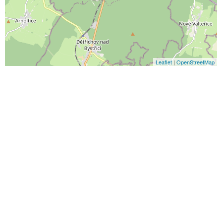
Leaflet
|
OpenStreetMap