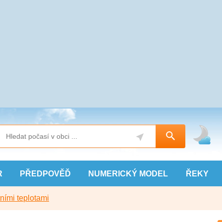
R
PŘEDPOVĚĎ
NUMERICKÝ
MODEL
ŘEKY
ními teplotami