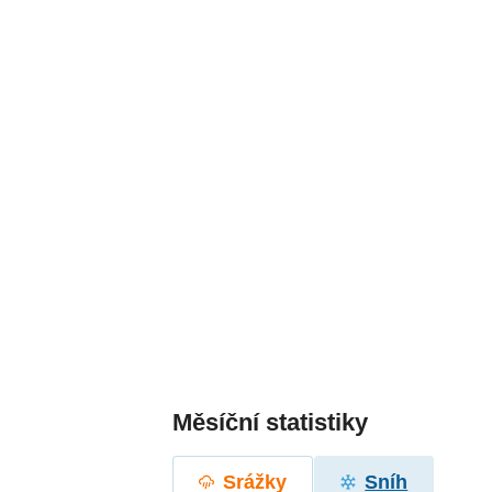
Měsíční statistiky
Srážky
Sníh