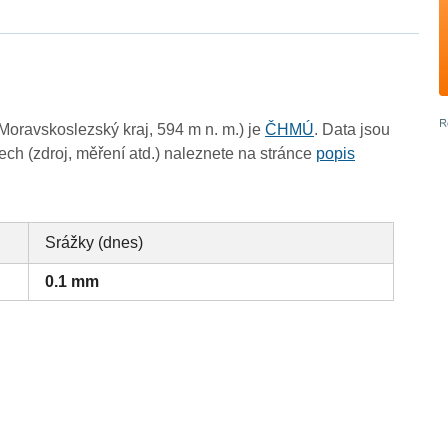
oravskoslezský kraj, 594 m n. m.) je
ČHMÚ
. Data jsou
ch (zdroj, měření atd.) naleznete na stránce
popis
Srážky (dnes)
0.1 mm