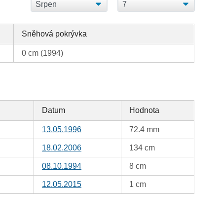
Sněhová pokrývka
0 cm (1994)
Datum
Hodnota
13.05.1996
72.4 mm
18.02.2006
134 cm
08.10.1994
8 cm
12.05.2015
1 cm