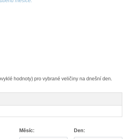
růběhu měsíce.
yklé hodnoty) pro vybrané veličiny na dnešní den.
Měsíc:
Den: