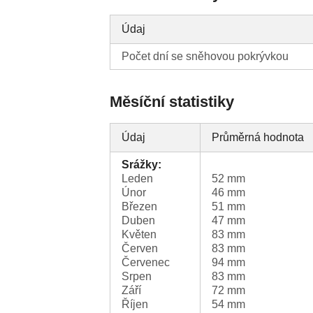
Údaj
Počet dní se sněhovou pokrývkou
Měsíční statistiky
Údaj
Průměrná hodnota
Srážky:
Leden
52 mm
Únor
46 mm
Březen
51 mm
Duben
47 mm
Květen
83 mm
Červen
83 mm
Červenec
94 mm
Srpen
83 mm
Září
72 mm
Říjen
54 mm