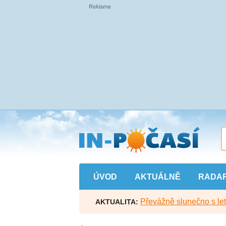
Přejít
na
hlavní
obsah
ÚVOD
AKTUÁLNĚ
RADA
Převážně slunečno s let
AKTUALITA: