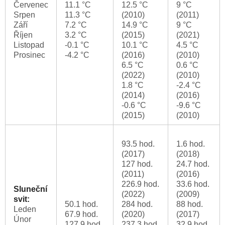
Červenec
11.1 °C
12.5 °C
9 °C
Srpen
11.3 °C
(2010)
(2011)
Září
7.2 °C
14.9 °C
9 °C
Říjen
3.2 °C
(2015)
(2021)
Listopad
-0.1 °C
10.1 °C
4.5 °C
Prosinec
-4.2 °C
(2016)
(2010)
6.5 °C
0.6 °C
(2022)
(2010)
1.8 °C
-2.4 °C
(2014)
(2016)
-0.6 °C
-9.6 °C
(2015)
(2010)
93.5 hod.
1.6 hod.
(2017)
(2018)
127 hod.
24.7 hod.
(2011)
(2016)
226.9 hod.
33.6 hod.
Sluneční
(2022)
(2009)
svit:
50.1 hod.
284 hod.
88 hod.
Leden
67.9 hod.
(2020)
(2017)
Únor
127.9 hod.
237.3 hod.
32.9 hod.