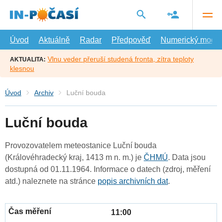
Přejít
na
hlavní
obsah
Úvod
Aktuálně
Radar
Předpověď
Numerický model
Vlnu veder přeruší studená fronta, zítra teploty
AKTUALITA:
klesnou
Úvod
Archiv
Luční bouda
Luční bouda
Provozovatelem meteostanice Luční bouda
(Královéhradecký kraj, 1413 m n. m.) je
ČHMÚ
. Data jsou
dostupná od 01.11.1964. Informace o datech (zdroj, měření
atd.) naleznete na stránce
popis archivních dat
.
11:00