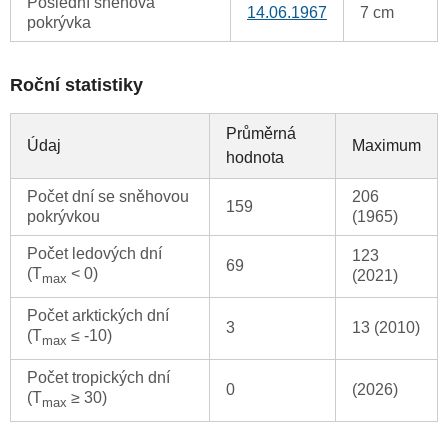
Poslední sněhová
14.06.1967
7 cm
pokrývka
Roční statistiky
Průměrná
Údaj
Maximum
hodnota
Počet dní se sněhovou
206
159
pokrývkou
(1965)
Počet ledových dní
123
69
(T
< 0)
(2021)
max
Počet arktických dní
3
13 (2010)
(T
≤ -10)
max
Počet tropických dní
0
(2026)
(T
≥ 30)
max