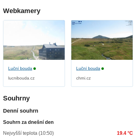
Webkamery
Luční bouda
Luční bouda
lucnibouda.cz
chmi.cz
Souhrny
Denní souhrn
Souhrn za dnešní den
Nejvyšší teplota (10:50)
19.4 °C