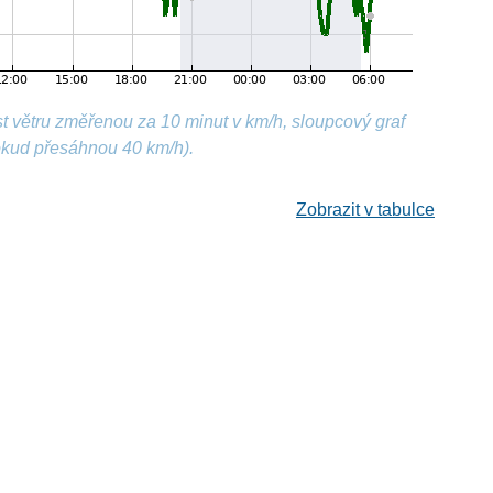
t větru změřenou za 10 minut v km/h, sloupcový graf
okud přesáhnou 40 km/h).
Zobrazit v tabulce