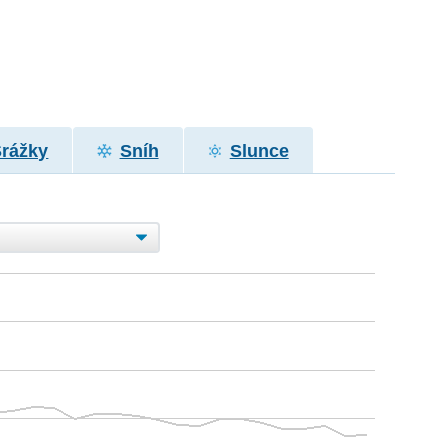
Srážky
Sníh
Slunce