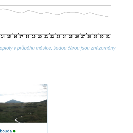
 teploty v průběhu měsíce, šedou čárou jsou znázorněny
 bouda