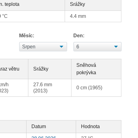
n. teplota
Srážky
9 °C
4.4 mm
Měsíc:
Den:
Sněhová
raz větru
Srážky
pokrývka
km/h
27.6 mm
0 cm (1965)
023)
(2013)
Datum
Hodnota