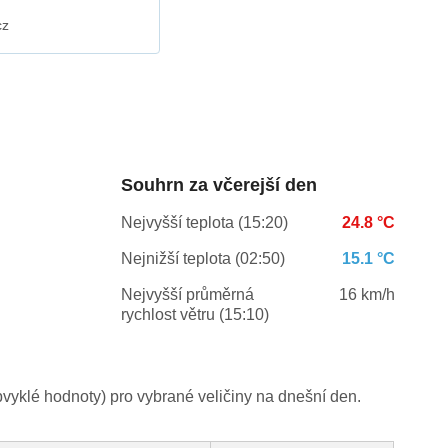
cz
Souhrn za včerejší den
Nejvyšší teplota (15:20)
24.8 °C
Nejnižší teplota (02:50)
15.1 °C
Nejvyšší průměrná
16 km/h
rychlost větru (15:10)
yklé hodnoty) pro vybrané veličiny na dnešní den.