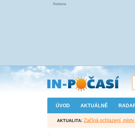
Přejít
na
hlavní
obsah
ÚVOD
AKTUÁLNĚ
RADA
Začíná ochlazení, míst
AKTUALITA: