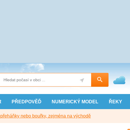
R
PŘEDPOVĚĎ
NUMERICKÝ
MODEL
ŘEKY
y přeháňky nebo bouřky, zejména na východě