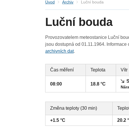
Úvod
Archiv
Luční bouda
Luční bouda
Provozovatelem meteostanice Luční boud
jsou dostupná od 01.11.1964. Informace o
archivních dat
.
Čas měření
Teplota
Vítr
S
08:00
18.8 °C
Nára
Změna teploty (30 min)
Teplo
+1.5 °C
20.2 