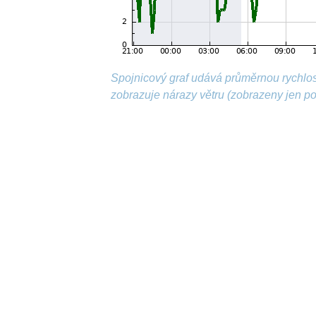
Spojnicový graf udává průměrnou rychlos
zobrazuje nárazy větru (zobrazeny jen p