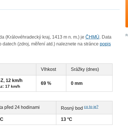
a (Královéhradecký kraj, 1413 m n. m.) je
ČHMÚ
. Data
 datech (zdroj, měření atd.) naleznete na stránce
popis
Vlhkost
Srážky (dnes)
Z, 12 km/h
69 %
0 mm
z: 17 km/h
co to je?
ta před 24 hodinami
Rosný bod
°C
13 °C