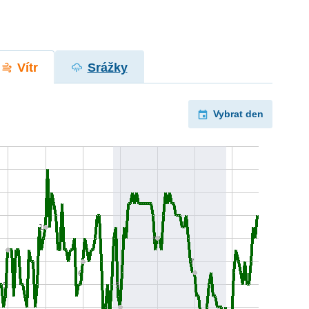
Vítr
Srážky
Vybrat den