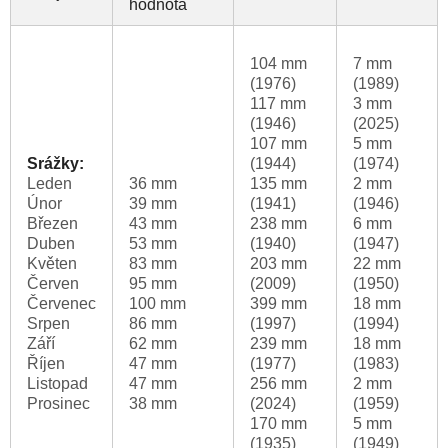
hodnota
104 mm
7 mm
(1976)
(1989)
117 mm
3 mm
(1946)
(2025)
107 mm
5 mm
Srážky:
(1944)
(1974)
Leden
36 mm
135 mm
2 mm
Únor
39 mm
(1941)
(1946)
Březen
43 mm
238 mm
6 mm
Duben
53 mm
(1940)
(1947)
Květen
83 mm
203 mm
22 mm
Červen
95 mm
(2009)
(1950)
Červenec
100 mm
399 mm
18 mm
Srpen
86 mm
(1997)
(1994)
Září
62 mm
239 mm
18 mm
Říjen
47 mm
(1977)
(1983)
Listopad
47 mm
256 mm
2 mm
Prosinec
38 mm
(2024)
(1959)
170 mm
5 mm
(1935)
(1949)