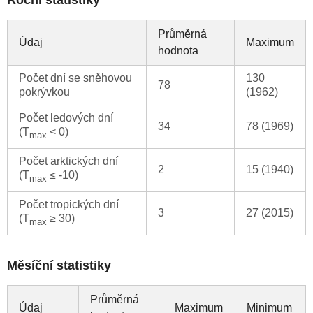
Roční statistiky
Průměrná
Údaj
Maximum
hodnota
Počet dní se sněhovou
130
78
pokrývkou
(1962)
Počet ledových dní
34
78 (1969)
(T
< 0)
max
Počet arktických dní
2
15 (1940)
(T
≤ -10)
max
Počet tropických dní
3
27 (2015)
(T
≥ 30)
max
Měsíční statistiky
Průměrná
Údaj
Maximum
Minimum