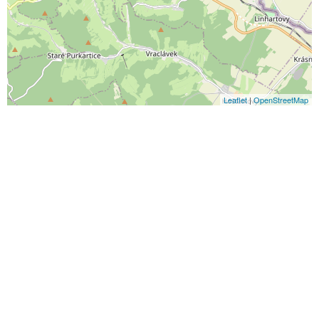
Leaflet
|
OpenStreetMap