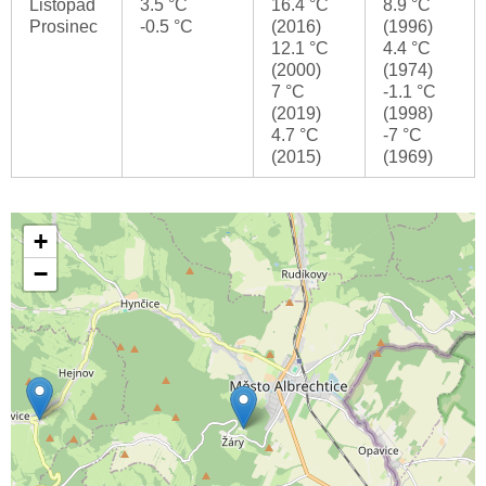
Listopad
3.5 °C
16.4 °C
8.9 °C
Prosinec
-0.5 °C
(2016)
(1996)
12.1 °C
4.4 °C
(2000)
(1974)
7 °C
-1.1 °C
(2019)
(1998)
4.7 °C
-7 °C
(2015)
(1969)
+
−