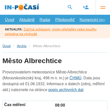
Přejít
na
hlavní
obsah
Úvod
Aktuálně
Radar
Předpověď
Numerický model
Začíná ochlazení, místy přeháňky nebo bouřky,
AKTUALITA:
zejména na východě
Úvod
Archiv
Město Albrechtice
Město Albrechtice
Provozovatelem meteostanice Město Albrechtice
(Moravskoslezský kraj, 498 m n. m.) je
ČHMÚ
. Data jsou
dostupná od 01.06.1932. Informace o datech (zdroj, měření
atd.) naleznete na stránce
popis archivních dat
.
08:00