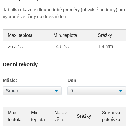
Tabulka ukazuje dlouhodobé průměry (obvyklé hodnoty) pro
vybrané veličiny na dnešní den.
Max. teplota
Min. teplota
Srážky
26.3 °C
14.6 °C
1.4 mm
Denní rekordy
Měsíc:
Den:
Max.
Min.
Náraz
Sněhová
Srážky
teplota
teplota
větru
pokrývka