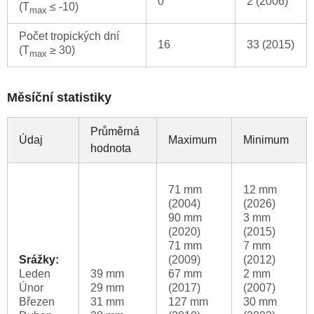
0
2 (2006)
(T
≤ -10)
max
Počet tropických dní
16
33 (2015)
(T
≥ 30)
max
Měsíční statistiky
Průměrná
Údaj
Maximum
Minimum
hodnota
71 mm
12 mm
(2004)
(2026)
90 mm
3 mm
(2020)
(2015)
71 mm
7 mm
Srážky:
(2009)
(2012)
Leden
39 mm
67 mm
2 mm
Únor
29 mm
(2017)
(2007)
Březen
31 mm
127 mm
30 mm