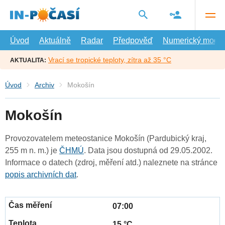
Přejít
na
hlavní
obsah
Úvod
Aktuálně
Radar
Předpověď
Numerický model
Vrací se tropické teploty, zítra až 35 °C
AKTUALITA:
Úvod
Archiv
Mokošín
Mokošín
Provozovatelem meteostanice Mokošín (Pardubický kraj,
255 m n. m.) je
ČHMÚ
. Data jsou dostupná od 29.05.2002.
Informace o datech (zdroj, měření atd.) naleznete na stránce
popis archivních dat
.
07:00
15 °C