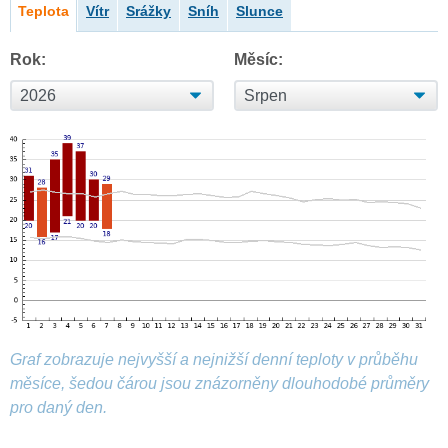
Teplota
Vítr
Srážky
Sníh
Slunce
Rok:
Měsíc:
Graf zobrazuje nejvyšší a nejnižší denní teploty v průběhu
měsíce, šedou čárou jsou znázorněny dlouhodobé průměry
pro daný den.