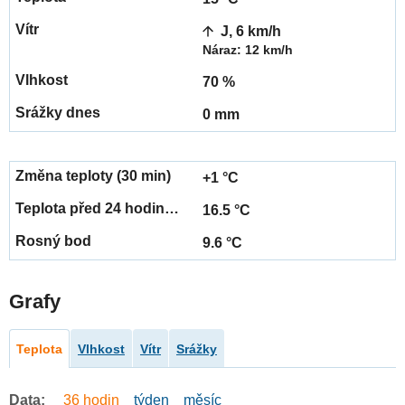
J, 6 km/h
Náraz: 12 km/h
70 %
0 mm
+1 °C
16.5 °C
9.6 °C
Grafy
Teplota
Vlhkost
Vítr
Srážky
Data:
36 hodin
týden
měsíc