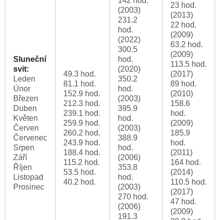
142 hod.
23 hod.
(2003)
(2013)
231.2
22 hod.
hod.
(2009)
(2022)
63.2 hod.
300.5
(2009)
Sluneční
hod.
113.5 hod.
svit:
(2020)
49.3 hod.
(2017)
Leden
350.2
81.1 hod.
89 hod.
Únor
hod.
152.9 hod.
(2010)
Březen
(2003)
212.3 hod.
158.6
Duben
395.9
239.1 hod.
hod.
Květen
hod.
259.9 hod.
(2009)
Červen
(2003)
260.2 hod.
185.9
Červenec
388.9
243.9 hod.
hod.
Srpen
hod.
188.4 hod.
(2011)
Září
(2006)
115.2 hod.
164 hod.
Říjen
353.8
53.5 hod.
(2014)
Listopad
hod.
40.2 hod.
110.5 hod.
Prosinec
(2003)
(2017)
270 hod.
47 hod.
(2006)
(2009)
191.3