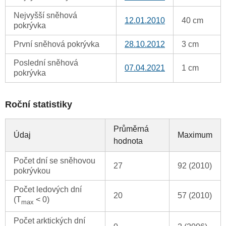
Nejvyšší sněhová
12.01.2010
40 cm
pokrývka
První sněhová pokrývka
28.10.2012
3 cm
Poslední sněhová
07.04.2021
1 cm
pokrývka
Roční statistiky
Průměrná
Údaj
Maximum
hodnota
Počet dní se sněhovou
27
92 (2010)
pokrývkou
Počet ledových dní
20
57 (2010)
(T
< 0)
max
Počet arktických dní