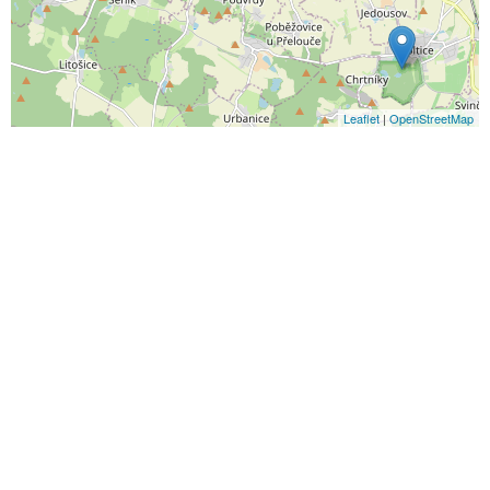
Leaflet
|
OpenStreetMap