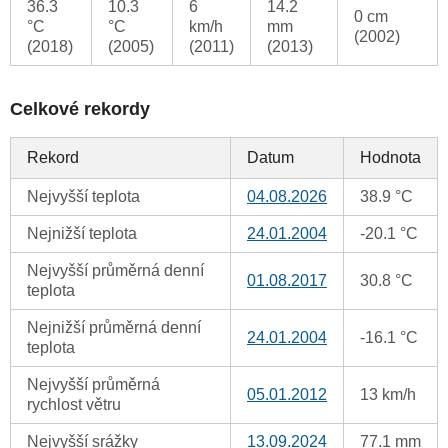
36.3
10.3
6
14.2
0 cm
°C
°C
km/h
mm
(2002)
(2018)
(2005)
(2011)
(2013)
Celkové rekordy
Rekord
Datum
Hodnota
Nejvyšší teplota
04.08.2026
38.9 °C
Nejnižší teplota
24.01.2004
-20.1 °C
Nejvyšší průměrná denní
01.08.2017
30.8 °C
teplota
Nejnižší průměrná denní
24.01.2004
-16.1 °C
teplota
Nejvyšší průměrná
05.01.2012
13 km/h
rychlost větru
Nejvyšší srážky
13.09.2024
77.1 mm