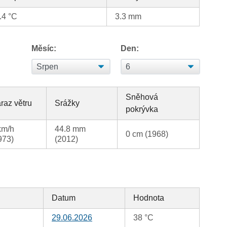
.4 °C
3.3 mm
Měsíc:
Den:
Sněhová
raz větru
Srážky
pokrývka
km/h
44.8 mm
0 cm (1968)
973)
(2012)
Datum
Hodnota
29.06.2026
38 °C