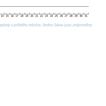
 teploty v průběhu měsíce, šedou čárou jsou znázorněny