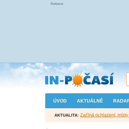
Přejít
na
hlavní
obsah
ÚVOD
AKTUÁLNĚ
RADA
Začíná ochlazení, míst
AKTUALITA: