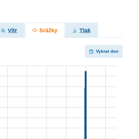
Vítr
Srážky
Tlak
Vybrat den