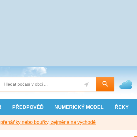
R
PŘEDPOVĚĎ
NUMERICKÝ
MODEL
ŘEKY
y přeháňky nebo bouřky, zejména na východě