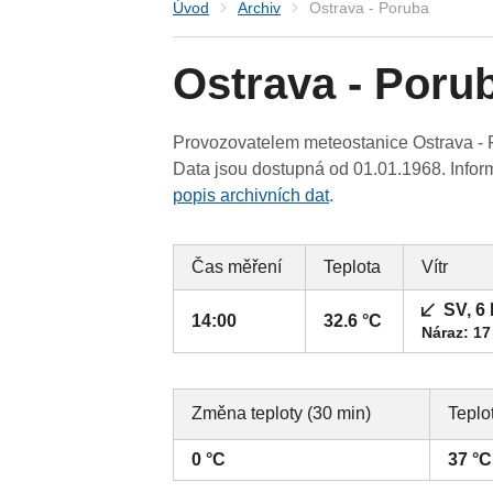
Úvod
Archiv
Ostrava - Poruba
Ostrava - Poru
Provozovatelem meteostanice Ostrava - P
Data jsou dostupná od 01.01.1968. Inform
popis archivních dat
.
Čas měření
Teplota
Vítr
SV, 6
14:00
32.6 °C
Náraz: 17
Změna teploty (30 min)
Teplo
0 °C
37 °C