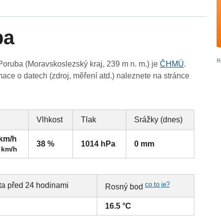
ba
oruba (Moravskoslezský kraj, 239 m n. m.) je
ČHMÚ
.
ace o datech (zdroj, měření atd.) naleznete na stránce
Vlhkost
Tlak
Srážky (dnes)
 km/h
38 %
1014 hPa
0 mm
 km/h
co to je?
ta před 24 hodinami
Rosný bod
16.5 °C