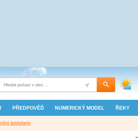
R
PŘEDPOVĚĎ
NUMERICKÝ
MODEL
ŘEKY
ními teplotami