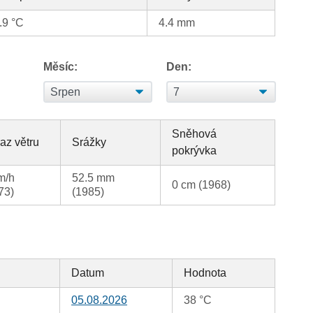
.9 °C
4.4 mm
Měsíc:
Den:
Sněhová
az větru
Srážky
pokrývka
m/h
52.5 mm
0 cm (1968)
73)
(1985)
Datum
Hodnota
05.08.2026
38 °C