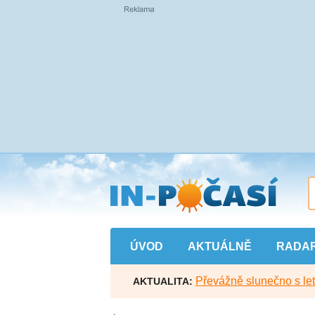
Přejít
na
hlavní
obsah
ÚVOD
AKTUÁLNĚ
RADA
Převážně slunečno s let
AKTUALITA: