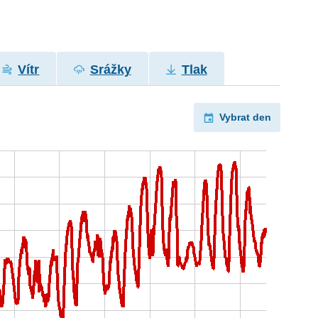
Vítr
Srážky
Tlak
Vybrat den