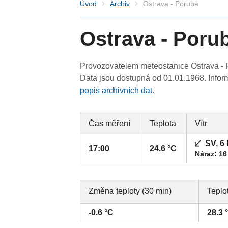
Úvod
Archiv
Ostrava - Poruba
Ostrava - Poru
Provozovatelem meteostanice Ostrava - P
Data jsou dostupná od 01.01.1968. Inform
popis archivních dat
.
Čas měření
Teplota
Vítr
SV, 6
17:00
24.6 °C
Náraz: 16
Změna teploty (30 min)
Teplo
-0.6 °C
28.3 