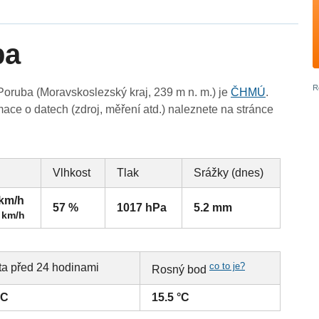
ba
oruba (Moravskoslezský kraj, 239 m n. m.) je
ČHMÚ
.
ace o datech (zdroj, měření atd.) naleznete na stránce
Vlhkost
Tlak
Srážky (dnes)
 km/h
57 %
1017 hPa
5.2 mm
 km/h
co to je?
ta před 24 hodinami
Rosný bod
°C
15.5 °C