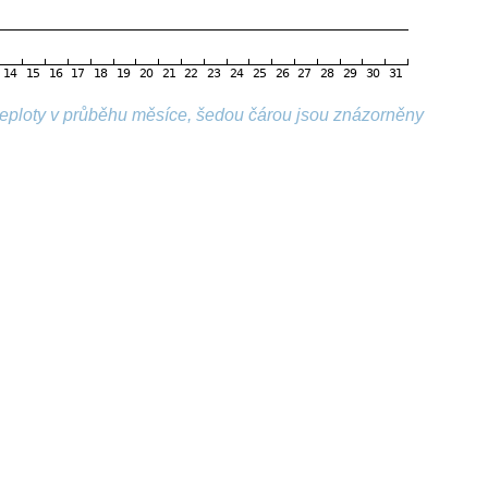
 teploty v průběhu měsíce, šedou čárou jsou znázorněny