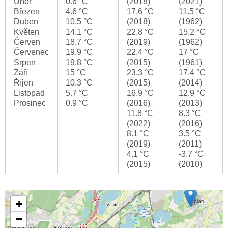
Únor
0.6 °C
(2018)
(2021)
Březen
4.6 °C
17.6 °C
11.5 °C
Duben
10.5 °C
(2018)
(1962)
Květen
14.1 °C
22.8 °C
15.2 °C
Červen
18.7 °C
(2019)
(1962)
Červenec
19.9 °C
22.4 °C
17 °C
Srpen
19.8 °C
(2015)
(1961)
Září
15 °C
23.3 °C
17.4 °C
Říjen
10.3 °C
(2015)
(2014)
Listopad
5.7 °C
16.9 °C
12.9 °C
Prosinec
0.9 °C
(2016)
(2013)
11.8 °C
8.3 °C
(2022)
(2016)
8.1 °C
3.5 °C
(2019)
(2011)
4.1 °C
-3.7 °C
(2015)
(2010)
+
−