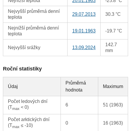
Nejnižší teplota
20.01.1963
-25.8 °C
Nejvyšší průměrná denní
29.07.2013
30.3 °C
teplota
Nejnižší průměrná denní
19.01.1963
-19.7 °C
teplota
142.7
Nejvyšší srážky
13.09.2024
mm
Roční statistiky
Průměrná
Údaj
Maximum
hodnota
Počet ledových dní
6
51 (1963)
(T
< 0)
max
Počet arktických dní
0
16 (1963)
(T
≤ -10)
max