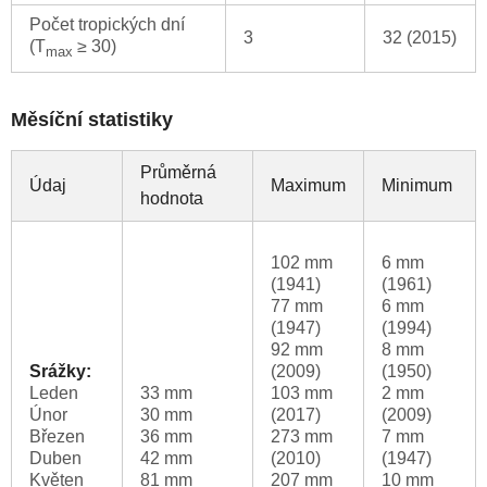
Počet tropických dní
3
32 (2015)
(T
≥ 30)
max
Měsíční statistiky
Průměrná
Údaj
Maximum
Minimum
hodnota
102 mm
6 mm
(1941)
(1961)
77 mm
6 mm
(1947)
(1994)
92 mm
8 mm
Srážky:
(2009)
(1950)
Leden
33 mm
103 mm
2 mm
Únor
30 mm
(2017)
(2009)
Březen
36 mm
273 mm
7 mm
Duben
42 mm
(2010)
(1947)
Květen
81 mm
207 mm
10 mm