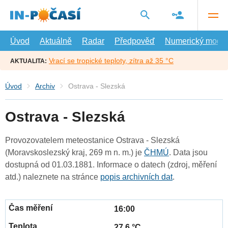
Přejít
na
hlavní
obsah
Úvod
Aktuálně
Radar
Předpověď
Numerický model
Vrací se tropické teploty, zítra až 35 °C
AKTUALITA:
Úvod
Archiv
Ostrava - Slezská
Ostrava - Slezská
Provozovatelem meteostanice Ostrava - Slezská
(Moravskoslezský kraj, 269 m n. m.) je
ČHMÚ
. Data jsou
dostupná od 01.03.1881. Informace o datech (zdroj, měření
atd.) naleznete na stránce
popis archivních dat
.
16:00
27.6 °C