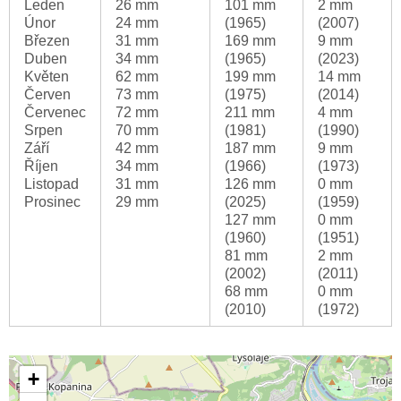
Leden
26 mm
101 mm
2 mm
Únor
24 mm
(1965)
(2007)
Březen
31 mm
169 mm
9 mm
Duben
34 mm
(1965)
(2023)
Květen
62 mm
199 mm
14 mm
Červen
73 mm
(1975)
(2014)
Červenec
72 mm
211 mm
4 mm
Srpen
70 mm
(1981)
(1990)
Září
42 mm
187 mm
9 mm
Říjen
34 mm
(1966)
(1973)
Listopad
31 mm
126 mm
0 mm
Prosinec
29 mm
(2025)
(1959)
127 mm
0 mm
(1960)
(1951)
81 mm
2 mm
(2002)
(2011)
68 mm
0 mm
(2010)
(1972)
+