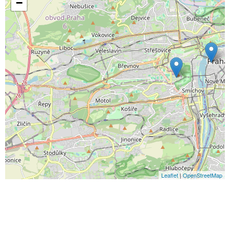
−
Leaflet
|
OpenStreetMap