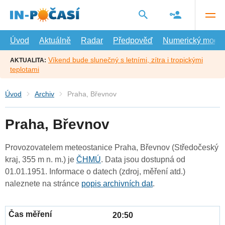
Přejít
na
hlavní
obsah
Úvod
Aktuálně
Radar
Předpověď
Numerický model
Víkend bude slunečný s letními, zítra i tropickými
AKTUALITA:
teplotami
Úvod
Archiv
Praha, Břevnov
Praha, Břevnov
Provozovatelem meteostanice Praha, Břevnov (Středočeský
kraj, 355 m n. m.) je
ČHMÚ
. Data jsou dostupná od
01.01.1951. Informace o datech (zdroj, měření atd.)
naleznete na stránce
popis archivních dat
.
20:50