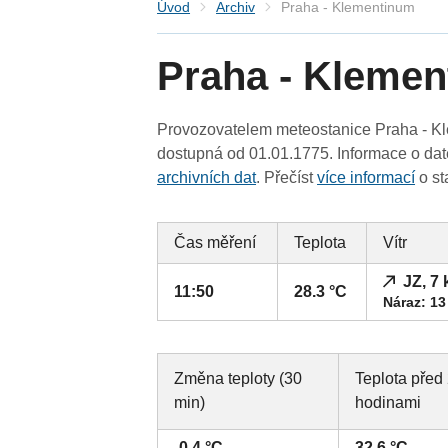
Úvod
Archiv
Praha - Klementinum
Praha - Kleme
Provozovatelem meteostanice Praha - Kl
dostupná od 01.01.1775. Informace o date
archivních dat
. Přečíst
více informací
o st
Čas měření
Teplota
Vítr
JZ, 7
11:50
28.3 °C
Náraz: 13
Změna teploty (30
Teplota před
min)
hodinami
-0.4 °C
32.6 °C