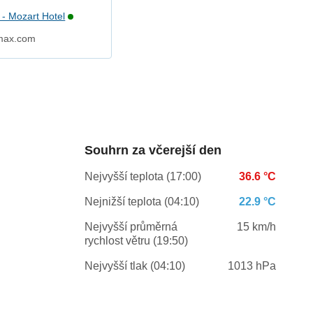
 - Mozart Hotel
max.com
Souhrn za včerejší den
Nejvyšší teplota (17:00)
36.6 °C
Nejnižší teplota (04:10)
22.9 °C
Nejvyšší průměrná
15 km/h
rychlost větru (19:50)
Nejvyšší tlak (04:10)
1013 hPa