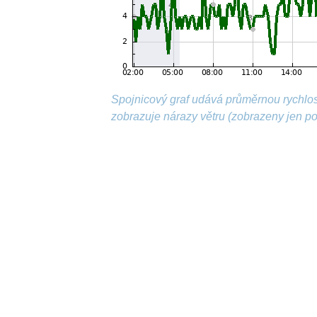
Spojnicový graf udává průměrnou rychlos
zobrazuje nárazy větru (zobrazeny jen p