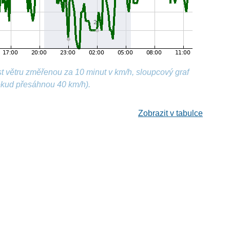
t větru změřenou za 10 minut v km/h, sloupcový graf
okud přesáhnou 40 km/h).
Zobrazit v tabulce