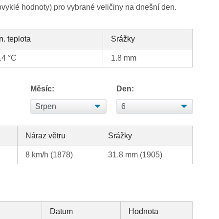
yklé hodnoty) pro vybrané veličiny na dnešní den.
n. teplota
Srážky
.4 °C
1.8 mm
Měsíc:
Den:
Náraz větru
Srážky
8 km/h (1878)
31.8 mm (1905)
Datum
Hodnota