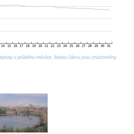
 teploty v průběhu měsíce, šedou čárou jsou znázorněny