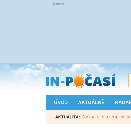
Přejít
na
hlavní
obsah
ÚVOD
AKTUÁLNĚ
RADA
Začíná ochlazení, míst
AKTUALITA: