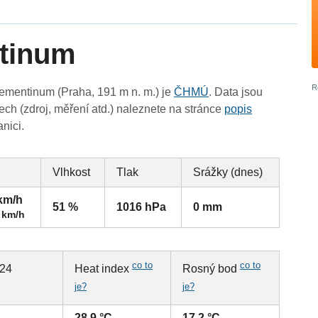
ntinum
ementinum (Praha, 191 m n. m.) je
ČHMÚ
. Data jsou
ch (zdroj, měření atd.) naleznete na stránce
popis
anici.
Vlhkost
Tlak
Srážky (dnes)
 km/h
51 %
1016 hPa
0 mm
 km/h
co to
co to
 24
Heat index
Rosný bod
je?
je?
28.9 °C
17.2 °C