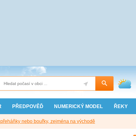
R
PŘEDPOVĚĎ
NUMERICKÝ
MODEL
ŘEKY
y přeháňky nebo bouřky, zejména na východě