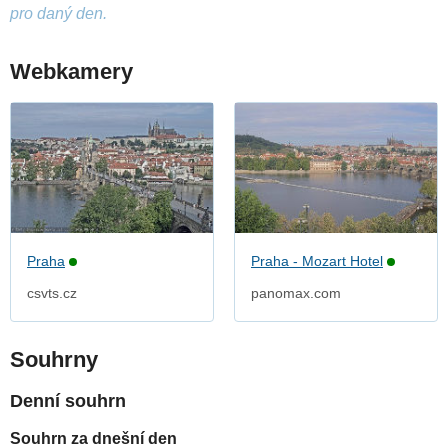
pro daný den.
Webkamery
Praha
Praha - Mozart Hotel
csvts.cz
panomax.com
Souhrny
Denní souhrn
Souhrn za dnešní den