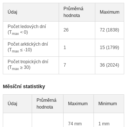
Průměrná
Údaj
Maximum
hodnota
Počet ledových dní
26
72 (1838)
(T
< 0)
max
Počet arktických dní
1
15 (1799)
(T
≤ -10)
max
Počet tropických dní
7
36 (2024)
(T
≥ 30)
max
Měsíční statistiky
Průměrná
Údaj
Maximum
Minimum
hodnota
74 mm
1 mm