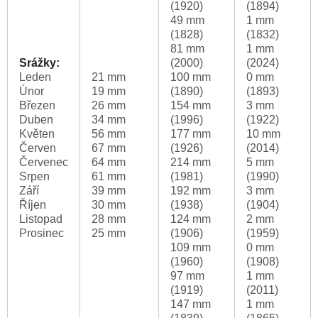
(1920)
(1894)
49 mm
1 mm
(1828)
(1832)
81 mm
1 mm
Srážky:
(2000)
(2024)
Leden
21 mm
100 mm
0 mm
Únor
19 mm
(1890)
(1893)
Březen
26 mm
154 mm
3 mm
Duben
34 mm
(1996)
(1922)
Květen
56 mm
177 mm
10 mm
Červen
67 mm
(1926)
(2014)
Červenec
64 mm
214 mm
5 mm
Srpen
61 mm
(1981)
(1990)
Září
39 mm
192 mm
3 mm
Říjen
30 mm
(1938)
(1904)
Listopad
28 mm
124 mm
2 mm
Prosinec
25 mm
(1906)
(1959)
109 mm
0 mm
(1960)
(1908)
97 mm
1 mm
(1919)
(2011)
147 mm
1 mm