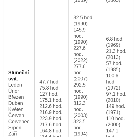
(1839)
(1865)
82.5 hod.
(1990)
145.9
hod.
6.8 hod.
(1990)
(1969)
227.6
21.3 hod.
hod.
(2013)
(2022)
57 hod.
277.6
(1985)
Sluneční
hod.
100.6
svit:
(2007)
47.7 hod.
hod.
Leden
292.5
75.8 hod.
(1972)
Únor
hod.
127 hod.
97.1 hod.
Březen
(1990)
175.1 hod.
(2010)
Duben
312.3
212.6 hod.
149 hod.
Květen
hod.
216.9 hod.
(1971)
Červen
(2003)
223.9 hod.
110 hod.
Červenec
323.5
217.6 hod.
(2000)
Srpen
hod.
164.8 hod.
147.1
Září
(1994)
114.4 hod.
hod.