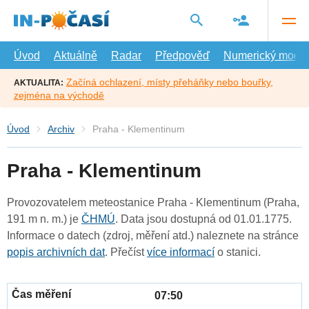
Přejít
na
hlavní
obsah
Úvod
Aktuálně
Radar
Předpověď
Numerický model
Začíná ochlazení, místy přeháňky nebo bouřky,
AKTUALITA:
zejména na východě
Úvod
Archiv
Praha - Klementinum
Praha - Klementinum
Provozovatelem meteostanice Praha - Klementinum (Praha,
191 m n. m.) je
ČHMÚ
. Data jsou dostupná od 01.01.1775.
Informace o datech (zdroj, měření atd.) naleznete na stránce
popis archivních dat
. Přečíst
více informací
o stanici.
07:50