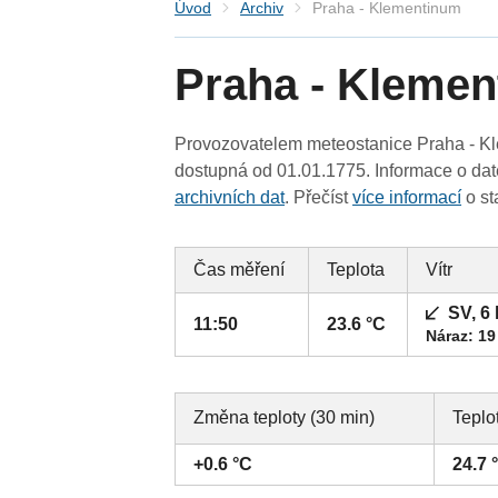
Úvod
Archiv
Praha - Klementinum
Praha - Kleme
Provozovatelem meteostanice Praha - Kl
dostupná od 01.01.1775. Informace o date
archivních dat
. Přečíst
více informací
o st
Čas měření
Teplota
Vítr
SV, 6
11:50
23.6 °C
Náraz: 19
Změna teploty (30 min)
Teplo
+0.6 °C
24.7 