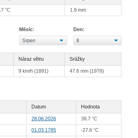
.7 °C
1.9 mm
Měsíc:
Den:
Náraz větru
Srážky
9 km/h (1891)
47.6 mm (1978)
Datum
Hodnota
28.06.2026
39.7 °C
01.03.1785
-27.6 °C