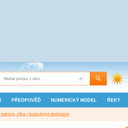
R
PŘEDPOVĚĎ
NUMERICKÝ
MODEL
ŘEKY
etními, zítra i tropickými teplotami