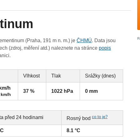
ntinum
ementinum (Praha, 191 m n. m.) je
ČHMÚ
. Data jsou
ch (zdroj, měření atd.) naleznete na stránce
popis
anici.
Vlhkost
Tlak
Srážky (dnes)
 km/h
37 %
1022 hPa
0 mm
 km/h
co to je?
ta před 24 hodinami
Rosný bod
°C
8.1 °C