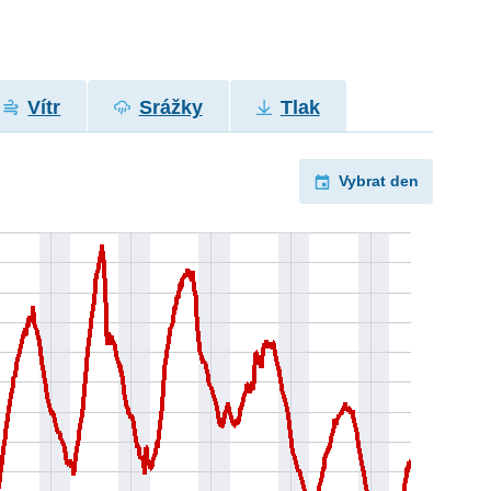
Vítr
Srážky
Tlak
Vybrat den