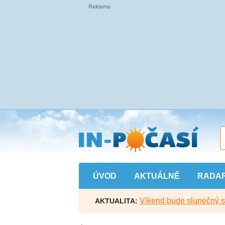
Přejít
na
hlavní
obsah
ÚVOD
AKTUÁLNĚ
RADA
Víkend bude slunečný s l
AKTUALITA: