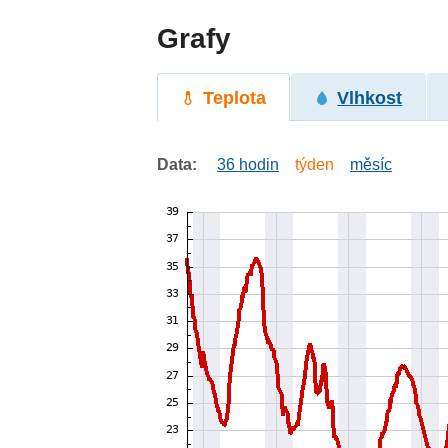
Grafy
Teplota
Vlhkost
Data:
36 hodin
týden
měsíc