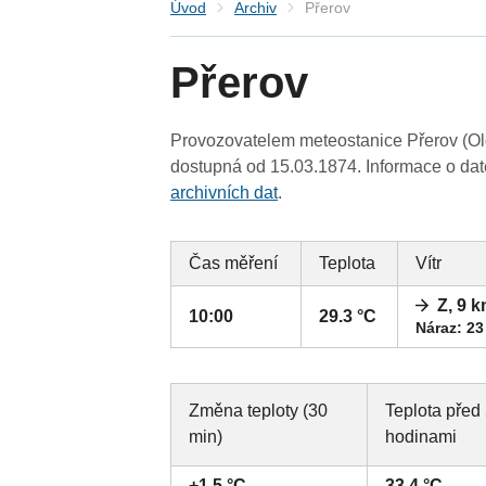
Úvod
Archiv
Přerov
Přerov
Provozovatelem meteostanice Přerov (Ol
dostupná od 15.03.1874. Informace o date
archivních dat
.
Čas měření
Teplota
Vítr
Z, 9 
10:00
29.3 °C
Náraz: 23
Změna teploty (30
Teplota před
min)
hodinami
+1.5 °C
33.4 °C