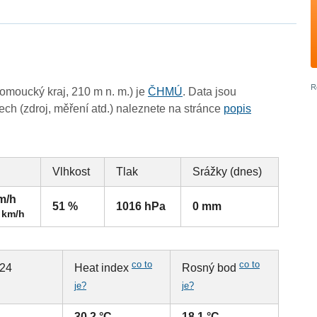
omoucký kraj, 210 m n. m.) je
ČHMÚ
. Data jsou
ch (zdroj, měření atd.) naleznete na stránce
popis
Vlhkost
Tlak
Srážky (dnes)
km/h
51 %
1016 hPa
0 mm
 km/h
co to
co to
 24
Heat index
Rosný bod
je?
je?
30.2 °C
18.1 °C