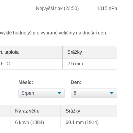
Nejvyšší tlak (23:50)
1015 hPa
yklé hodnoty) pro vybrané veličiny na dnešní den.
n. teplota
Srážky
.6 °C
2.6 mm
Měsíc:
Den:
Náraz větru
Srážky
6 km/h (1884)
60.1 mm (1914)