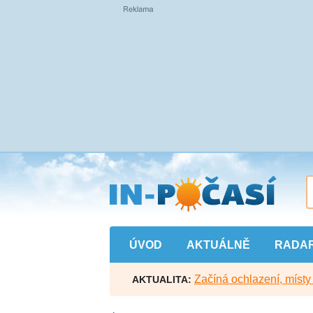
Přejít
na
hlavní
obsah
ÚVOD
AKTUÁLNĚ
RADA
Začíná ochlazení, míst
AKTUALITA: