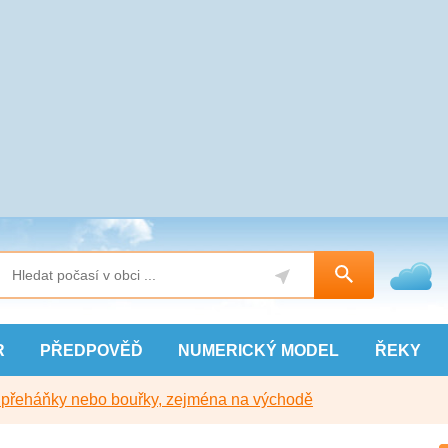
R
PŘEDPOVĚĎ
NUMERICKÝ
MODEL
ŘEKY
y přeháňky nebo bouřky, zejména na východě