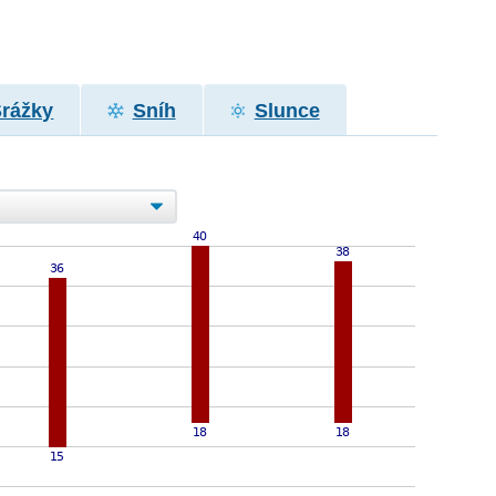
Srážky
Sníh
Slunce