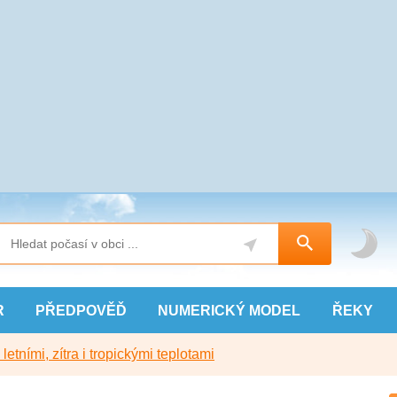
R
PŘEDPOVĚĎ
NUMERICKÝ
MODEL
ŘEKY
etními, zítra i tropickými teplotami