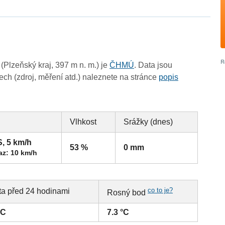
Plzeňský kraj, 397 m n. m.) je
ČHMÚ
. Data jsou
ch (zdroj, měření atd.) naleznete na stránce
popis
Vlhkost
Srážky (dnes)
S, 5 km/h
53 %
0 mm
az: 10 km/h
co to je?
ta před 24 hodinami
Rosný bod
°C
7.3 °C