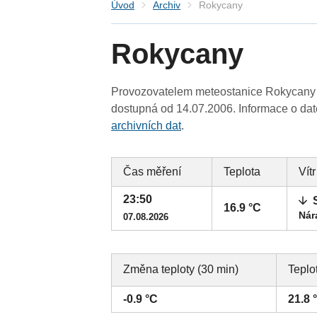
Úvod
Archiv
Rokycany
Rokycany
Provozovatelem meteostanice Rokycany (
dostupná od 14.07.2006. Informace o date
archivních dat
.
Čas měření
Teplota
Vítr
23:50
16.9 °C
Nár
07.08.2026
Změna teploty (30 min)
Teplo
-0.9 °C
21.8 