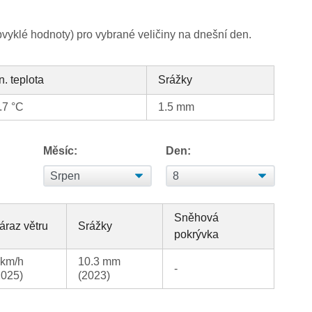
yklé hodnoty) pro vybrané veličiny na dnešní den.
n. teplota
Srážky
.7 °C
1.5 mm
Měsíc:
Den:
Sněhová
áraz větru
Srážky
pokrývka
 km/h
10.3 mm
-
2025)
(2023)