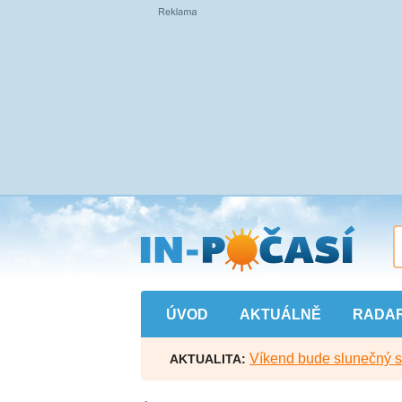
Přejít
na
hlavní
obsah
ÚVOD
AKTUÁLNĚ
RADA
Víkend bude slunečný s l
AKTUALITA: