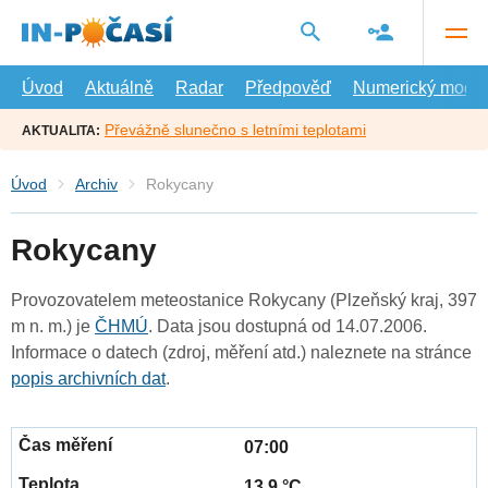
Přejít
na
hlavní
obsah
Úvod
Aktuálně
Radar
Předpověď
Numerický model
Převážně slunečno s letními teplotami
AKTUALITA:
Úvod
Archiv
Rokycany
Rokycany
Provozovatelem meteostanice Rokycany (Plzeňský kraj, 397
m n. m.) je
ČHMÚ
. Data jsou dostupná od 14.07.2006.
Informace o datech (zdroj, měření atd.) naleznete na stránce
popis archivních dat
.
07:00
13.9 °C