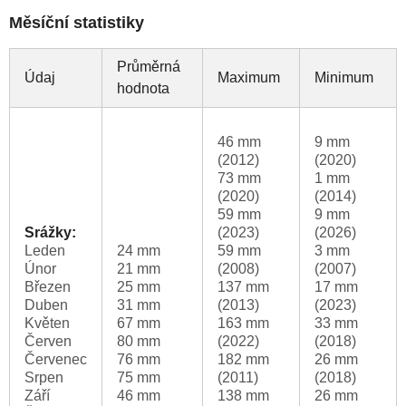
Měsíční statistiky
Průměrná
Údaj
Maximum
Minimum
hodnota
46 mm
9 mm
(2012)
(2020)
73 mm
1 mm
(2020)
(2014)
59 mm
9 mm
Srážky:
(2023)
(2026)
Leden
24 mm
59 mm
3 mm
Únor
21 mm
(2008)
(2007)
Březen
25 mm
137 mm
17 mm
Duben
31 mm
(2013)
(2023)
Květen
67 mm
163 mm
33 mm
Červen
80 mm
(2022)
(2018)
Červenec
76 mm
182 mm
26 mm
Srpen
75 mm
(2011)
(2018)
Září
46 mm
138 mm
26 mm