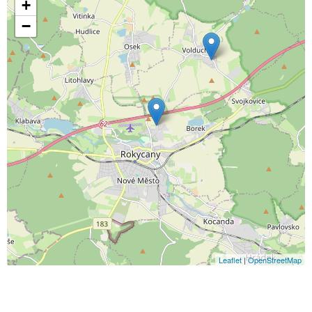
+
−
Leaflet
|
OpenStreetMap