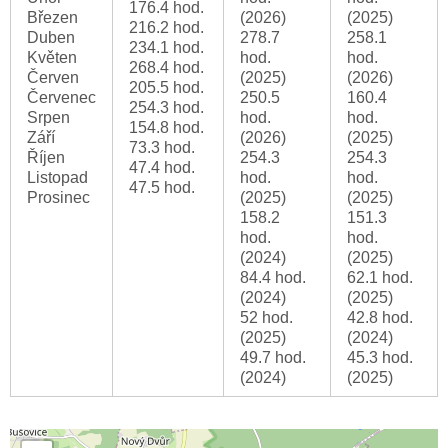
176.4 hod.
Březen
(2026)
(2025)
216.2 hod.
Duben
278.7
258.1
234.1 hod.
Květen
hod.
hod.
268.4 hod.
Červen
(2025)
(2026)
205.5 hod.
Červenec
250.5
160.4
254.3 hod.
Srpen
hod.
hod.
154.8 hod.
Září
(2026)
(2025)
73.3 hod.
Říjen
254.3
254.3
47.4 hod.
Listopad
hod.
hod.
47.5 hod.
Prosinec
(2025)
(2025)
158.2
151.3
hod.
hod.
(2024)
(2025)
84.4 hod.
62.1 hod.
(2024)
(2025)
52 hod.
42.8 hod.
(2025)
(2024)
49.7 hod.
45.3 hod.
(2024)
(2025)