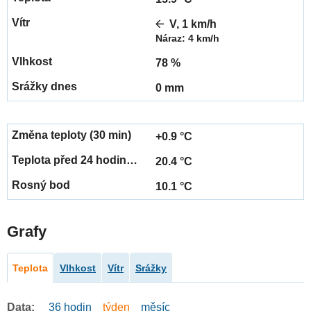
V, 1 km/h
Náraz: 4 km/h
78 %
0 mm
+0.9 °C
20.4 °C
10.1 °C
Grafy
Teplota
Vlhkost
Vítr
Srážky
Data:
36 hodin
týden
měsíc