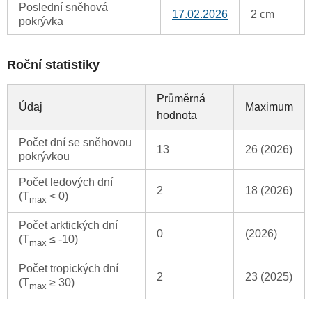
Poslední sněhová
17.02.2026
2 cm
pokrývka
Roční statistiky
Průměrná
Údaj
Maximum
hodnota
Počet dní se sněhovou
13
26 (2026)
pokrývkou
Počet ledových dní
2
18 (2026)
(T
< 0)
max
Počet arktických dní
0
(2026)
(T
≤ -10)
max
Počet tropických dní
2
23 (2025)
(T
≥ 30)
max