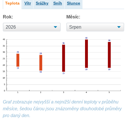
Teplota
Vítr
Srážky
Sníh
Slunce
Rok:
Měsíc:
Graf zobrazuje nejvyšší a nejnižší denní teploty v průběhu
měsíce, šedou čárou jsou znázorněny dlouhodobé průměry
pro daný den.