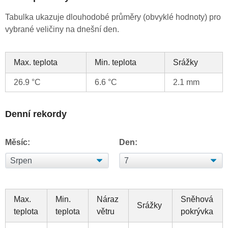
Tabulka ukazuje dlouhodobé průměry (obvyklé hodnoty) pro
vybrané veličiny na dnešní den.
Max. teplota
Min. teplota
Srážky
26.9 °C
6.6 °C
2.1 mm
Denní rekordy
Měsíc:
Den:
Max.
Min.
Náraz
Sněhová
Srážky
teplota
teplota
větru
pokrývka