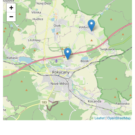
+
−
Leaflet
|
OpenStreetMap