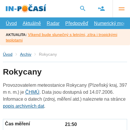
Přejít
na
hlavní
obsah
Úvod
Aktuálně
Radar
Předpověď
Numerický model
Víkend bude slunečný s letními, zítra i tropickými
AKTUALITA:
teplotami
Úvod
Archiv
Rokycany
Rokycany
Provozovatelem meteostanice Rokycany (Plzeňský kraj, 397
m n. m.) je
ČHMÚ
. Data jsou dostupná od 14.07.2006.
Informace o datech (zdroj, měření atd.) naleznete na stránce
popis archivních dat
.
21:50