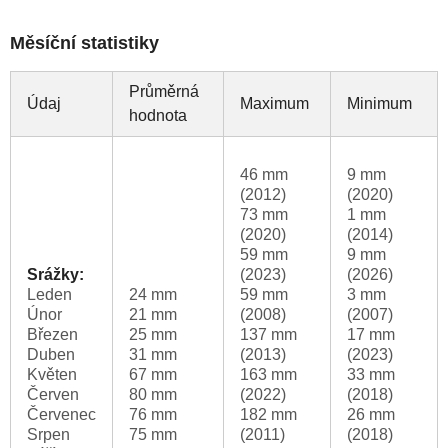
Měsíční statistiky
Průměrná
Údaj
Maximum
Minimum
hodnota
46 mm
9 mm
(2012)
(2020)
73 mm
1 mm
(2020)
(2014)
59 mm
9 mm
Srážky:
(2023)
(2026)
Leden
24 mm
59 mm
3 mm
Únor
21 mm
(2008)
(2007)
Březen
25 mm
137 mm
17 mm
Duben
31 mm
(2013)
(2023)
Květen
67 mm
163 mm
33 mm
Červen
80 mm
(2022)
(2018)
Červenec
76 mm
182 mm
26 mm
Srpen
75 mm
(2011)
(2018)