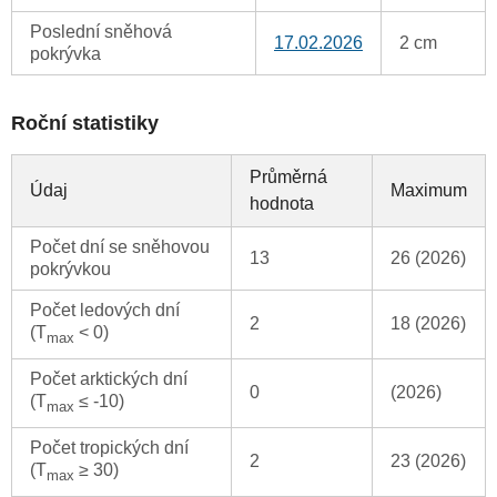
Poslední sněhová
17.02.2026
2 cm
pokrývka
Roční statistiky
Průměrná
Údaj
Maximum
hodnota
Počet dní se sněhovou
13
26 (2026)
pokrývkou
Počet ledových dní
2
18 (2026)
(T
< 0)
max
Počet arktických dní
0
(2026)
(T
≤ -10)
max
Počet tropických dní
2
23 (2026)
(T
≥ 30)
max